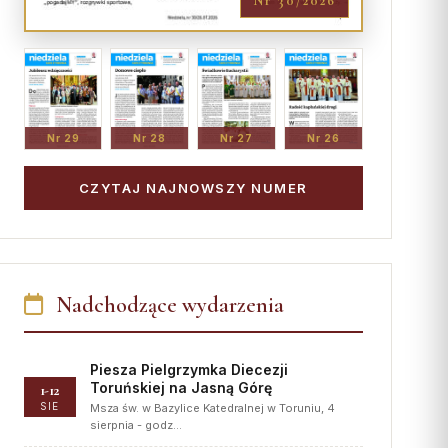
Nr 30/2026
Nr 29
Nr 28
Nr 27
Nr 26
CZYTAJ NAJNOWSZY NUMER
Nadchodzące wydarzenia
Piesza Pielgrzymka Diecezji
Toruńskiej na Jasną Górę
1-12
SIE
Msza św. w Bazylice Katedralnej w Toruniu, 4
sierpnia - godz…