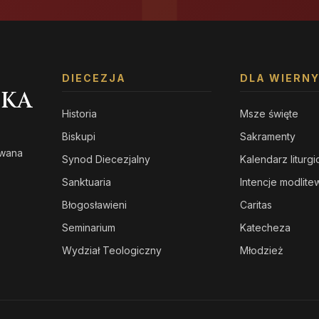
DIECEZJA
DLA WIERN
SKA
Historia
Msze święte
Biskupi
Sakramenty
owana
Synod Diecezjalny
Kalendarz liturg
s
Sanktuaria
Intencje modlit
Błogosławieni
Caritas
Seminarium
Katecheza
Wydział Teologiczny
Młodzież