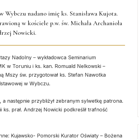
w Wybczu nadano imię ks. Stanisława Kujota.
rawioną w kościele p.w. św. Michała Archanioła
drzej Nowicki.
astazy Nadolny – wykładowca Seminarium
K w Toruniu i ks. kan. Romuald Nelkowski –
ną Mszy św. przygotował ks. Stefan Nawotka
odstawowej w Wybczu.
 a następnie przybliżył zebranym sylwetkę patrona.
i ks. prał. Andrzej Nowicki podkreślił trafność
inne: Kujawsko- Pomorski Kurator Oświaty – Bożena