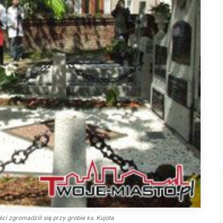
Droga Neokatechumenalna
Sąd Biskupi
Grupy Modlitwy Ojca Pio
Wydawnictwo
Żywy Różaniec
Konta bankowe
Wspólnota Krwi Chrystusa
Franciszkański Zakon
Świeckich
Skauci Króla
Bractwo św. Józefa
ci zgromadzili się przy grobie ks. Kujota