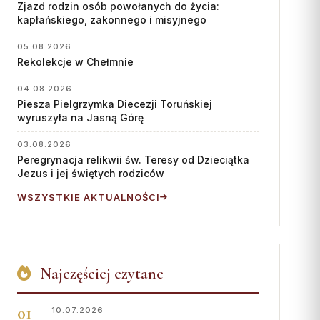
Współpraca
Zjazd rodzin osób powołanych do życia:
kapłańskiego, zakonnego i misyjnego
KONTAKT
05.08.2026
Rekolekcje w Chełmnie
Dane kurii
Msze święte online
04.08.2026
Piesza Pielgrzymka Diecezji Toruńskiej
Kalendarz liturgiczny
wyruszyła na Jasną Górę
03.08.2026
Peregrynacja relikwii św. Teresy od Dzieciątka
Jezus i jej świętych rodziców
WSZYSTKIE AKTUALNOŚCI
Najczęściej czytane
10.07.2026