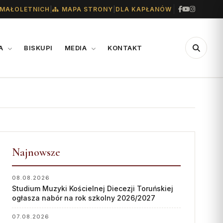
|
|
MAŁOLETNICH
MAPA STRONY
DLA KAPŁANÓW
IA
BISKUPI
MEDIA
KONTAKT
CENTRUM
WSPARCIE
MEDIALNE
Konta bankowe diecezji
Biuro
Wsparcie Caritas
Współpraca
Najnowsze
Ofiary na seminarium
„GŁOS Z TORUNIA"
1% podatku
08.08.2026
Studium Muzyki Kościelnej Diecezji Toruńskiej
Redakcja
ogłasza nabór na rok szkolny 2026/2027
Archiwum
07.08.2026