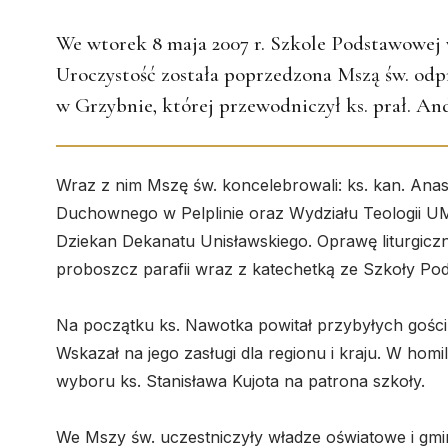
We wtorek 8 maja 2007 r. Szkole Podstawowej 
Uroczystość została poprzedzona Mszą św. odp
w Grzybnie, której przewodniczył ks. prał. An
Wraz z nim Mszę św. koncelebrowali: ks. kan. An
Duchownego w Pelplinie oraz Wydziału Teologii UM
Dziekan Dekanatu Unisławskiego. Oprawę liturgicz
proboszcz parafii wraz z katechetką ze Szkoły P
Na początku ks. Nawotka powitał przybyłych gości,
Wskazał na jego zasługi dla regionu i kraju. W homili
wyboru ks. Stanisława Kujota na patrona szkoły.
We Mszy św. uczestniczyły władze oświatowe i gm