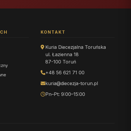
YCH
KONTAKT
Kuria Diecezjalna Toruńska
ul. Łazienna 18
87-100 Toruń
iczny
+48 56 621 71 00
ewne
kuria@diecezja-torun.pl
Pn–Pt: 9:00–15:00