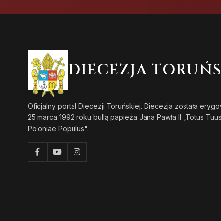
DIECEZJA TORUŃ
Oficjalny portal Diecezji Toruńskiej. Diecezja została eryg
25 marca 1992 roku bullą papieża Jana Pawła II „Totus Tuu
Poloniae Populus".