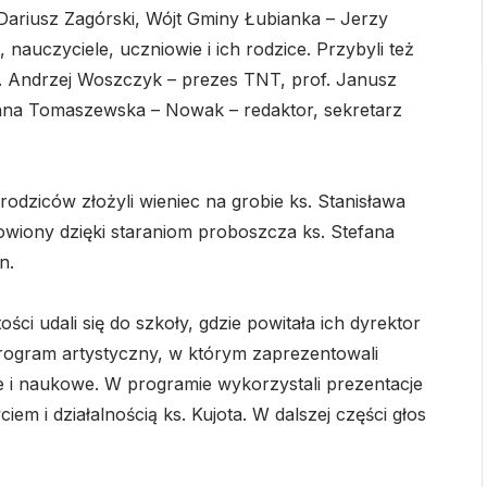
Dariusz Zagórski, Wójt Gminy Łubianka – Jerzy
nauczyciele, uczniowie i ich rodzice. Przybyli też
 Andrzej Woszczyk – prezes TNT, prof. Janusz
nna Tomaszewska – Nowak – redaktor, sekretarz
rodziców złożyli wieniec na grobie ks. Stanisława
nowiony dzięki staraniom proboszcza ks. Stefana
n.
ci udali się do szkoły, gdzie powitała ich dyrektor
program artystyczny, w którym zaprezentowali
ie i naukowe. W programie wykorzystali prezentacje
em i działalnością ks. Kujota. W dalszej części głos