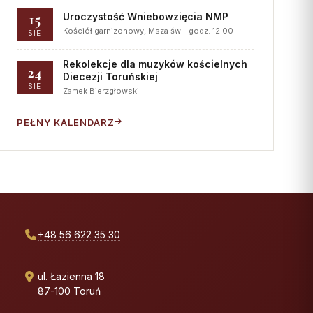
15
Uroczystość Wniebowzięcia NMP
Kościół garnizonowy, Msza św - godz. 12.00
SIE
Rekolekcje dla muzyków kościelnych
24
Diecezji Toruńskiej
SIE
Zamek Bierzgłowski
PEŁNY KALENDARZ
+48 56 622 35 30
ul. Łazienna 18
87-100 Toruń