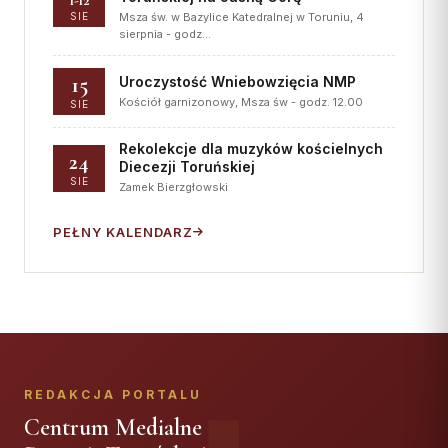
SIE
Msza św. w Bazylice Katedralnej w Toruniu, 4
sierpnia - godz…
15
Uroczystość Wniebowzięcia NMP
Kościół garnizonowy, Msza św - godz. 12.00
SIE
Rekolekcje dla muzyków kościelnych
24
Diecezji Toruńskiej
SIE
Zamek Bierzgłowski
PEŁNY KALENDARZ
REDAKCJA PORTALU
Centrum Medialne