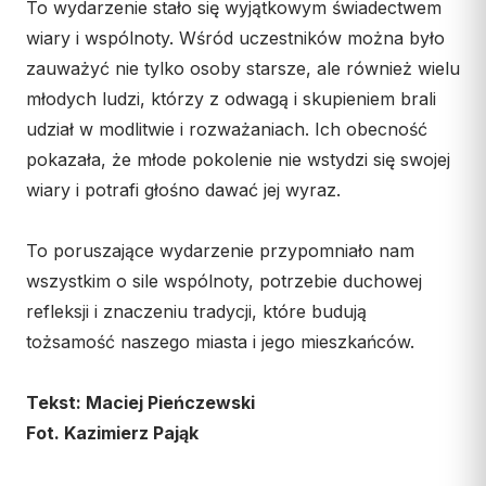
Wspólnota Krwi Chrystusa
To wydarzenie stało się wyjątkowym świadectwem
KURIA
Franciszkański Zakon
wiary i wspólnoty. Wśród uczestników można było
Świeckich
Kuria Diecezjalna
zauważyć nie tylko osoby starsze, ale również wielu
Skauci Króla
młodych ludzi, którzy z odwagą i skupieniem brali
Wydziały
Bractwo św. Józefa
udział w modlitwie i rozważaniach. Ich obecność
Sąd Biskupi
pokazała, że młode pokolenie nie wstydzi się swojej
Wydawnictwo
wiary i potrafi głośno dawać jej wyraz.
Konta bankowe
To poruszające wydarzenie przypomniało nam
CENTRUM MEDIALNE
wszystkim o sile wspólnoty, potrzebie duchowej
Biuro
refleksji i znaczeniu tradycji, które budują
tożsamość naszego miasta i jego mieszkańców.
Współpraca
„GŁOS Z TORUNIA"
Tekst: Maciej Pieńczewski
Fot. Kazimierz Pająk
Redakcja
Archiwum