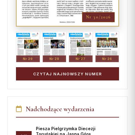
Nr 30/2026
Nr 29
Nr 28
Nr 27
Nr 26
CZYTAJ NAJNOWSZY NUMER
Nadchodzące wydarzenia
Piesza Pielgrzymka Diecezji
Toruńskiej na Jasną Górę
1-12