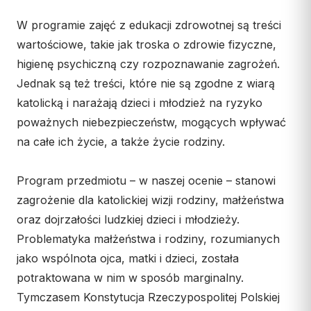
Współpraca
W programie zajęć z edukacji zdrowotnej są treści
wartościowe, takie jak troska o zdrowie fizyczne,
KONTAKT
higienę psychiczną czy rozpoznawanie zagrożeń.
Dane kurii
Jednak są też treści, które nie są zgodne z wiarą
Msze święte online
katolicką i narażają dzieci i młodzież na ryzyko
poważnych niebezpieczeństw, mogących wpływać
Kalendarz liturgiczny
na całe ich życie, a także życie rodziny.
Program przedmiotu – w naszej ocenie – stanowi
zagrożenie dla katolickiej wizji rodziny, małżeństwa
oraz dojrzałości ludzkiej dzieci i młodzieży.
Problematyka małżeństwa i rodziny, rozumianych
jako wspólnota ojca, matki i dzieci, została
potraktowana w nim w sposób marginalny.
Tymczasem Konstytucja Rzeczypospolitej Polskiej