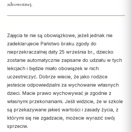
Wspólnota Krwi Chrystusa
zdrowotnej.
KURIA
Franciszkański Zakon
Świeckich
Kuria Diecezjalna
Skauci Króla
Wydziały
Bractwo św. Józefa
Zajęcia te nie są obowiązkowe, jeżeli jednak nie
Sąd Biskupi
zadeklarujecie Państwo braku zgody do
Wydawnictwo
nieprzekraczalnej daty 25 września br., dziecko
Konta bankowe
zostanie automatycznie zapisane do udziału w tych
lekcjach i będzie miało obowiązek w nich
CENTRUM MEDIALNE
uczestniczyć. Dobrze wiecie, że jako rodzice
Biuro
jesteście odpowiedzialni za wychowanie własnych
dzieci. Macie prawo wychowywać je zgodnie z
Współpraca
własnymi przekonaniami. Jeśli widzicie, że w szkole
„GŁOS Z TORUNIA"
są przekazywane jakieś wartości i zasady życia, z
którymi się nie zgadzacie, możecie wyrazić swój
Redakcja
sprzeciw.
Archiwum