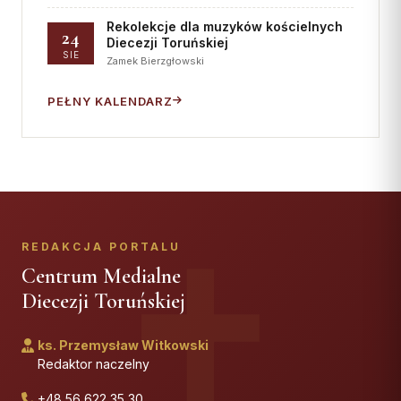
Rekolekcje dla muzyków kościelnych
24
Diecezji Toruńskiej
SIE
Zamek Bierzgłowski
PEŁNY KALENDARZ
REDAKCJA PORTALU
Centrum Medialne
Diecezji Toruńskiej
ks. Przemysław Witkowski
Redaktor naczelny
+48 56 622 35 30