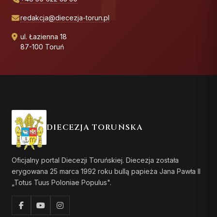
redakcja@diecezja-torun.pl
ul. Łazienna 18
87-100 Toruń
DIECEZJA TORUŃSKA
Oficjalny portal Diecezji Toruńskiej. Diecezja została
erygowana 25 marca 1992 roku bullą papieża Jana Pawła II
„Totus Tuus Poloniae Populus".