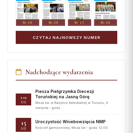
Nr 29
Nr 28
Nr 27
Nr 26
CZYTAJ NAJNOWSZY NUMER
Nadchodzące wydarzenia
Piesza Pielgrzymka Diecezji
Toruńskiej na Jasną Górę
1-12
SIE
Msza św. w Bazylice Katedralnej w Toruniu, 4
sierpnia - godz…
15
Uroczystość Wniebowzięcia NMP
Kościół garnizonowy, Msza św - godz. 12.00
SIE