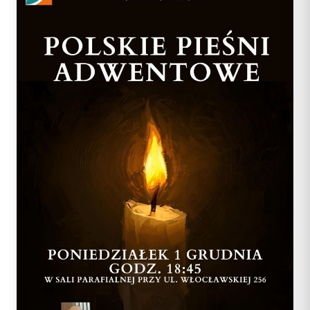
SĄD I WYDAWNICTWO
INSTYTUCJE
Diakoni stali — lista
Centrum Medialne
Parafie
Adoracja Najświętszego
Diecezji Toruńskiej
Ośrodki rekolekcyjne
Sąd Biskupi
Sakramentu
Caritas Diecezji Toruńskiej
Kapłani
ul. Łazienna 18, 87-100
Wydawnictwo Diecezji
Archiwum Diecezjalne
Błogosławieni
RUCHY I
DZIEŁA
Toruń
STOWARZYSZENIA
Biblioteka Diecezjalna
Słudzy Boży
tel.: +48 56 622 35 30
Duszp. Młodzieży KOTWICA
Muzeum Diecezjalne
Struktura
Muzeum Diecezjalne
Fundacja Dzieło Nowego
redakcja@diecezja-torun.pl
Tysiąclecia
Akcja Katolicka
Wyższe Sem. Duchowne
WSPARCIE
Instytucje diecezjalne
KSM
Uczelnie i szkoły
Konta bankowe diecezji
Redakcje pism i
Ruch Światło-Życie
Duszp. Młodzieży KOTWICA
wydawnictw
Wsparcie Caritas
Odnowa w Duchu Świętym
BISKUPI I KURIA
RUCHY I
Ofiary na seminarium
Domowy Kościół
STOWARZYSZENIA
1% podatku
Bp Arkadiusz Okroj
Droga Neokatechumenalna
Struktura
Bp pom. Józef Szamocki
Grupy Modlitwy Ojca Pio
Duszp. Młodzieży KOTWICA
Bp sen. Andrzej Suski
Żywy Różaniec