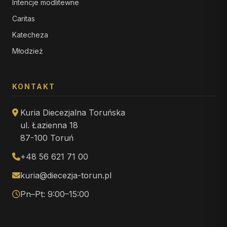
Intencje modlitewne
Caritas
Katecheza
Młodzież
KONTAKT
Kuria Diecezjalna Toruńska
ul. Łazienna 18
87-100 Toruń
+48 56 621 71 00
kuria@diecezja-torun.pl
Pn–Pt: 9:00–15:00