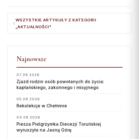
Współpraca
WSZYSTKIE ARTYKUŁY Z KATEGORII
KONTAKT
„AKTUALNOŚCI"
Dane kurii
Msze święte online
Kalendarz liturgiczny
Najnowsze
07.08.2026
Zjazd rodzin osób powołanych do życia:
kapłańskiego, zakonnego i misyjnego
05.08.2026
Rekolekcje w Chełmnie
04.08.2026
Piesza Pielgrzymka Diecezji Toruńskiej
wyruszyła na Jasną Górę