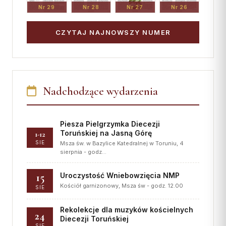
Nr 29
Nr 28
Nr 27
Nr 26
CZYTAJ NAJNOWSZY NUMER
Nadchodzące wydarzenia
Piesza Pielgrzymka Diecezji
Toruńskiej na Jasną Górę
1-12
SIE
Msza św. w Bazylice Katedralnej w Toruniu, 4
sierpnia - godz…
15
Uroczystość Wniebowzięcia NMP
Kościół garnizonowy, Msza św - godz. 12.00
SIE
Rekolekcje dla muzyków kościelnych
24
Diecezji Toruńskiej
SIE