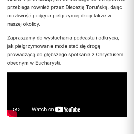
przebiega również przez Diecezję Toruńską, dając
Współpraca
możliwość podjęcia pielgrzymiej drogi także w
KONTAKT
naszej okolicy.
Dane kurii
Zapraszamy do wysłuchania podcastu i odkrycia,
Msze święte online
jak pielgrzymowanie może stać się drogą
Kalendarz liturgiczny
prowadzącą do głębszego spotkania z Chrystusem
obecnym w Eucharystii.