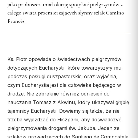
Wspólnota Krwi Chrystusa
jako proboszcz, miał okazję spotykać pielgrzymów z
KURIA
Franciszkański Zakon
całego świata przemierzających słynny szlak Camino
Świeckich
Kuria Diecezjalna
Francés.
Skauci Króla
Wydziały
Bractwo św. Józefa
Sąd Biskupi
Wydawnictwo
Konta bankowe
Ks. Piotr opowiada o świadectwach pielgrzymów
dotyczących Eucharystii, które towarzyszyły mu
CENTRUM MEDIALNE
podczas posługi duszpasterskiej oraz wyjaśnia,
czym Eucharystia jest dla człowieka będącego w
Biuro
drodze. Nie zabraknie również odniesień do
Współpraca
nauczania Tomasz z Akwinu, który ukazywał głębię
tajemnicy Eucharystii. Dowiemy się także, że nie
„GŁOS Z TORUNIA"
trzeba wyjeżdżać do Hiszpanii, aby doświadczyć
Redakcja
pielgrzymowania drogami św. Jakuba. Jeden ze
Archiwum
szlaków prowadzących do Santiago de Compostela