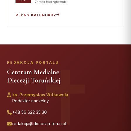
Zamek Bierzgłowski
PEŁNY KALENDARZ
REDAKCJA PORTALU
Centrum Medialne
Diecezji Toruńskiej
ks. Przemysław Witkowski
Redaktor naczelny
+48 56 622 35 30
redakcja@diecezja-torun.pl