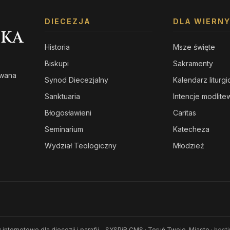
DIECEZJA
DLA WIERN
SKA
Historia
Msze święte
Biskupi
Sakramenty
owana
Synod Diecezjalny
Kalendarz liturg
s
Sanktuaria
Intencje modlit
Błogosławieni
Caritas
Seminarium
Katecheza
Wydział Teologiczny
Młodzież
 internetowe dla diecezji i parafii - SYSPiR CMS
·
Toruń Twoje-Miasto
· host