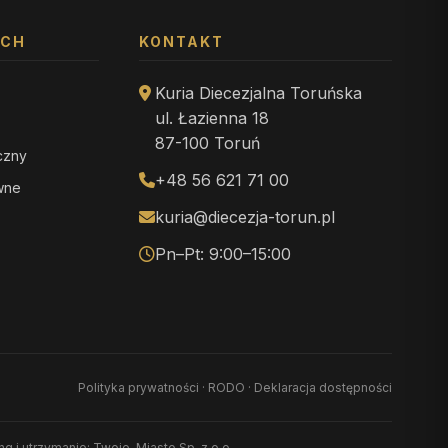
YCH
KONTAKT
Kuria Diecezjalna Toruńska
ul. Łazienna 18
87-100 Toruń
iczny
+48 56 621 71 00
ewne
kuria@diecezja-torun.pl
Pn–Pt: 9:00–15:00
Polityka prywatności
·
RODO
·
Deklaracja dostępności
ing i utrzymanie: Twoje-Miasto Sp. z o.o.