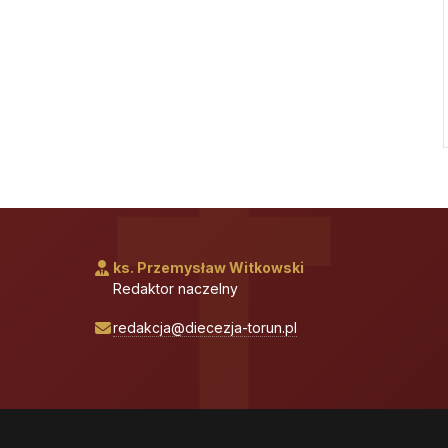
ks. Przemysław Witkowski
Redaktor naczelny
redakcja@diecezja-torun.pl