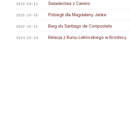
Stali diakoni
Świadectwa z Camino
Parafie
2023-04-11
Diakoni stali — lista
Kapłani
Pobiegli dla Magdaleny Janke
2022-10-15
Ośrodki rekolekcyjne
Błogosławieni
Bieg do Santiago de Compostela
2022-10-12
Słudzy Boży
Relacja z Kursu Lektorskiego w Brodnicy
2013-03-14
Muzeum Diecezjalne
Wyższe Sem. Duchowne
Uczelnie i szkoły
Duszp. Młodzieży KOTWICA