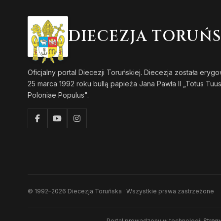
DIECEZJA TORUŃ
Oficjalny portal Diecezji Toruńskiej. Diecezja została eryg
25 marca 1992 roku bullą papieża Jana Pawła II „Totus Tuu
Poloniae Populus".
© 1992–2026 Diecezja Toruńska · Wszystkie prawa zastrzeżone
Portal prowadzony w technologii
Strony