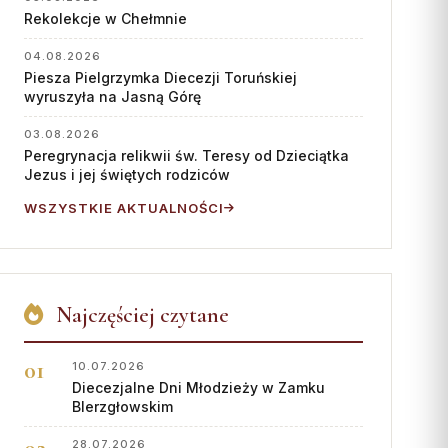
Współpraca
Rekolekcje w Chełmnie
KONTAKT
04.08.2026
Piesza Pielgrzymka Diecezji Toruńskiej
Dane kurii
wyruszyła na Jasną Górę
Msze święte online
03.08.2026
Peregrynacja relikwii św. Teresy od Dzieciątka
Kalendarz liturgiczny
Jezus i jej świętych rodziców
WSZYSTKIE AKTUALNOŚCI
Najczęściej czytane
10.07.2026
Diecezjalne Dni Młodzieży w Zamku
BIerzgłowskim
28.07.2026