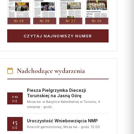
Nr 29
Nr 28
Nr 27
Nr 26
CZYTAJ NAJNOWSZY NUMER
Nadchodzące wydarzenia
Piesza Pielgrzymka Diecezji
Toruńskiej na Jasną Górę
1-12
SIE
Msza św. w Bazylice Katedralnej w Toruniu, 4
sierpnia - godz…
15
Uroczystość Wniebowzięcia NMP
Kościół garnizonowy, Msza św - godz. 12.00
SIE