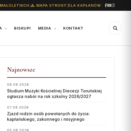
|
|
MAŁOLETNICH
MAPA STRONY
DLA KAPŁANÓW
IA
BISKUPI
MEDIA
KONTAKT
CENTRUM
WSPARCIE
MEDIALNE
Najnowsze
Konta bankowe diecezji
Biuro
Wsparcie Caritas
08.08.2026
Współpraca
Studium Muzyki Kościelnej Diecezji Toruńskiej
Ofiary na seminarium
ogłasza nabór na rok szkolny 2026/2027
„GŁOS Z TORUNIA"
1% podatku
07.08.2026
Redakcja
Zjazd rodzin osób powołanych do życia:
kapłańskiego, zakonnego i misyjnego
Archiwum
05.08.2026