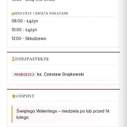
Wspólnota Krwi Chrystusa
KURIA
Franciszkański Zakon
NIEDZIELE I ŚWIĘTA NAKAZANE
Świeckich
Kuria Diecezjalna
08:00
- Łążyn
Skauci Króla
Wydziały
10:00
- Łążyn
Bractwo św. Józefa
Sąd Biskupi
12:00
- Skłudzewo
Wydawnictwo
Konta bankowe
DUSZPASTERZE
CENTRUM MEDIALNE
ks. Czesław Grajkowski
PROBOSZCZ
Biuro
Współpraca
ODPUST
„GŁOS Z TORUNIA"
Świętego Walentego – niedziela po lub przed 14
Redakcja
lutego
Archiwum