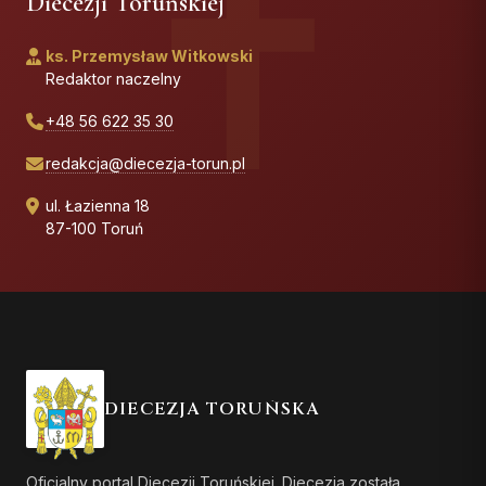
Diecezji Toruńskiej
ks. Przemysław Witkowski
Redaktor naczelny
+48 56 622 35 30
redakcja@diecezja-torun.pl
ul. Łazienna 18
87-100 Toruń
DIECEZJA TORUŃSKA
Oficjalny portal Diecezji Toruńskiej. Diecezja została