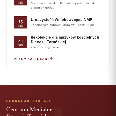
SIE
Msza św. w Bazylice Katedralnej w Toruniu, 4
sierpnia - godz…
15
Uroczystość Wniebowzięcia NMP
Kościół garnizonowy, Msza św - godz. 12.00
SIE
Rekolekcje dla muzyków kościelnych
24
Diecezji Toruńskiej
SIE
Zamek Bierzgłowski
PEŁNY KALENDARZ
REDAKCJA PORTALU
Centrum Medialne