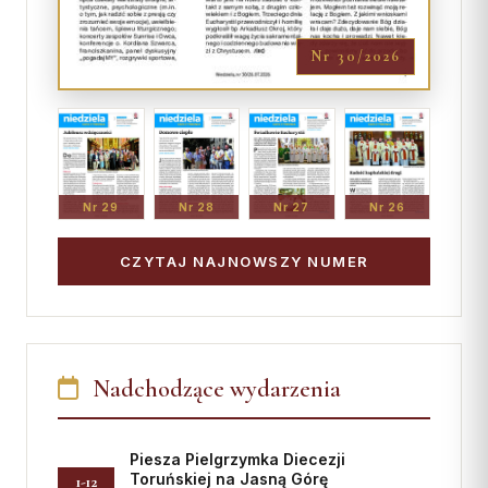
Nr 30/2026
Nr 29
Nr 28
Nr 27
Nr 26
CZYTAJ NAJNOWSZY NUMER
Nadchodzące wydarzenia
Piesza Pielgrzymka Diecezji
Toruńskiej na Jasną Górę
1-12