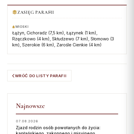
Współpraca
ZASIĘG PARAFII
KONTAKT
WIOSKI
Łążyn, Cichoradz (7,5 km), Łązynek (1 km),
Dane kurii
Rzęczkowo (4 km), Skłudzewo (7 km), Słomowo (3
Msze święte online
km), Szerokie (6 km), Zarośle Cienkie (4 km)
Kalendarz liturgiczny
WRÓĆ DO LISTY PARAFII
Najnowsze
07.08.2026
Zjazd rodzin osób powołanych do życia:
kapłańskiego, zakonnego i misyjnego