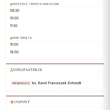
Wspólnota Krwi Chrystusa
KURIA
NIEDZIELE I ŚWIĘTA NAKAZANE
Franciszkański Zakon
08:30
Świeckich
Kuria Diecezjalna
10:00
Skauci Króla
Wydziały
11:30
Bractwo św. Józefa
Sąd Biskupi
INNE ŚWIĘTA
Wydawnictwo
15:00
Konta bankowe
18:00
CENTRUM MEDIALNE
Biuro
DUSZPASTERZE
Współpraca
ks. Karol Franciszek Schmidt
PROBOSZCZ
„GŁOS Z TORUNIA"
Redakcja
ODPUST
Archiwum