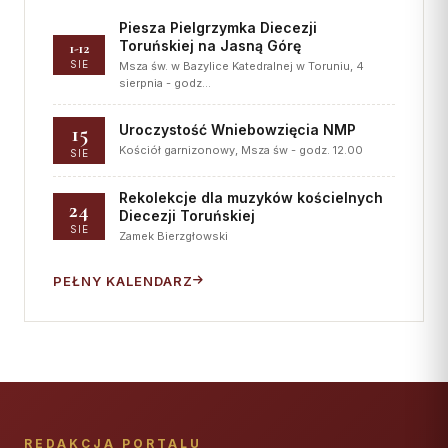
Piesza Pielgrzymka Diecezji
Toruńskiej na Jasną Górę
1-12
SIE
Msza św. w Bazylice Katedralnej w Toruniu, 4
sierpnia - godz…
15
Uroczystość Wniebowzięcia NMP
Kościół garnizonowy, Msza św - godz. 12.00
SIE
Rekolekcje dla muzyków kościelnych
24
Diecezji Toruńskiej
SIE
Zamek Bierzgłowski
PEŁNY KALENDARZ
REDAKCJA PORTALU