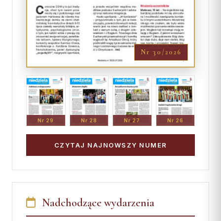
Nr 30/2026
Nr 29
Nr 28
Nr 27
Nr 26
CZYTAJ NAJNOWSZY NUMER
Nadchodzące wydarzenia