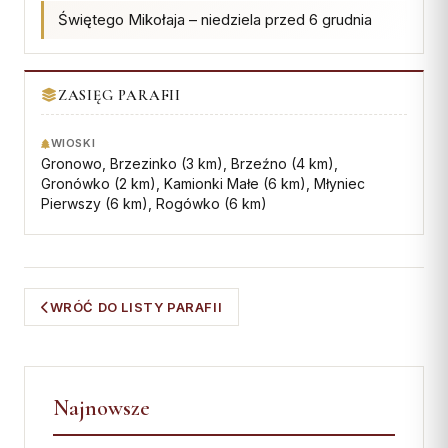
Świętego Mikołaja – niedziela przed 6 grudnia
Współpraca
KONTAKT
ZASIĘG PARAFII
Dane kurii
WIOSKI
Msze święte online
Gronowo, Brzezinko (3 km), Brzeźno (4 km),
Kalendarz liturgiczny
Gronówko (2 km), Kamionki Małe (6 km), Młyniec
Pierwszy (6 km), Rogówko (6 km)
WRÓĆ DO LISTY PARAFII
Najnowsze