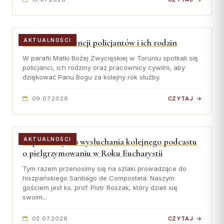
Wspólnota Krwi Chrystusa
KURIA
Franciszkański Zakon
Świeckich
Kuria Diecezjalna
Msza św. w intencji policjantów i ich rodzin
AKTUALNOŚCI
Skauci Króla
Wydziały
Bractwo św. Józefa
W parafii Matki Bożej Zwycięskiej w Toruniu spotkali się
Sąd Biskupi
policjanci, ich rodziny oraz pracownicy cywilni, aby
dziękować Panu Bogu za kolejny rok służby.
Wydawnictwo
Konta bankowe
09.07.2026
CZYTAJ
CENTRUM MEDIALNE
Zapraszamy do wysłuchania kolejnego podcastu
AKTUALNOŚCI
Biuro
o pielgrzymowaniu w Roku Eucharystii
Współpraca
Tym razem przenosimy się na szlaki prowadzące do
hiszpańskiego Santiago de Compostela. Naszym
„GŁOS Z TORUNIA"
gościem jest ks. prof. Piotr Roszak, który dzieli się
swoim...
Redakcja
Archiwum
02.07.2026
CZYTAJ