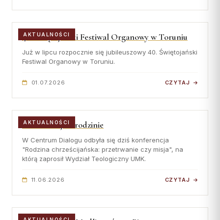
Współpraca
KONTAKT
40. Świętojański Festiwal Organowy w Toruniu
AKTUALNOŚCI
Już w lipcu rozpocznie się jubileuszowy 40. Świętojański
Dane kurii
Festiwal Organowy w Toruniu.
Msze święte online
01.07.2026
CZYTAJ
Kalendarz liturgiczny
Konferencja o rodzinie
AKTUALNOŚCI
W Centrum Dialogu odbyła się dziś konferencja
"Rodzina chrześcijańska: przetrwanie czy misja", na
którą zaprosił Wydział Teologiczny UMK.
11.06.2026
CZYTAJ
AKTUALNOŚCI