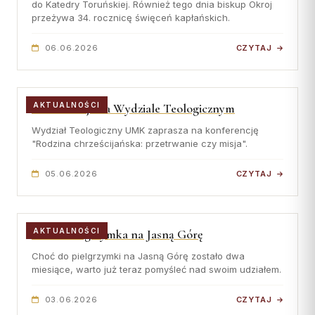
do Katedry Toruńskiej. Również tego dnia biskup Okroj
przeżywa 34. rocznicę święceń kapłańskich.
06.06.2026
CZYTAJ
Konferencja na Wydziale Teologicznym
AKTUALNOŚCI
Wydział Teologiczny UMK zaprasza na konferencję
"Rodzina chrześcijańska: przetrwanie czy misja".
05.06.2026
CZYTAJ
Piesza Pielgrzymka na Jasną Górę
AKTUALNOŚCI
Choć do pielgrzymki na Jasną Górę zostało dwa
miesiące, warto już teraz pomyśleć nad swoim udziałem.
03.06.2026
CZYTAJ