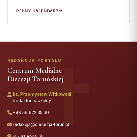
PEŁNY KALENDARZ
REDAKCJA PORTALU
Centrum Medialne
Diecezji Toruńskiej
ks. Przemysław Witkowski
Redaktor naczelny
+48 56 622 35 30
redakcja@diecezja-torun.pl
ul. Łazienna 18