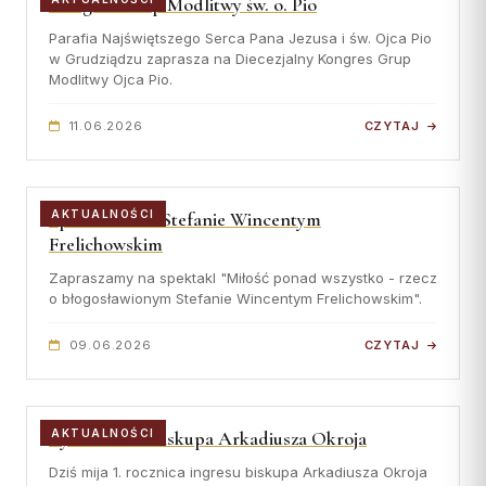
Kongres Grup Modlitwy św. o. Pio
Parafia Najświętszego Serca Pana Jezusa i św. Ojca Pio
w Grudziądzu zaprasza na Diecezjalny Kongres Grup
Modlitwy Ojca Pio.
11.06.2026
CZYTAJ
Spektakl o bł. Stefanie Wincentym
AKTUALNOŚCI
Frelichowskim
Zapraszamy na spektakl "Miłość ponad wszystko - rzecz
o błogosławionym Stefanie Wincentym Frelichowskim".
09.06.2026
CZYTAJ
Życzenia dla biskupa Arkadiusza Okroja
AKTUALNOŚCI
Dziś mija 1. rocznica ingresu biskupa Arkadiusza Okroja