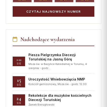
CZYTAJ NAJNOWSZY NUMER
Nadchodzące wydarzenia
Piesza Pielgrzymka Diecezji
Toruńskiej na Jasną Górę
1-12
SIE
Msza św. w Bazylice Katedralnej w Toruniu, 4
sierpnia - godz…
15
Uroczystość Wniebowzięcia NMP
Kościół garnizonowy, Msza św - godz. 12.00
SIE
Rekolekcje dla muzyków kościelnych
24
Diecezji Toruńskiej
SIE
Zamek Bierzgłowski