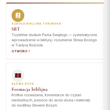
Współpraca
KONTAKT
SZKOŁA BIBLIJNA TORUŃSKA
Dane kurii
SBT
Trzyletnie studium Pisma Świętego — systematyczne
Msze święte online
wprowadzenie w lekturę i rozumienie Słowa Bożego
Kalendarz liturgiczny
w Tradycji Kościoła.
OTWÓRZ
SŁOWO BOŻE
Formacja biblijna
Krótkie rozważania, komentarze do czytań
niedzielnych, pomoce do
lectio divina
i materiały
do modlitwy Słowem Bożym.