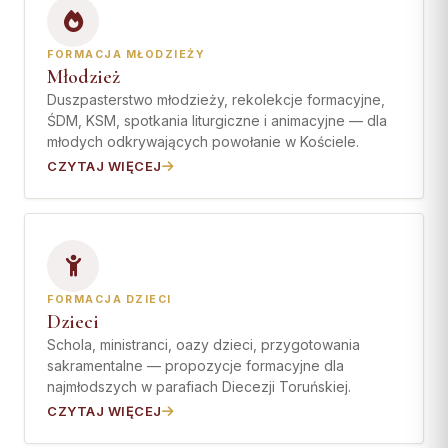
Wspólnota Krwi Chrystusa
KURIA
Franciszkański Zakon
Świeckich
FORMACJA MŁODZIEŻY
Kuria Diecezjalna
Młodzież
Skauci Króla
Wydziały
Duszpasterstwo młodzieży, rekolekcje formacyjne,
Bractwo św. Józefa
ŚDM, KSM, spotkania liturgiczne i animacyjne — dla
Sąd Biskupi
młodych odkrywających powołanie w Kościele.
Wydawnictwo
CZYTAJ WIĘCEJ
Konta bankowe
CENTRUM MEDIALNE
Biuro
FORMACJA DZIECI
Współpraca
Dzieci
Schola, ministranci, oazy dzieci, przygotowania
„GŁOS Z TORUNIA"
sakramentalne — propozycje formacyjne dla
najmłodszych w parafiach Diecezji Toruńskiej.
Redakcja
CZYTAJ WIĘCEJ
Archiwum