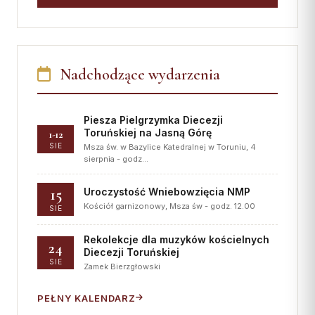
Nadchodzące wydarzenia
Piesza Pielgrzymka Diecezji
Toruńskiej na Jasną Górę
1-12
SIE
Msza św. w Bazylice Katedralnej w Toruniu, 4
sierpnia - godz…
15
Uroczystość Wniebowzięcia NMP
Kościół garnizonowy, Msza św - godz. 12.00
SIE
Rekolekcje dla muzyków kościelnych
24
Diecezji Toruńskiej
SIE
Zamek Bierzgłowski
PEŁNY KALENDARZ