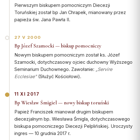
Pierwszym biskupem pomocniczym Diecezji
Toruńskiej został bp Jan Chrapek, mianowany przez
papieża św. Jana Pawła II.
27 V 2000
Bp Józef Szamocki — biskup pomocniczy
Nowym biskupem pomocniczym został ks. Józef
Szamocki, dotychczasowy ojciec duchowny Wyższego
Seminarium Duchownego. Zawołanie:
„Servire
Ecclesiae"
(Służyć Kościołowi).
11 XI 2017
Bp Wiesław Śmigiel — nowy biskup toruński
Papież Franciszek mianował drugim biskupem
diecezjalnym bp. Wiesława Śmigla, dotychczasowego
biskupa pomocniczego Diecezji Pelplińskiej. Uroczysty
ingres — 10 grudnia 2017 r.