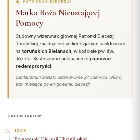
Wspólnota Krwi Chrystusa
PATRONKA DIECEZJI
KURIA
Matka Boża Nieustającej
Franciszkański Zakon
Świeckich
Kuria Diecezjalna
Pomocy
Skauci Króla
Wydziały
Cudowny wizerunek głównej Patronki Diecezji
Bractwo św. Józefa
Sąd Biskupi
Toruńskiej znajduje się w diecezjalnym sanktuarium
Wydawnictwo
na
toruńskich Bielanach
, w kościele pw. św.
Józefa. Kustoszami sanktuarium są
ojcowie
Konta bankowe
redemptoryści
.
CENTRUM MEDIALNE
Sanktuarium zostało ustanowione 27 czerwca 1992 r.,
trzy miesiące po erygowaniu diecezji.
Biuro
Współpraca
„GŁOS Z TORUNIA"
KALENDARIUM
Redakcja
1243
Archiwum
Erygowanie Diecezji Chełmińskiej