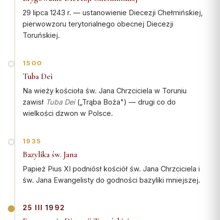
Współpraca
29 lipca 1243 r. — ustanowienie Diecezji Chełmińskiej,
pierwowzoru terytorialnego obecnej Diecezji
KONTAKT
Toruńskiej.
Dane kurii
1500
Msze święte online
Tuba Dei
Kalendarz liturgiczny
Na wieży kościoła św. Jana Chrzciciela w Toruniu
zawisł
Tuba Dei
(„Trąba Boża") — drugi co do
wielkości dzwon w Polsce.
1935
Bazylika św. Jana
Papież Pius XI podniósł kościół św. Jana Chrzciciela i
św. Jana Ewangelisty do godności bazyliki mniejszej.
25 III 1992