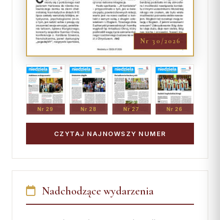
Nr 30/2026
Nr 29
Nr 28
Nr 27
Nr 26
CZYTAJ NAJNOWSZY NUMER
Nadchodzące wydarzenia