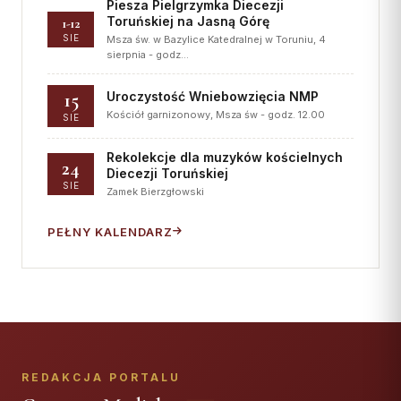
Piesza Pielgrzymka Diecezji
Toruńskiej na Jasną Górę
1-12
SIE
Msza św. w Bazylice Katedralnej w Toruniu, 4
sierpnia - godz…
15
Uroczystość Wniebowzięcia NMP
Kościół garnizonowy, Msza św - godz. 12.00
SIE
Rekolekcje dla muzyków kościelnych
24
Diecezji Toruńskiej
SIE
Zamek Bierzgłowski
PEŁNY KALENDARZ
REDAKCJA PORTALU