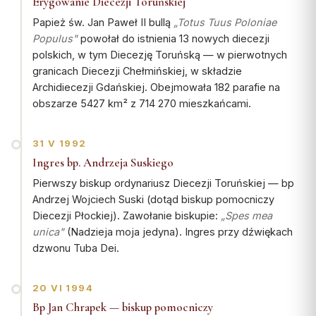
Erygowanie Diecezji Toruńskiej
Papież św. Jan Paweł II bullą
„Totus Tuus Poloniae
Populus"
powołał do istnienia 13 nowych diecezji
polskich, w tym Diecezję Toruńską — w pierwotnych
granicach Diecezji Chełmińskiej, w składzie
Archidiecezji Gdańskiej. Obejmowała 182 parafie na
obszarze 5427 km² z 714 270 mieszkańcami.
31 V 1992
Ingres bp. Andrzeja Suskiego
Pierwszy biskup ordynariusz Diecezji Toruńskiej — bp
Andrzej Wojciech Suski (dotąd biskup pomocniczy
Diecezji Płockiej). Zawołanie biskupie:
„Spes mea
unica"
(Nadzieja moja jedyna). Ingres przy dźwiękach
dzwonu Tuba Dei.
20 VI 1994
Bp Jan Chrapek — biskup pomocniczy