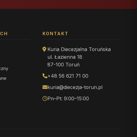
YCH
KONTAKT
Kuria Diecezjalna Toruńska
ul. Łazienna 18
87-100 Toruń
iczny
+48 56 621 71 00
ewne
kuria@diecezja-torun.pl
Pn–Pt: 9:00–15:00