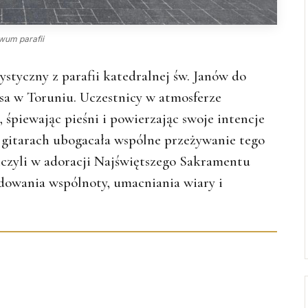
iwum parafii
ystyczny z parafii katedralnej św. Janów do
usa w Toruniu. Uczestnicy w atmosferze
, śpiewając pieśni i powierzając swoje intencje
a gitarach ubogacała wspólne przeżywanie tego
niczyli w adoracji Najświętszego Sakramentu
dowania wspólnoty, umacniania wiary i