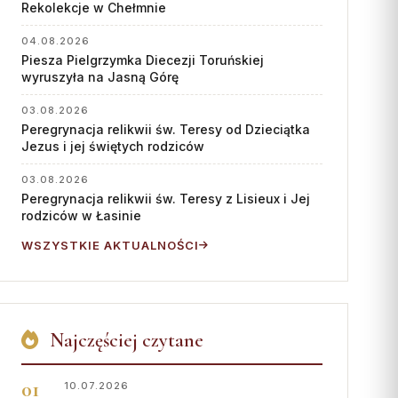
Współpraca
Rekolekcje w Chełmnie
KONTAKT
04.08.2026
Piesza Pielgrzymka Diecezji Toruńskiej
wyruszyła na Jasną Górę
Dane kurii
Msze święte online
03.08.2026
Peregrynacja relikwii św. Teresy od Dzieciątka
Kalendarz liturgiczny
Jezus i jej świętych rodziców
03.08.2026
Peregrynacja relikwii św. Teresy z Lisieux i Jej
rodziców w Łasinie
WSZYSTKIE AKTUALNOŚCI
Najczęściej czytane
10.07.2026