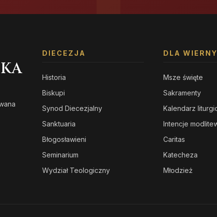
DIECEZJA
DLA WIERN
SKA
Historia
Msze święte
Biskupi
Sakramenty
owana
Synod Diecezjalny
Kalendarz liturg
s
Sanktuaria
Intencje modlit
Błogosławieni
Caritas
Seminarium
Katecheza
Wydział Teologiczny
Młodzież