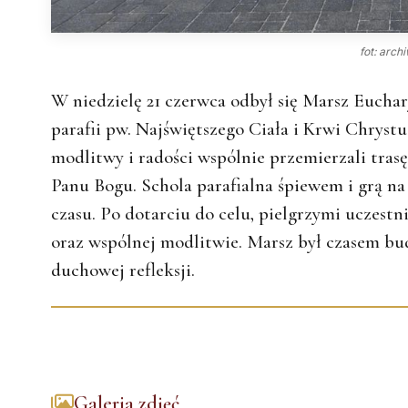
fot: arch
W niedzielę 21 czerwca odbył się Marsz Euchar
parafii pw. Najświętszego Ciała i Krwi Chryst
modlitwy i radości wspólnie przemierzali trasę
Panu Bogu. Schola parafialna śpiewem i grą n
czasu. Po dotarciu do celu, pielgrzymi uczest
oraz wspólnej modlitwie. Marsz był czasem bu
duchowej refleksji.
Galeria zdjęć