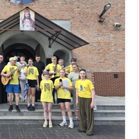
Droga Neokatechumenalna
Sąd Biskupi
Grupy Modlitwy Ojca Pio
Wydawnictwo
Żywy Różaniec
Konta bankowe
Wspólnota Krwi Chrystusa
Franciszkański Zakon
Świeckich
Skauci Króla
Bractwo św. Józefa