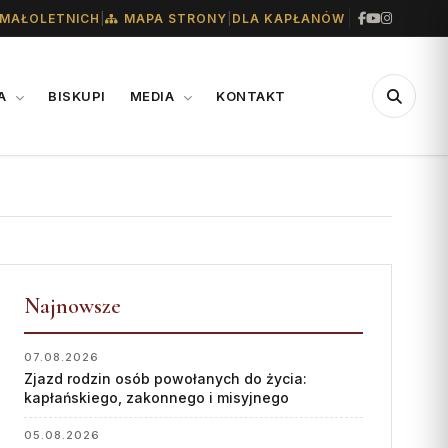
|
|
MAŁOLETNICH
MAPA STRONY
DLA KAPŁANÓW
IA
BISKUPI
MEDIA
KONTAKT
CENTRUM
WSPARCIE
MEDIALNE
Konta bankowe diecezji
Biuro
Wsparcie Caritas
Współpraca
Najnowsze
Ofiary na seminarium
„GŁOS Z TORUNIA"
1% podatku
07.08.2026
Zjazd rodzin osób powołanych do życia:
Redakcja
kapłańskiego, zakonnego i misyjnego
Archiwum
05.08.2026