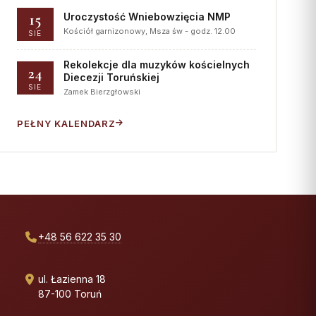
15
Uroczystość Wniebowzięcia NMP
Kościół garnizonowy, Msza św - godz. 12.00
SIE
Rekolekcje dla muzyków kościelnych
24
Diecezji Toruńskiej
SIE
Zamek Bierzgłowski
PEŁNY KALENDARZ
+48 56 622 35 30
ul. Łazienna 18
87-100 Toruń