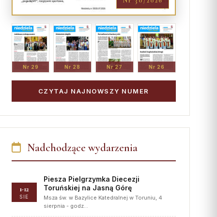
Nr 30/2026
Nr 29
Nr 28
Nr 27
Nr 26
CZYTAJ NAJNOWSZY NUMER
Nadchodzące wydarzenia
Piesza Pielgrzymka Diecezji
Toruńskiej na Jasną Górę
1-12
SIE
Msza św. w Bazylice Katedralnej w Toruniu, 4
sierpnia - godz…