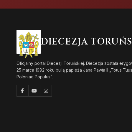
DIECEZJA TORUŃ
Oficjalny portal Diecezji Toruńskiej. Diecezja została eryg
25 marca 1992 roku bullą papieża Jana Pawła II „Totus Tuu
Poloniae Populus".