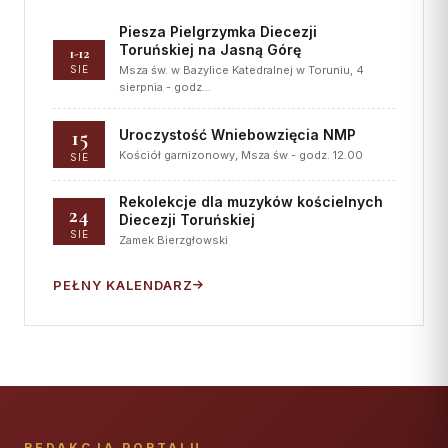
Piesza Pielgrzymka Diecezji
Toruńskiej na Jasną Górę
1-12
SIE
Msza św. w Bazylice Katedralnej w Toruniu, 4
sierpnia - godz…
15
Uroczystość Wniebowzięcia NMP
Kościół garnizonowy, Msza św - godz. 12.00
SIE
Rekolekcje dla muzyków kościelnych
24
Diecezji Toruńskiej
SIE
Zamek Bierzgłowski
PEŁNY KALENDARZ
REDAKCJA PORTALU