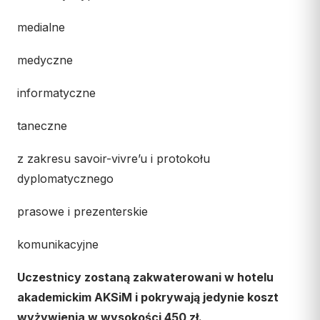
Współpraca
medialne
KONTAKT
medyczne
Dane kurii
informatyczne
Msze święte online
taneczne
Kalendarz liturgiczny
z zakresu savoir-vivre’u i protokołu
dyplomatycznego
prasowe i prezenterskie
komunikacyjne
Uczestnicy zostaną zakwaterowani w hotelu
akademickim AKSiM i pokrywają jedynie koszt
wyżywienia w wysokości 450 zł.