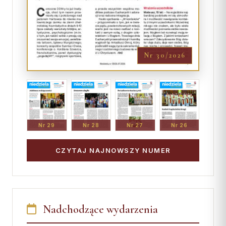
Nr 30/2026
Nr 29
Nr 28
Nr 27
Nr 26
CZYTAJ NAJNOWSZY NUMER
Nadchodzące wydarzenia