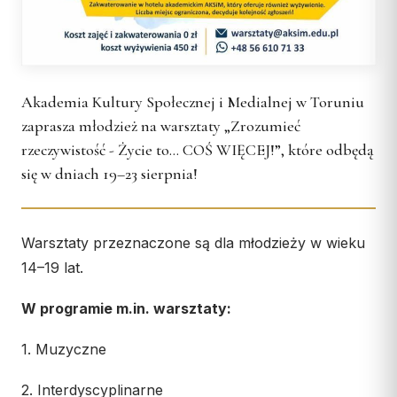
Wspólnota Krwi Chrystusa
KURIA
Franciszkański Zakon
Świeckich
Kuria Diecezjalna
Skauci Króla
Wydziały
Akademia Kultury Społecznej i Medialnej w Toruniu
Bractwo św. Józefa
Sąd Biskupi
zaprasza młodzież na warsztaty „Zrozumieć
Wydawnictwo
rzeczywistość - Życie to… COŚ WIĘCEJ!”, które odbędą
Konta bankowe
się w dniach 19–23 sierpnia!
CENTRUM MEDIALNE
Warsztaty przeznaczone są dla młodzieży w wieku
Biuro
14–19 lat.
Współpraca
W programie m.in. warsztaty:
„GŁOS Z TORUNIA"
1. Muzyczne
Redakcja
Archiwum
2. Interdyscyplinarne