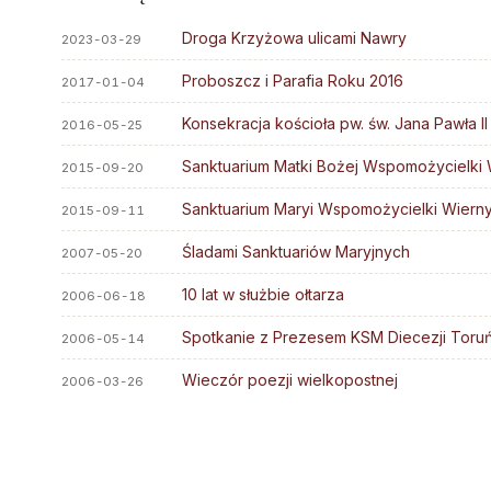
Stali diakoni
Parafie
Droga Krzyżowa ulicami Nawry
2023-03-29
Diakoni stali — lista
Kapłani
Proboszcz i Parafia Roku 2016
Ośrodki rekolekcyjne
2017-01-04
Błogosławieni
Słudzy Boży
Konsekracja kościoła pw. św. Jana Pawła 
2016-05-25
Muzeum Diecezjalne
Sanktuarium Matki Bożej Wspomożycielki
2015-09-20
Wyższe Sem. Duchowne
Sanktuarium Maryi Wspomożycielki Wiern
2015-09-11
Uczelnie i szkoły
Śladami Sanktuariów Maryjnych
2007-05-20
Duszp. Młodzieży KOTWICA
10 lat w służbie ołtarza
2006-06-18
Spotkanie z Prezesem KSM Diecezji Toruń
2006-05-14
Wieczór poezji wielkopostnej
2006-03-26