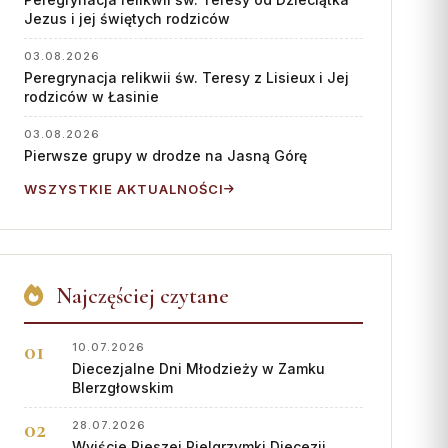
Współpraca
Jezus i jej świętych rodziców
KONTAKT
03.08.2026
Peregrynacja relikwii św. Teresy z Lisieux i Jej
Dane kurii
rodziców w Łasinie
Msze święte online
03.08.2026
Pierwsze grupy w drodze na Jasną Górę
Kalendarz liturgiczny
WSZYSTKIE AKTUALNOŚCI
Najczęściej czytane
10.07.2026
Diecezjalne Dni Młodzieży w Zamku
BIerzgłowskim
28.07.2026
Wyjście Pieszej Pielgrzymki Diecezji