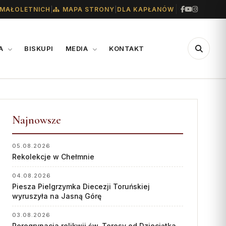
|
|
MAŁOLETNICH
MAPA STRONY
DLA KAPŁANÓW
IA
BISKUPI
MEDIA
KONTAKT
CENTRUM
WSPARCIE
MEDIALNE
Najnowsze
Konta bankowe diecezji
Biuro
Wsparcie Caritas
05.08.2026
Współpraca
Rekolekcje w Chełmnie
Ofiary na seminarium
„GŁOS Z TORUNIA"
1% podatku
04.08.2026
Piesza Pielgrzymka Diecezji Toruńskiej
Redakcja
wyruszyła na Jasną Górę
Archiwum
03.08.2026
Peregrynacja relikwii św. Teresy od Dzieciątka