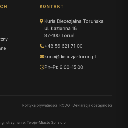
YCH
KONTAKT
Kuria Diecezjalna Toruńska
ul. Łazienna 18
87-100 Toruń
iczny
+48 56 621 71 00
ewne
kuria@diecezja-torun.pl
Pn–Pt: 9:00–15:00
Polityka prywatności
·
RODO
·
Deklaracja dostępności
ing i utrzymanie: Twoje-Miasto Sp. z o.o.