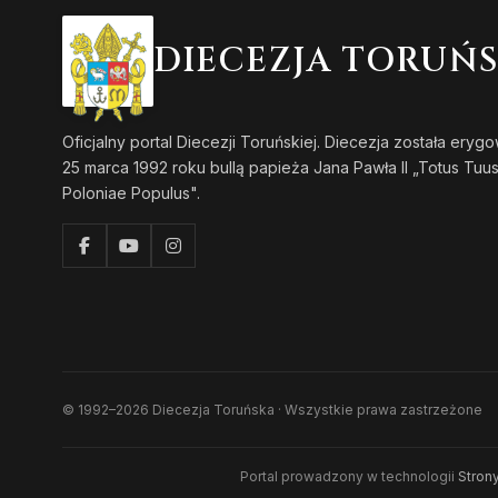
DIECEZJA TORUŃ
Oficjalny portal Diecezji Toruńskiej. Diecezja została eryg
25 marca 1992 roku bullą papieża Jana Pawła II „Totus Tuu
Poloniae Populus".
© 1992–2026 Diecezja Toruńska · Wszystkie prawa zastrzeżone
Portal prowadzony w technologii
Strony