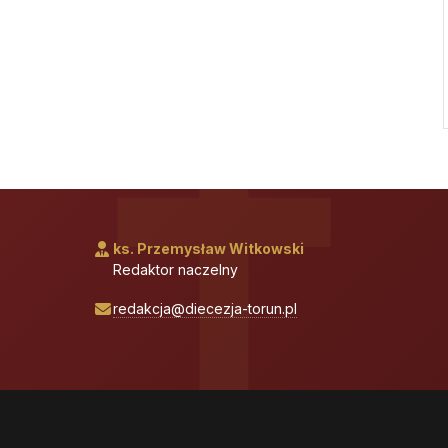
ks. Przemysław Witkowski
Redaktor naczelny
redakcja@diecezja-torun.pl