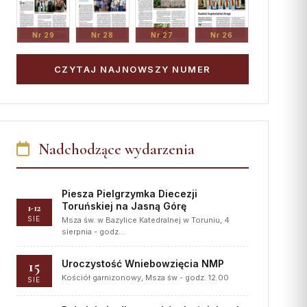
Nr 29
Nr 28
Nr 27
Nr 26
CZYTAJ NAJNOWSZY NUMER
Nadchodzące wydarzenia
Piesza Pielgrzymka Diecezji
Toruńskiej na Jasną Górę
1-12
SIE
Msza św. w Bazylice Katedralnej w Toruniu, 4
sierpnia - godz…
15
Uroczystość Wniebowzięcia NMP
Kościół garnizonowy, Msza św - godz. 12.00
SIE