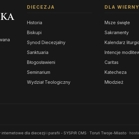
DIECEZJA
DLA WIERN
SKA
Historia
Msze święte
Biskupi
Sakramenty
owana
Synod Diecezjalny
Kalendarz liturg
s
Sanktuaria
Intencje modlit
Błogosławieni
Caritas
Seminarium
Katecheza
Wydział Teologiczny
Młodzież
 internetowe dla diecezji i parafii - SYSPiR CMS
·
Toruń Twoje-Miasto
· host