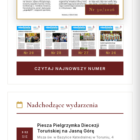
Nr 30/2026
Nr 29
Nr 28
Nr 27
Nr 26
CZYTAJ NAJNOWSZY NUMER
Nadchodzące wydarzenia
Piesza Pielgrzymka Diecezji
Toruńskiej na Jasną Górę
1-12
SIE
Msza św. w Bazylice Katedralnej w Toruniu, 4