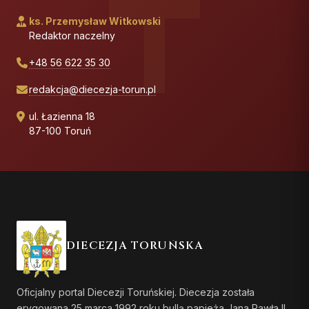
ks. Przemysław Witkowski
Redaktor naczelny
+48 56 622 35 30
redakcja@diecezja-torun.pl
ul. Łazienna 18
87-100 Toruń
DIECEZJA TORUŃSKA
Oficjalny portal Diecezji Toruńskiej. Diecezja została
erygowana 25 marca 1992 roku bullą papieża Jana Pawła II