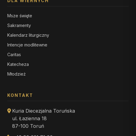
DLA WIERNYCH
Msze święte
Sakramenty
Kalendarz liturgiczny
Intencje modlitewne
Caritas
Katecheza
Młodzież
KONTAKT
Kuria Diecezjalna Toruńska
ul. Łazienna 18
87-100 Toruń