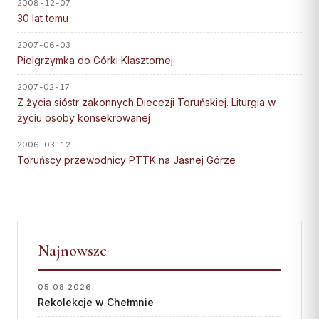
Wspólnota Krwi Chrystusa
2008-12-07
KURIA
30 lat temu
Franciszkański Zakon
Świeckich
Kuria Diecezjalna
2007-06-03
Skauci Króla
Pielgrzymka do Górki Klasztornej
Wydziały
Bractwo św. Józefa
2007-02-17
Sąd Biskupi
Z życia sióstr zakonnych Diecezji Toruńskiej. Liturgia w
Wydawnictwo
życiu osoby konsekrowanej
Konta bankowe
2006-03-12
Toruńscy przewodnicy PTTK na Jasnej Górze
CENTRUM MEDIALNE
Biuro
Współpraca
Najnowsze
„GŁOS Z TORUNIA"
05.08.2026
Redakcja
Rekolekcje w Chełmnie
Archiwum