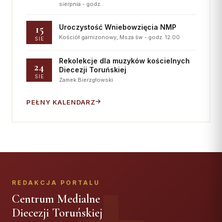
sierpnia - godz…
15
Uroczystość Wniebowzięcia NMP
Kościół garnizonowy, Msza św - godz. 12.00
SIE
Rekolekcje dla muzyków kościelnych
24
Diecezji Toruńskiej
SIE
Zamek Bierzgłowski
PEŁNY KALENDARZ
REDAKCJA PORTALU
Centrum Medialne
Diecezji Toruńskiej