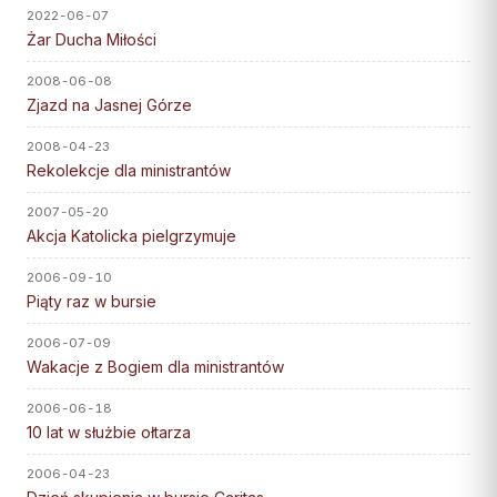
Wspólnota Krwi Chrystusa
KURIA
2022-06-07
Franciszkański Zakon
Żar Ducha Miłości
Świeckich
Kuria Diecezjalna
2008-06-08
Skauci Króla
Wydziały
Zjazd na Jasnej Górze
Bractwo św. Józefa
Sąd Biskupi
2008-04-23
Rekolekcje dla ministrantów
Wydawnictwo
Konta bankowe
2007-05-20
Akcja Katolicka pielgrzymuje
CENTRUM MEDIALNE
2006-09-10
Piąty raz w bursie
Biuro
2006-07-09
Współpraca
Wakacje z Bogiem dla ministrantów
„GŁOS Z TORUNIA"
2006-06-18
10 lat w służbie ołtarza
Redakcja
2006-04-23
Archiwum