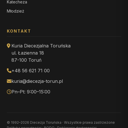
Katecheza
Młodzież
KONTAKT
Kuria Diecezjalna Toruńska
ul. Łazienna 18
87-100 Toruń
+48 56 621 71 00
kuria@diecezja-torun.pl
Pn–Pt: 9:00–15:00
© 1992–2026 Diecezja Toruńska · Wszystkie prawa zastrzeżone
Polityka prywatności
·
RODO
·
Deklaracja dostępności