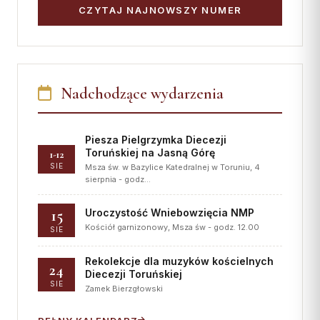
CZYTAJ NAJNOWSZY NUMER
Nadchodzące wydarzenia
Piesza Pielgrzymka Diecezji
Toruńskiej na Jasną Górę
1-12
SIE
Msza św. w Bazylice Katedralnej w Toruniu, 4
sierpnia - godz…
15
Uroczystość Wniebowzięcia NMP
Kościół garnizonowy, Msza św - godz. 12.00
SIE
Rekolekcje dla muzyków kościelnych
24
Diecezji Toruńskiej
SIE
Zamek Bierzgłowski