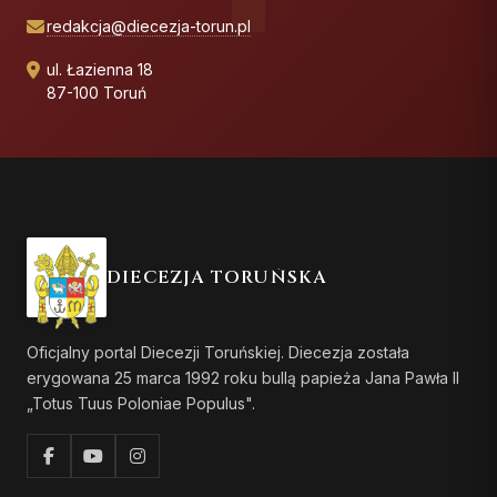
redakcja@diecezja-torun.pl
ul. Łazienna 18
87-100 Toruń
DIECEZJA TORUŃSKA
Oficjalny portal Diecezji Toruńskiej. Diecezja została
erygowana 25 marca 1992 roku bullą papieża Jana Pawła II
„Totus Tuus Poloniae Populus".