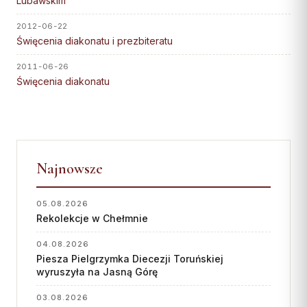
Lubawskim
Wspólnota Krwi Chrystusa
KURIA
Franciszkański Zakon
2012-06-22
Świeckich
Kuria Diecezjalna
Święcenia diakonatu i prezbiteratu
Skauci Króla
Wydziały
2011-06-26
Bractwo św. Józefa
Święcenia diakonatu
Sąd Biskupi
Wydawnictwo
Konta bankowe
CENTRUM MEDIALNE
Najnowsze
Biuro
05.08.2026
Współpraca
Rekolekcje w Chełmnie
04.08.2026
„GŁOS Z TORUNIA"
Piesza Pielgrzymka Diecezji Toruńskiej
wyruszyła na Jasną Górę
Redakcja
03.08.2026
Archiwum