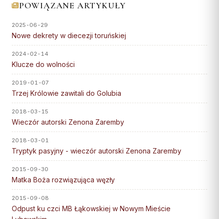
POWIĄZANE ARTYKUŁY
SĄD I WYDAWNICTWO
INSTYTUCJE
Diakoni stali — lista
Centrum Medialne
Parafie
Adoracja Najświętszego
Diecezji Toruńskiej
Ośrodki rekolekcyjne
2025-06-29
Sąd Biskupi
Sakramentu
Caritas Diecezji Toruńskiej
Kapłani
Nowe dekrety w diecezji toruńskiej
ul. Łazienna 18, 87-100
Wydawnictwo Diecezji
Archiwum Diecezjalne
Błogosławieni
RUCHY I
DZIEŁA
Toruń
STOWARZYSZENIA
2024-02-14
Biblioteka Diecezjalna
Słudzy Boży
Klucze do wolności
tel.: +48 56 622 35 30
Duszp. Młodzieży KOTWICA
Muzeum Diecezjalne
Struktura
Muzeum Diecezjalne
Fundacja Dzieło Nowego
2019-01-07
redakcja@diecezja-torun.pl
Tysiąclecia
Akcja Katolicka
Trzej Królowie zawitali do Golubia
Wyższe Sem. Duchowne
WSPARCIE
Instytucje diecezjalne
KSM
Uczelnie i szkoły
2018-03-15
Konta bankowe diecezji
Redakcje pism i
Wieczór autorski Zenona Zaremby
Ruch Światło-Życie
Duszp. Młodzieży KOTWICA
wydawnictw
Wsparcie Caritas
Odnowa w Duchu Świętym
2018-03-01
BISKUPI I KURIA
RUCHY I
Tryptyk pasyjny - wieczór autorski Zenona Zaremby
Ofiary na seminarium
Domowy Kościół
STOWARZYSZENIA
1% podatku
2015-09-30
Bp Arkadiusz Okroj
Droga Neokatechumenalna
Struktura
Matka Boża rozwiązująca węzły
Bp pom. Józef Szamocki
Grupy Modlitwy Ojca Pio
Duszp. Młodzieży KOTWICA
2015-09-08
Bp sen. Andrzej Suski
Żywy Różaniec
Odpust ku czci MB Łąkowskiej w Nowym Mieście