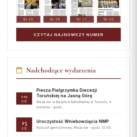
Nr 29
Nr 28
Nr 27
Nr 26
CZYTAJ NAJNOWSZY NUMER
Nadchodzące wydarzenia
Piesza Pielgrzymka Diecezji
Toruńskiej na Jasną Górę
1-12
SIE
Msza św. w Bazylice Katedralnej w Toruniu, 4
sierpnia - godz…
15
Uroczystość Wniebowzięcia NMP
Kościół garnizonowy, Msza św - godz. 12.00
SIE