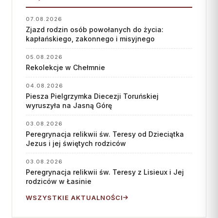
Wspólnota Krwi Chrystusa
KURIA
Franciszkański Zakon
07.08.2026
Świeckich
Kuria Diecezjalna
Zjazd rodzin osób powołanych do życia:
kapłańskiego, zakonnego i misyjnego
Skauci Króla
Wydziały
Bractwo św. Józefa
05.08.2026
Sąd Biskupi
Rekolekcje w Chełmnie
Wydawnictwo
04.08.2026
Konta bankowe
Piesza Pielgrzymka Diecezji Toruńskiej
wyruszyła na Jasną Górę
CENTRUM MEDIALNE
03.08.2026
Peregrynacja relikwii św. Teresy od Dzieciątka
Biuro
Jezus i jej świętych rodziców
Współpraca
03.08.2026
Peregrynacja relikwii św. Teresy z Lisieux i Jej
„GŁOS Z TORUNIA"
rodziców w Łasinie
Redakcja
WSZYSTKIE AKTUALNOŚCI
Archiwum