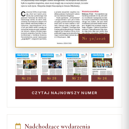
Nr 30/2026
Nr 29
Nr 28
Nr 27
Nr 26
CZYTAJ NAJNOWSZY NUMER
Nadchodzące wydarzenia