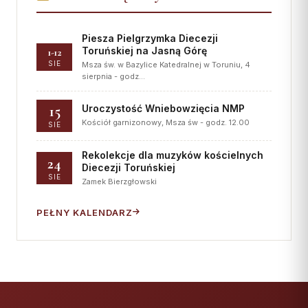
Piesza Pielgrzymka Diecezji
Toruńskiej na Jasną Górę
1-12
SIE
Msza św. w Bazylice Katedralnej w Toruniu, 4
sierpnia - godz…
15
Uroczystość Wniebowzięcia NMP
Kościół garnizonowy, Msza św - godz. 12.00
SIE
Rekolekcje dla muzyków kościelnych
24
Diecezji Toruńskiej
SIE
Zamek Bierzgłowski
PEŁNY KALENDARZ