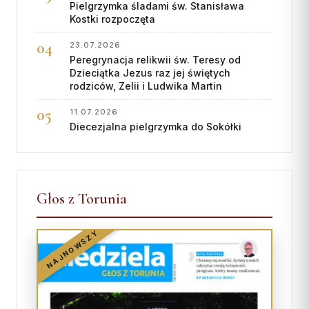
Pielgrzymka śladami św. Stanisława
Współpraca
Kostki rozpoczęta
23.07.2026
KONTAKT
Peregrynacja relikwii św. Teresy od
Dzieciątka Jezus raz jej świętych
Dane kurii
rodziców, Zelii i Ludwika Martin
Msze święte online
11.07.2026
Kalendarz liturgiczny
Diecezjalna pielgrzymka do Sokółki
Głos z Torunia
NAJNOWSZY