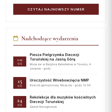
CZYTAJ NAJNOWSZY NUMER
Nadchodzące wydarzenia
Piesza Pielgrzymka Diecezji
Toruńskiej na Jasną Górę
1-12
SIE
Msza św. w Bazylice Katedralnej w Toruniu, 4
sierpnia - godz…
15
Uroczystość Wniebowzięcia NMP
Kościół garnizonowy, Msza św - godz. 12.00
SIE
Rekolekcje dla muzyków kościelnych
24
Diecezji Toruńskiej
SIE
Zamek Bierzgłowski