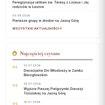
Wspólnota Krwi Chrystusa
Peregrynacja relikwii św. Teresy z Lisieux i Jej
KURIA
rodziców w Łasinie
Franciszkański Zakon
Świeckich
Kuria Diecezjalna
03.08.2026
Skauci Króla
Pierwsze grupy w drodze na Jasną Górę
Wydziały
Bractwo św. Józefa
WSZYSTKIE AKTUALNOŚCI
Sąd Biskupi
Wydawnictwo
Konta bankowe
Najczęściej czytane
CENTRUM MEDIALNE
10.07.2026
Biuro
Diecezjalne Dni Młodzieży w Zamku
Współpraca
BIerzgłowskim
28.07.2026
„GŁOS Z TORUNIA"
Wyjście Pieszej Pielgrzymki Diecezji
Toruńskiej na Jasną Górę
Redakcja
18.07.2026
Archiwum