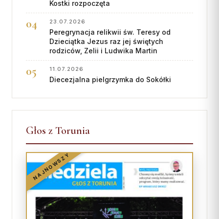
Kostki rozpoczęta
Współpraca
23.07.2026
Peregrynacja relikwii św. Teresy od
KONTAKT
Dzieciątka Jezus raz jej świętych
rodziców, Zelii i Ludwika Martin
Dane kurii
11.07.2026
Msze święte online
Diecezjalna pielgrzymka do Sokółki
Kalendarz liturgiczny
Głos z Torunia
NAJNOWSZY