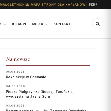
|
|
MAŁOLETNICH
MAPA STRONY
DLA KAPŁANÓW
IA
BISKUPI
MEDIA
KONTAKT
CENTRUM
WSPARCIE
MEDIALNE
Najnowsze
Konta bankowe diecezji
Biuro
Wsparcie Caritas
05.08.2026
Współpraca
Rekolekcje w Chełmnie
Ofiary na seminarium
„GŁOS Z TORUNIA"
1% podatku
04.08.2026
Piesza Pielgrzymka Diecezji Toruńskiej
Redakcja
wyruszyła na Jasną Górę
Archiwum
03.08.2026
Peregrynacja relikwii św. Teresy od Dzieciątka