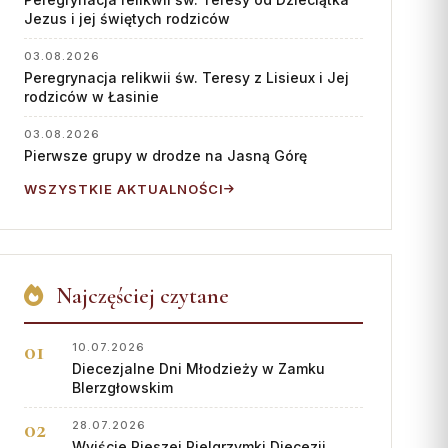
Współpraca
Jezus i jej świętych rodziców
KONTAKT
03.08.2026
Peregrynacja relikwii św. Teresy z Lisieux i Jej
Dane kurii
rodziców w Łasinie
Msze święte online
03.08.2026
Pierwsze grupy w drodze na Jasną Górę
Kalendarz liturgiczny
WSZYSTKIE AKTUALNOŚCI
Najczęściej czytane
10.07.2026
Diecezjalne Dni Młodzieży w Zamku
BIerzgłowskim
28.07.2026
Wyjście Pieszej Pielgrzymki Diecezji