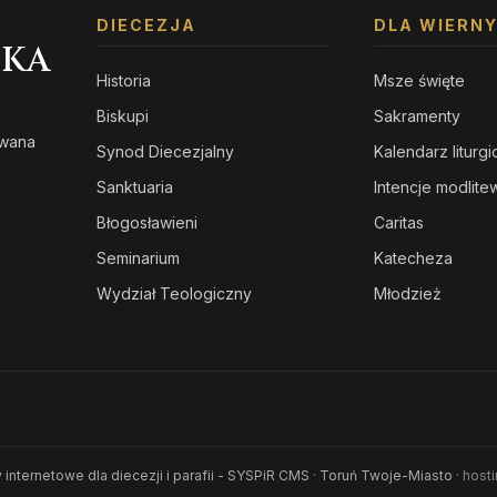
DIECEZJA
DLA WIERN
SKA
Historia
Msze święte
Biskupi
Sakramenty
owana
Synod Diecezjalny
Kalendarz liturg
s
Sanktuaria
Intencje modlit
Błogosławieni
Caritas
Seminarium
Katecheza
Wydział Teologiczny
Młodzież
 internetowe dla diecezji i parafii - SYSPiR CMS
·
Toruń Twoje-Miasto
· host