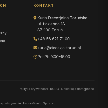
YCH
KONTAKT
Kuria Diecezjalna Toruńska
ul. Łazienna 18
87-100 Toruń
iczny
+48 56 621 71 00
ewne
kuria@diecezja-torun.pl
Pn–Pt: 9:00–15:00
Polityka prywatności
·
RODO
·
Deklaracja dostępności
ing i utrzymanie: Twoje-Miasto Sp. z o.o.