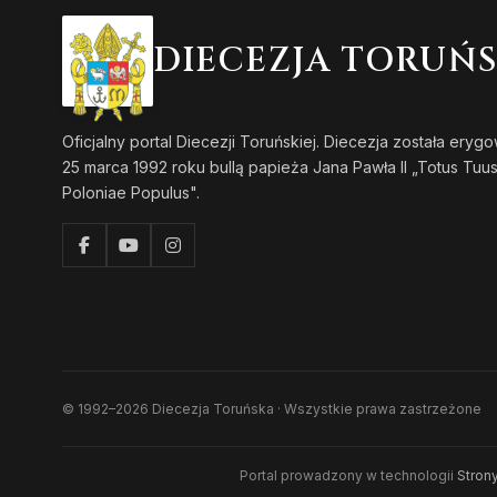
DIECEZJA TORUŃ
Oficjalny portal Diecezji Toruńskiej. Diecezja została eryg
25 marca 1992 roku bullą papieża Jana Pawła II „Totus Tuu
Poloniae Populus".
© 1992–2026 Diecezja Toruńska · Wszystkie prawa zastrzeżone
Portal prowadzony w technologii
Strony