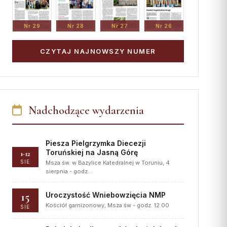
Nr 29
Nr 28
Nr 27
Nr 26
CZYTAJ NAJNOWSZY NUMER
Nadchodzące wydarzenia
Piesza Pielgrzymka Diecezji
Toruńskiej na Jasną Górę
1-12
SIE
Msza św. w Bazylice Katedralnej w Toruniu, 4
sierpnia - godz…
15
Uroczystość Wniebowzięcia NMP
Kościół garnizonowy, Msza św - godz. 12.00
SIE