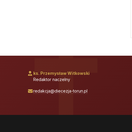
ks. Przemysław Witkowski
Redaktor naczelny
redakcja@diecezja-torun.pl