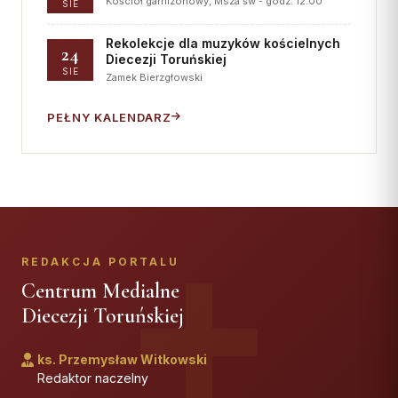
Kościół garnizonowy, Msza św - godz. 12.00
SIE
Rekolekcje dla muzyków kościelnych
24
Diecezji Toruńskiej
SIE
Zamek Bierzgłowski
PEŁNY KALENDARZ
REDAKCJA PORTALU
Centrum Medialne
Diecezji Toruńskiej
ks. Przemysław Witkowski
Redaktor naczelny