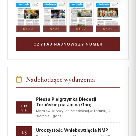
Nr 29
Nr 28
Nr 27
Nr 26
CZYTAJ NAJNOWSZY NUMER
Nadchodzące wydarzenia
Piesza Pielgrzymka Diecezji
Toruńskiej na Jasną Górę
1-12
SIE
Msza św. w Bazylice Katedralnej w Toruniu, 4
sierpnia - godz…
15
Uroczystość Wniebowzięcia NMP