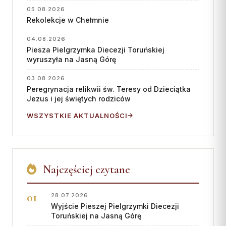
Wspólnota Krwi Chrystusa
KURIA
05.08.2026
Franciszkański Zakon
Rekolekcje w Chełmnie
Świeckich
Kuria Diecezjalna
04.08.2026
Skauci Króla
Wydziały
Piesza Pielgrzymka Diecezji Toruńskiej
Bractwo św. Józefa
wyruszyła na Jasną Górę
Sąd Biskupi
03.08.2026
Wydawnictwo
Peregrynacja relikwii św. Teresy od Dzieciątka
Konta bankowe
Jezus i jej świętych rodziców
WSZYSTKIE AKTUALNOŚCI
CENTRUM MEDIALNE
Biuro
Współpraca
Najczęściej czytane
„GŁOS Z TORUNIA"
28.07.2026
Redakcja
Wyjście Pieszej Pielgrzymki Diecezji
Toruńskiej na Jasną Górę
Archiwum