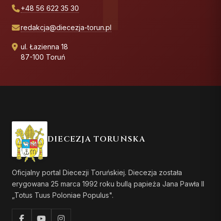
+48 56 622 35 30
redakcja@diecezja-torun.pl
ul. Łazienna 18
87-100 Toruń
DIECEZJA TORUŃSKA
Oficjalny portal Diecezji Toruńskiej. Diecezja została
erygowana 25 marca 1992 roku bullą papieża Jana Pawła II
„Totus Tuus Poloniae Populus".