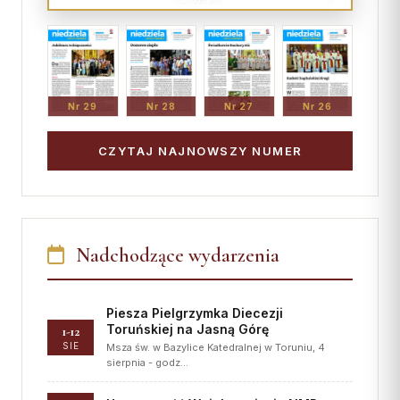
Nr 29
Nr 28
Nr 27
Nr 26
CZYTAJ NAJNOWSZY NUMER
Nadchodzące wydarzenia
Piesza Pielgrzymka Diecezji
Toruńskiej na Jasną Górę
1-12
SIE
Msza św. w Bazylice Katedralnej w Toruniu, 4
sierpnia - godz…