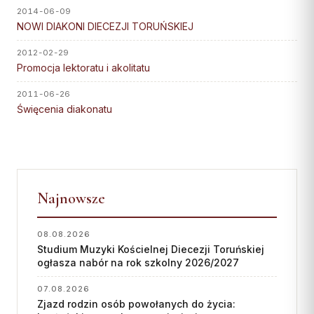
Wspólnota Krwi Chrystusa
KURIA
2014-06-09
Franciszkański Zakon
NOWI DIAKONI DIECEZJI TORUŃSKIEJ
Świeckich
Kuria Diecezjalna
2012-02-29
Skauci Króla
Wydziały
Promocja lektoratu i akolitatu
Bractwo św. Józefa
Sąd Biskupi
2011-06-26
Święcenia diakonatu
Wydawnictwo
Konta bankowe
CENTRUM MEDIALNE
Najnowsze
Biuro
Współpraca
08.08.2026
Studium Muzyki Kościelnej Diecezji Toruńskiej
„GŁOS Z TORUNIA"
ogłasza nabór na rok szkolny 2026/2027
Redakcja
07.08.2026
Zjazd rodzin osób powołanych do życia:
Archiwum