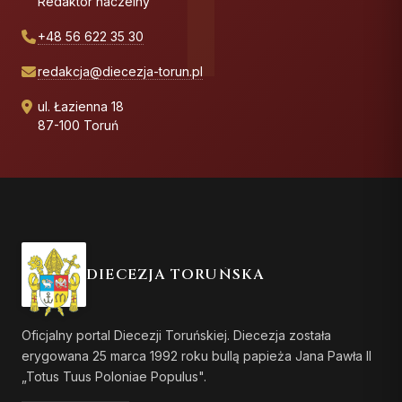
Redaktor naczelny
+48 56 622 35 30
redakcja@diecezja-torun.pl
ul. Łazienna 18
87-100 Toruń
DIECEZJA TORUŃSKA
Oficjalny portal Diecezji Toruńskiej. Diecezja została
erygowana 25 marca 1992 roku bullą papieża Jana Pawła II
„Totus Tuus Poloniae Populus".