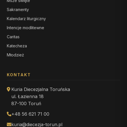
Msze święte
Sakramenty
Kalendarz liturgiczny
Intencje modlitewne
Caritas
Katecheza
Młodzież
KONTAKT
Kuria Diecezjalna Toruńska
ul. Łazienna 18
87-100 Toruń
+48 56 621 71 00
kuria@diecezja-torun.pl