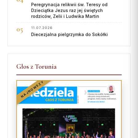
Peregrynacja relikwii św. Teresy od
Współpraca
Dzieciątka Jezus raz jej świętych
rodziców, Zelii i Ludwika Martin
KONTAKT
11.07.2026
Diecezjalna pielgrzymka do Sokółki
Dane kurii
Msze święte online
Kalendarz liturgiczny
Głos z Torunia
NAJNOWSZY