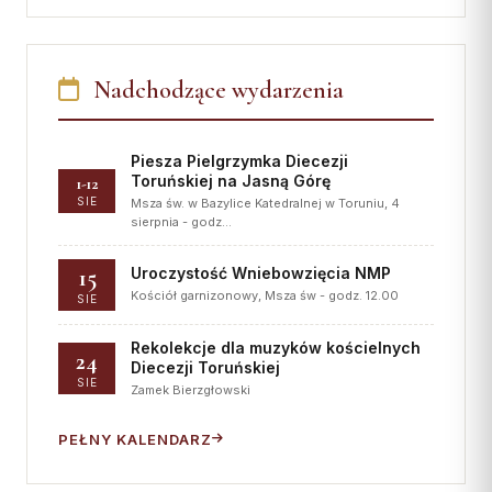
Nadchodzące wydarzenia
Piesza Pielgrzymka Diecezji
Toruńskiej na Jasną Górę
1-12
SIE
Msza św. w Bazylice Katedralnej w Toruniu, 4
sierpnia - godz…
15
Uroczystość Wniebowzięcia NMP
Kościół garnizonowy, Msza św - godz. 12.00
SIE
Rekolekcje dla muzyków kościelnych
24
Diecezji Toruńskiej
SIE
Zamek Bierzgłowski
PEŁNY KALENDARZ