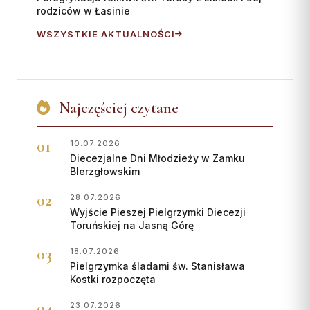
Wspólnota Krwi Chrystusa
KURIA
rodziców w Łasinie
Franciszkański Zakon
WSZYSTKIE AKTUALNOŚCI
Świeckich
Kuria Diecezjalna
Skauci Króla
Wydziały
Bractwo św. Józefa
Sąd Biskupi
Najczęściej czytane
Wydawnictwo
Konta bankowe
10.07.2026
Diecezjalne Dni Młodzieży w Zamku
CENTRUM MEDIALNE
BIerzgłowskim
Biuro
28.07.2026
Wyjście Pieszej Pielgrzymki Diecezji
Współpraca
Toruńskiej na Jasną Górę
„GŁOS Z TORUNIA"
18.07.2026
Pielgrzymka śladami św. Stanisława
Kostki rozpoczęta
Redakcja
Archiwum
23.07.2026