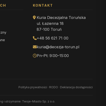
YCH
KONTAKT
Kuria Diecezjalna Toruńska
ul. Łazienna 18
87-100 Toruń
iczny
+48 56 621 71 00
ewne
kuria@diecezja-torun.pl
Pn–Pt: 9:00–15:00
Polityka prywatności
·
RODO
·
Deklaracja dostępności
ing i utrzymanie: Twoje-Miasto Sp. z o.o.