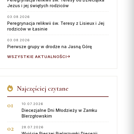
Współpraca
Jezus i jej świętych rodziców
KONTAKT
03.08.2026
Peregrynacja relikwii św. Teresy z Lisieux i Jej
Dane kurii
rodziców w Łasinie
Msze święte online
03.08.2026
Pierwsze grupy w drodze na Jasną Górę
Kalendarz liturgiczny
WSZYSTKIE AKTUALNOŚCI
Najczęściej czytane
10.07.2026
Diecezjalne Dni Młodzieży w Zamku
BIerzgłowskim
28.07.2026
Wyjście Pieszej Pielgrzymki Diecezji