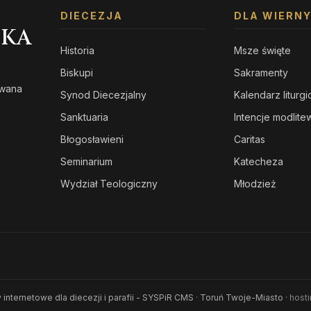
DIECEZJA
DLA WIERN
SKA
Historia
Msze święte
Biskupi
Sakramenty
owana
Synod Diecezjalny
Kalendarz liturg
s
Sanktuaria
Intencje modlit
Błogosławieni
Caritas
Seminarium
Katecheza
Wydział Teologiczny
Młodzież
 internetowe dla diecezji i parafii - SYSPiR CMS
·
Toruń Twoje-Miasto
· host