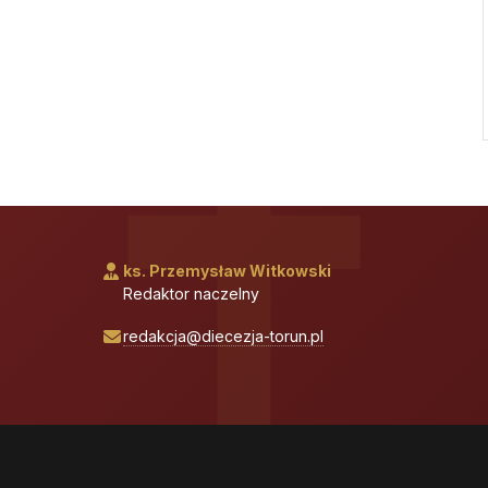
ks. Przemysław Witkowski
Redaktor naczelny
redakcja@diecezja-torun.pl