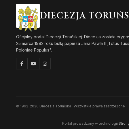
DIECEZJA TORUŃ
Oficjalny portal Diecezji Toruńskiej. Diecezja została eryg
25 marca 1992 roku bullą papieża Jana Pawła II „Totus Tuu
Poloniae Populus".
© 1992–2026 Diecezja Toruńska · Wszystkie prawa zastrzeżone
Portal prowadzony w technologii
Strony