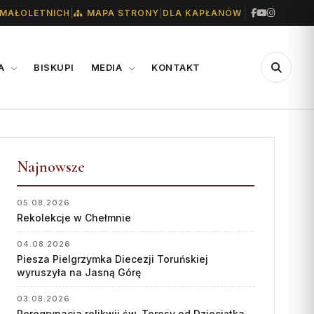
|
|
MAŁOLETNICH
MAPA STRONY
DLA KAPŁANÓW
IA
BISKUPI
MEDIA
KONTAKT
CENTRUM
WSPARCIE
MEDIALNE
Najnowsze
Konta bankowe diecezji
Biuro
Wsparcie Caritas
05.08.2026
Współpraca
Rekolekcje w Chełmnie
Ofiary na seminarium
„GŁOS Z TORUNIA"
1% podatku
04.08.2026
Piesza Pielgrzymka Diecezji Toruńskiej
Redakcja
wyruszyła na Jasną Górę
Archiwum
03.08.2026
Peregrynacja relikwii św. Teresy od Dzieciątka