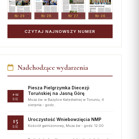
Nr 29
Nr 28
Nr 27
Nr 26
CZYTAJ NAJNOWSZY NUMER
Nadchodzące wydarzenia
Piesza Pielgrzymka Diecezji
Toruńskiej na Jasną Górę
1-12
SIE
Msza św. w Bazylice Katedralnej w Toruniu, 4
sierpnia - godz…
15
Uroczystość Wniebowzięcia NMP
Kościół garnizonowy, Msza św - godz. 12.00
SIE