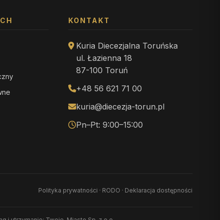
YCH
KONTAKT
Kuria Diecezjalna Toruńska
ul. Łazienna 18
87-100 Toruń
iczny
+48 56 621 71 00
ewne
kuria@diecezja-torun.pl
Pn–Pt: 9:00–15:00
Polityka prywatności
·
RODO
·
Deklaracja dostępności
ing i utrzymanie: Twoje-Miasto Sp. z o.o.