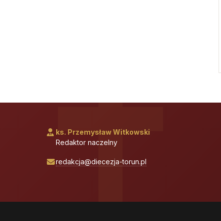
ks. Przemysław Witkowski
Redaktor naczelny
redakcja@diecezja-torun.pl