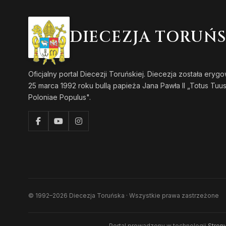
DIECEZJA TORUŃ
Oficjalny portal Diecezji Toruńskiej. Diecezja została eryg
25 marca 1992 roku bullą papieża Jana Pawła II „Totus Tuu
Poloniae Populus".
© 1992–2026 Diecezja Toruńska · Wszystkie prawa zastrzeżone
Portal prowadzony w technologii
Strony