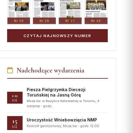
Nr 29
Nr 28
Nr 27
Nr 26
CZYTAJ NAJNOWSZY NUMER
Nadchodzące wydarzenia
Piesza Pielgrzymka Diecezji
Toruńskiej na Jasną Górę
1-12
SIE
Msza św. w Bazylice Katedralnej w Toruniu, 4
sierpnia - godz…
15
Uroczystość Wniebowzięcia NMP
Kościół garnizonowy, Msza św - godz. 12.00
SIE