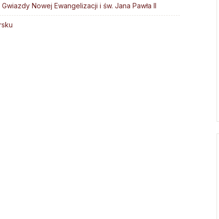
Gwiazdy Nowej Ewangelizacji i św. Jana Pawła II
Droga Neokatechumenalna
Sąd Biskupi
Grupy Modlitwy Ojca Pio
rsku
Wydawnictwo
Żywy Różaniec
Konta bankowe
Wspólnota Krwi Chrystusa
Franciszkański Zakon
Świeckich
Skauci Króla
Bractwo św. Józefa