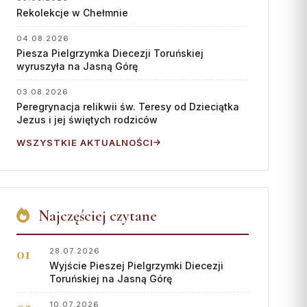
Współpraca
Rekolekcje w Chełmnie
KONTAKT
04.08.2026
Piesza Pielgrzymka Diecezji Toruńskiej
Dane kurii
wyruszyła na Jasną Górę
Msze święte online
03.08.2026
Peregrynacja relikwii św. Teresy od Dzieciątka
Kalendarz liturgiczny
Jezus i jej świętych rodziców
WSZYSTKIE AKTUALNOŚCI
Najczęściej czytane
28.07.2026
Wyjście Pieszej Pielgrzymki Diecezji
Toruńskiej na Jasną Górę
10.07.2026