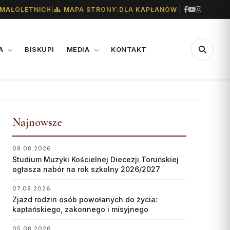
|
|
MAŁOLETNICH
MAPA STRONY
DLA KAPŁANÓW
IA
BISKUPI
MEDIA
KONTAKT
CENTRUM
WSPARCIE
MEDIALNE
Najnowsze
Konta bankowe diecezji
Biuro
Wsparcie Caritas
08.08.2026
Współpraca
Studium Muzyki Kościelnej Diecezji Toruńskiej
Ofiary na seminarium
ogłasza nabór na rok szkolny 2026/2027
„GŁOS Z TORUNIA"
1% podatku
07.08.2026
Redakcja
Zjazd rodzin osób powołanych do życia:
kapłańskiego, zakonnego i misyjnego
Archiwum
05.08.2026