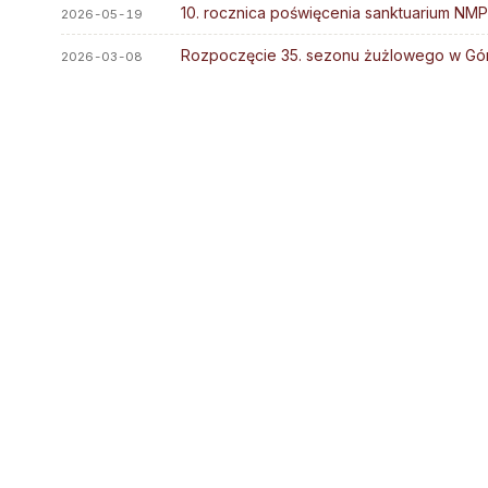
Stali diakoni
10. rocznica poświęcenia sanktuarium NMP 
Parafie
2026-05-19
Diakoni stali — lista
Kapłani
Rozpoczęcie 35. sezonu żużlowego w Gó
2026-03-08
Ośrodki rekolekcyjne
Błogosławieni
Słudzy Boży
Muzeum Diecezjalne
Wyższe Sem. Duchowne
Uczelnie i szkoły
Duszp. Młodzieży KOTWICA