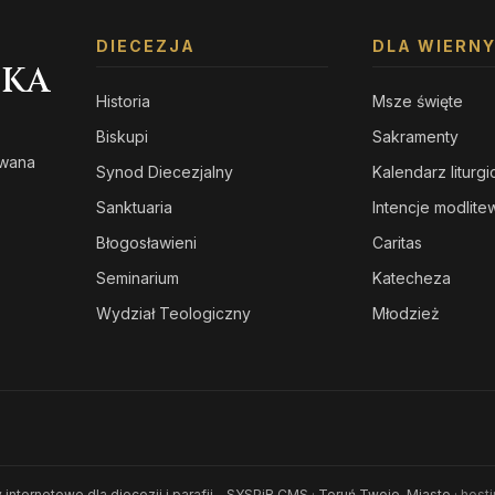
DIECEZJA
DLA WIERN
SKA
Historia
Msze święte
Biskupi
Sakramenty
owana
Synod Diecezjalny
Kalendarz liturg
s
Sanktuaria
Intencje modlit
Błogosławieni
Caritas
Seminarium
Katecheza
Wydział Teologiczny
Młodzież
 internetowe dla diecezji i parafii - SYSPiR CMS
·
Toruń Twoje-Miasto
· host