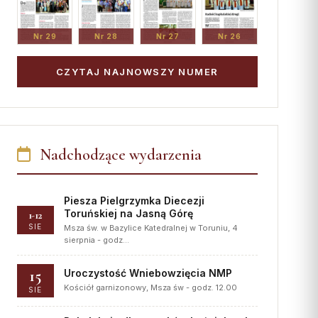
Nr 29
Nr 28
Nr 27
Nr 26
CZYTAJ NAJNOWSZY NUMER
Nadchodzące wydarzenia
Piesza Pielgrzymka Diecezji
Toruńskiej na Jasną Górę
1-12
SIE
Msza św. w Bazylice Katedralnej w Toruniu, 4
sierpnia - godz…
15
Uroczystość Wniebowzięcia NMP
Kościół garnizonowy, Msza św - godz. 12.00
SIE