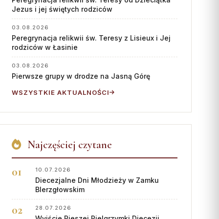
Współpraca
Jezus i jej świętych rodziców
KONTAKT
03.08.2026
Peregrynacja relikwii św. Teresy z Lisieux i Jej
Dane kurii
rodziców w Łasinie
Msze święte online
03.08.2026
Pierwsze grupy w drodze na Jasną Górę
Kalendarz liturgiczny
WSZYSTKIE AKTUALNOŚCI
Najczęściej czytane
10.07.2026
Diecezjalne Dni Młodzieży w Zamku
BIerzgłowskim
28.07.2026
Wyjście Pieszej Pielgrzymki Diecezji