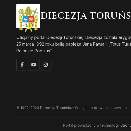
DIECEZJA TORUŃ
Oficjalny portal Diecezji Toruńskiej. Diecezja została eryg
25 marca 1992 roku bullą papieża Jana Pawła II „Totus Tuu
Poloniae Populus".
© 1992–2026 Diecezja Toruńska · Wszystkie prawa zastrzeżone
Portal prowadzony w technologii
Strony