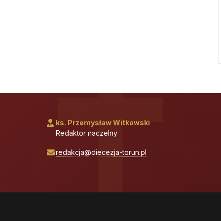
ks. Przemysław Witkowski
Redaktor naczelny
redakcja@diecezja-torun.pl