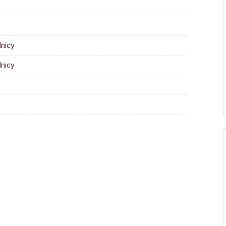
Droga Neokatechumenalna
Sąd Biskupi
Grupy Modlitwy Ojca Pio
Wydawnictwo
Żywy Różaniec
Konta bankowe
dnicy
Wspólnota Krwi Chrystusa
dnicy
Franciszkański Zakon
Świeckich
Skauci Króla
Bractwo św. Józefa