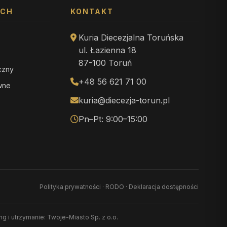
YCH
KONTAKT
Kuria Diecezjalna Toruńska
ul. Łazienna 18
87-100 Toruń
iczny
+48 56 621 71 00
ewne
kuria@diecezja-torun.pl
Pn–Pt: 9:00–15:00
Polityka prywatności
·
RODO
·
Deklaracja dostępności
ing i utrzymanie: Twoje-Miasto Sp. z o.o.