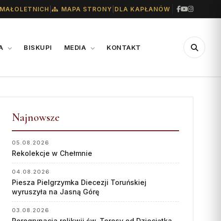
|
|
MAŁOLETNICH
MAPA STRONY
DLA KAPŁANÓW
IA
BISKUPI
MEDIA
KONTAKT
CENTRUM
WSPARCIE
MEDIALNE
Najnowsze
Konta bankowe diecezji
Biuro
Wsparcie Caritas
05.08.2026
Współpraca
Rekolekcje w Chełmnie
Ofiary na seminarium
„GŁOS Z TORUNIA"
1% podatku
04.08.2026
Piesza Pielgrzymka Diecezji Toruńskiej
Redakcja
wyruszyła na Jasną Górę
Archiwum
03.08.2026
Peregrynacja relikwii św. Teresy od Dzieciątka