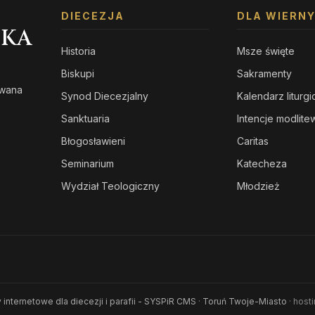
DIECEZJA
DLA WIERN
SKA
Historia
Msze święte
Biskupi
Sakramenty
owana
Synod Diecezjalny
Kalendarz liturg
s
Sanktuaria
Intencje modlit
Błogosławieni
Caritas
Seminarium
Katecheza
Wydział Teologiczny
Młodzież
 internetowe dla diecezji i parafii - SYSPiR CMS
·
Toruń Twoje-Miasto
· host