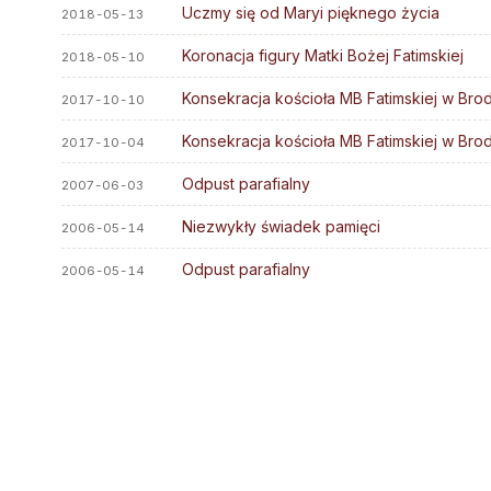
Stali diakoni
Uczmy się od Maryi pięknego życia
Parafie
2018-05-13
Diakoni stali — lista
Kapłani
Koronacja figury Matki Bożej Fatimskiej
2018-05-10
Ośrodki rekolekcyjne
Błogosławieni
Konsekracja kościoła MB Fatimskiej w Bro
2017-10-10
Słudzy Boży
Konsekracja kościoła MB Fatimskiej w Bro
2017-10-04
Muzeum Diecezjalne
Odpust parafialny
2007-06-03
Wyższe Sem. Duchowne
Niezwykły świadek pamięci
2006-05-14
Uczelnie i szkoły
Duszp. Młodzieży KOTWICA
Odpust parafialny
2006-05-14