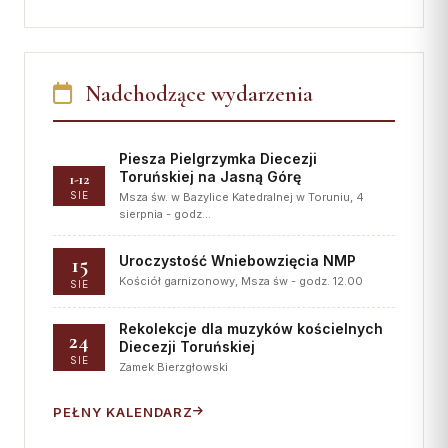
Nadchodzące wydarzenia
Piesza Pielgrzymka Diecezji
Toruńskiej na Jasną Górę
1-12
SIE
Msza św. w Bazylice Katedralnej w Toruniu, 4
sierpnia - godz…
15
Uroczystość Wniebowzięcia NMP
Kościół garnizonowy, Msza św - godz. 12.00
SIE
Rekolekcje dla muzyków kościelnych
24
Diecezji Toruńskiej
SIE
Zamek Bierzgłowski
PEŁNY KALENDARZ