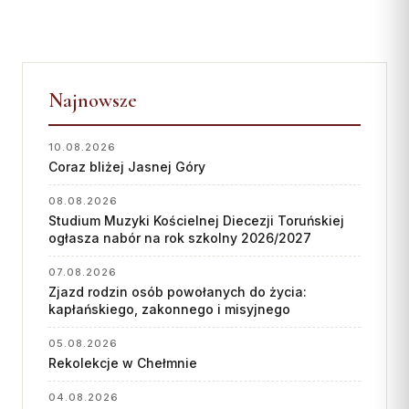
Wspólnota Krwi Chrystusa
KURIA
Franciszkański Zakon
Świeckich
Kuria Diecezjalna
Skauci Króla
Wydziały
Najnowsze
Bractwo św. Józefa
Sąd Biskupi
Wydawnictwo
10.08.2026
Coraz bliżej Jasnej Góry
Konta bankowe
08.08.2026
CENTRUM MEDIALNE
Studium Muzyki Kościelnej Diecezji Toruńskiej
ogłasza nabór na rok szkolny 2026/2027
Biuro
07.08.2026
Współpraca
Zjazd rodzin osób powołanych do życia:
kapłańskiego, zakonnego i misyjnego
„GŁOS Z TORUNIA"
05.08.2026
Rekolekcje w Chełmnie
Redakcja
04.08.2026
Archiwum