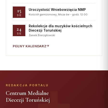
15
Uroczystość Wniebowzięcia NMP
Kościół garnizonowy, Msza św - godz. 12.00
SIE
Rekolekcje dla muzyków kościelnych
24
Diecezji Toruńskiej
SIE
Zamek Bierzgłowski
PEŁNY KALENDARZ
REDAKCJA PORTALU
Centrum Medialne
Diecezji Toruńskiej