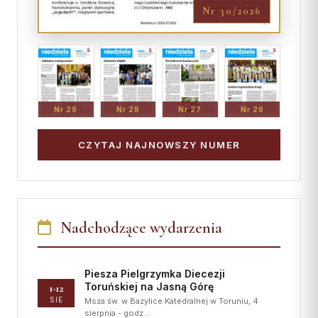
Nr 30/2026
Nr 29
Nr 28
Nr 27
Nr 26
CZYTAJ NAJNOWSZY NUMER
Nadchodzące wydarzenia
Piesza Pielgrzymka Diecezji
Toruńskiej na Jasną Górę
1-12
SIE
Msza św. w Bazylice Katedralnej w Toruniu, 4
sierpnia - godz…