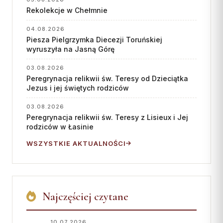
Wspólnota Krwi Chrystusa
KURIA
Rekolekcje w Chełmnie
Franciszkański Zakon
Świeckich
Kuria Diecezjalna
04.08.2026
Piesza Pielgrzymka Diecezji Toruńskiej
Skauci Króla
Wydziały
wyruszyła na Jasną Górę
Bractwo św. Józefa
Sąd Biskupi
03.08.2026
Wydawnictwo
Peregrynacja relikwii św. Teresy od Dzieciątka
Jezus i jej świętych rodziców
Konta bankowe
03.08.2026
Peregrynacja relikwii św. Teresy z Lisieux i Jej
CENTRUM MEDIALNE
rodziców w Łasinie
Biuro
WSZYSTKIE AKTUALNOŚCI
Współpraca
„GŁOS Z TORUNIA"
Najczęściej czytane
Redakcja
Archiwum
10.07.2026