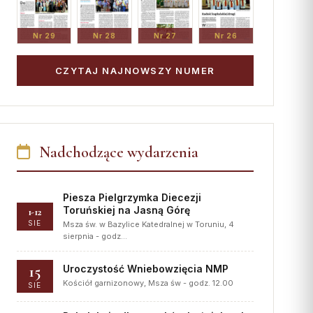
Nr 29
Nr 28
Nr 27
Nr 26
CZYTAJ NAJNOWSZY NUMER
Nadchodzące wydarzenia
Piesza Pielgrzymka Diecezji
Toruńskiej na Jasną Górę
1-12
SIE
Msza św. w Bazylice Katedralnej w Toruniu, 4
sierpnia - godz…
15
Uroczystość Wniebowzięcia NMP
Kościół garnizonowy, Msza św - godz. 12.00
SIE