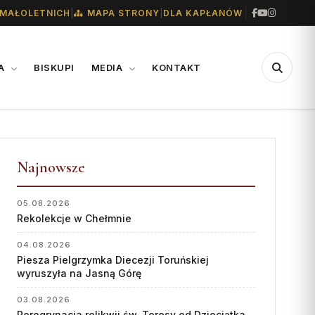
|
|
MAŁOLETNICH
MAPA STRONY
DLA KAPŁANÓW
IA
BISKUPI
MEDIA
KONTAKT
CENTRUM
WSPARCIE
MEDIALNE
Najnowsze
Konta bankowe diecezji
Biuro
Wsparcie Caritas
05.08.2026
Współpraca
Rekolekcje w Chełmnie
Ofiary na seminarium
„GŁOS Z TORUNIA"
1% podatku
04.08.2026
Piesza Pielgrzymka Diecezji Toruńskiej
Redakcja
wyruszyła na Jasną Górę
Archiwum
03.08.2026
Peregrynacja relikwii św. Teresy od Dzieciątka