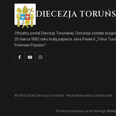
DIECEZJA TORUŃ
Oficjalny portal Diecezji Toruńskiej. Diecezja została eryg
25 marca 1992 roku bullą papieża Jana Pawła II „Totus Tuu
Poloniae Populus".
© 1992–2026 Diecezja Toruńska · Wszystkie prawa zastrzeżone
Portal prowadzony w technologii
Strony