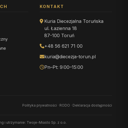
YCH
KONTAKT
Kuria Diecezjalna Toruńska
ul. Łazienna 18
87-100 Toruń
iczny
+48 56 621 71 00
ewne
kuria@diecezja-torun.pl
Pn–Pt: 9:00–15:00
Polityka prywatności
·
RODO
·
Deklaracja dostępności
ing i utrzymanie: Twoje-Miasto Sp. z o.o.