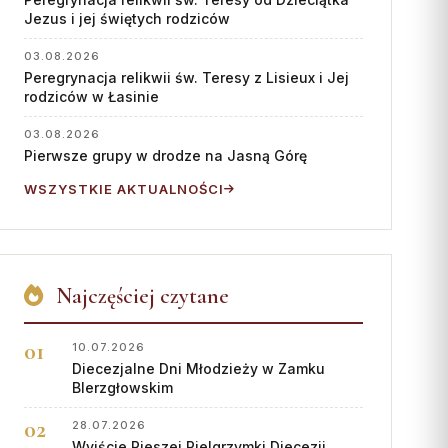
Współpraca
Jezus i jej świętych rodziców
KONTAKT
03.08.2026
Peregrynacja relikwii św. Teresy z Lisieux i Jej
Dane kurii
rodziców w Łasinie
Msze święte online
03.08.2026
Pierwsze grupy w drodze na Jasną Górę
Kalendarz liturgiczny
WSZYSTKIE AKTUALNOŚCI
Najczęściej czytane
10.07.2026
Diecezjalne Dni Młodzieży w Zamku
BIerzgłowskim
28.07.2026
Wyjście Pieszej Pielgrzymki Diecezji