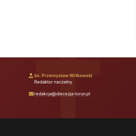
ks. Przemysław Witkowski
Redaktor naczelny
redakcja@diecezja-torun.pl