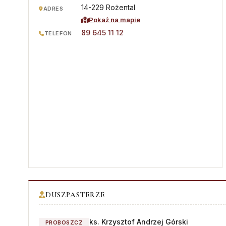
Stali diakoni
Parafie
14-229 Rożental
ADRES
Pokaż na mapie
Diakoni stali — lista
Kapłani
89 645 11 12
TELEFON
Ośrodki rekolekcyjne
Błogosławieni
Słudzy Boży
Muzeum Diecezjalne
Wyższe Sem. Duchowne
Uczelnie i szkoły
Duszp. Młodzieży KOTWICA
DUSZPASTERZE
ks. Krzysztof Andrzej Górski
PROBOSZCZ