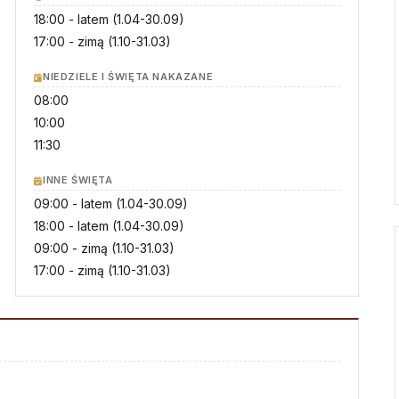
Droga Neokatechumenalna
Sąd Biskupi
18:00
- latem
(1.04-30.09)
Grupy Modlitwy Ojca Pio
17:00
- zimą
(1.10-31.03)
Wydawnictwo
Żywy Różaniec
Konta bankowe
NIEDZIELE I ŚWIĘTA NAKAZANE
Wspólnota Krwi Chrystusa
08:00
10:00
Franciszkański Zakon
Świeckich
11:30
Skauci Króla
INNE ŚWIĘTA
Bractwo św. Józefa
09:00
- latem
(1.04-30.09)
18:00
- latem
(1.04-30.09)
09:00
- zimą
(1.10-31.03)
17:00
- zimą
(1.10-31.03)