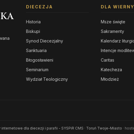
DIECEZJA
DLA WIERN
SKA
Historia
Msze święte
Biskupi
Sakramenty
owana
Synod Diecezjalny
Kalendarz liturg
s
Sanktuaria
Intencje modlit
Błogosławieni
Caritas
Seminarium
Katecheza
Wydział Teologiczny
Młodzież
 internetowe dla diecezji i parafii - SYSPiR CMS
·
Toruń Twoje-Miasto
· host