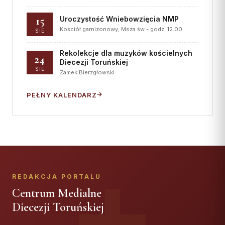
15
Uroczystość Wniebowzięcia NMP
Kościół garnizonowy, Msza św - godz. 12.00
SIE
Rekolekcje dla muzyków kościelnych
24
Diecezji Toruńskiej
SIE
Zamek Bierzgłowski
PEŁNY KALENDARZ
REDAKCJA PORTALU
Centrum Medialne
Diecezji Toruńskiej