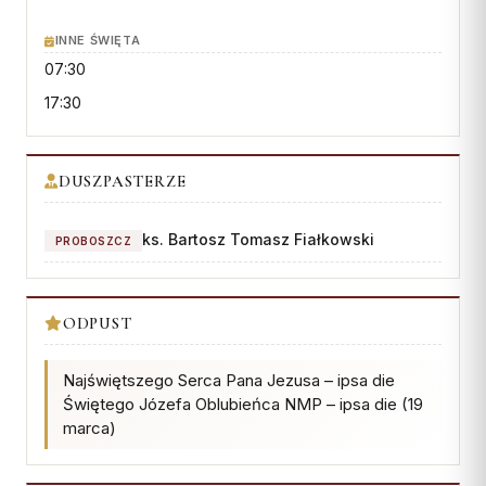
Wspólnota Krwi Chrystusa
KURIA
Franciszkański Zakon
INNE ŚWIĘTA
Świeckich
Kuria Diecezjalna
07:30
Skauci Króla
Wydziały
17:30
Bractwo św. Józefa
Sąd Biskupi
Wydawnictwo
DUSZPASTERZE
Konta bankowe
ks. Bartosz Tomasz Fiałkowski
PROBOSZCZ
CENTRUM MEDIALNE
Biuro
ODPUST
Współpraca
Najświętszego Serca Pana Jezusa – ipsa die
„GŁOS Z TORUNIA"
Świętego Józefa Oblubieńca NMP – ipsa die (19
marca)
Redakcja
Archiwum