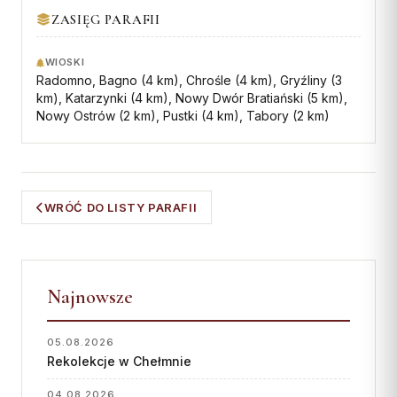
ZASIĘG PARAFII
Współpraca
KONTAKT
WIOSKI
Radomno, Bagno (4 km), Chrośle (4 km), Gryźliny (3
km), Katarzynki (4 km), Nowy Dwór Bratiański (5 km),
Dane kurii
Nowy Ostrów (2 km), Pustki (4 km), Tabory (2 km)
Msze święte online
Kalendarz liturgiczny
WRÓĆ DO LISTY PARAFII
Najnowsze
05.08.2026
Rekolekcje w Chełmnie
04.08.2026