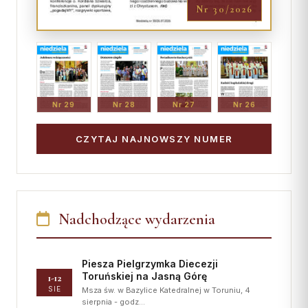
Nr 30/2026
Nr 29
Nr 28
Nr 27
Nr 26
CZYTAJ NAJNOWSZY NUMER
Nadchodzące wydarzenia
Piesza Pielgrzymka Diecezji
Toruńskiej na Jasną Górę
1-12
SIE
Msza św. w Bazylice Katedralnej w Toruniu, 4
sierpnia - godz…