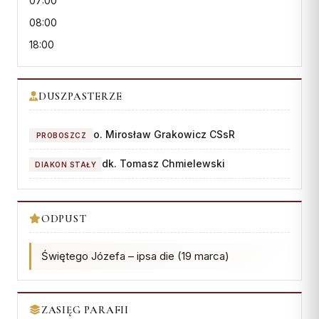
07:00
Współpraca
08:00
18:00
KONTAKT
Dane kurii
DUSZPASTERZE
Msze święte online
Kalendarz liturgiczny
o. Mirosław Grakowicz CSsR
PROBOSZCZ
dk. Tomasz Chmielewski
DIAKON STAŁY
ODPUST
Świętego Józefa – ipsa die (19 marca)
ZASIĘG PARAFII