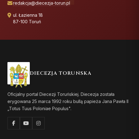
redakcja@diecezja-torun.pl
ul. Łazienna 18
87-100 Toruń
DIECEZJA TORUŃSKA
Oficjalny portal Diecezji Toruńskiej. Diecezja została
erygowana 25 marca 1992 roku bullą papieża Jana Pawła II
„Totus Tuus Poloniae Populus".