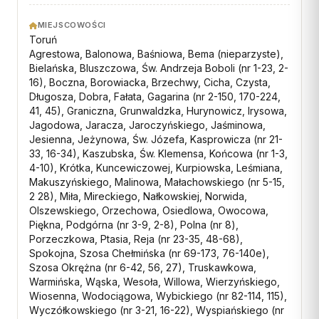
MIEJSCOWOŚCI
Toruń
Agrestowa, Balonowa, Baśniowa, Bema (nieparzyste),
Bielańska, Bluszczowa, Św. Andrzeja Boboli (nr 1-23, 2-
16), Boczna, Borowiacka, Brzechwy, Cicha, Czysta,
Długosza, Dobra, Fałata, Gagarina (nr 2-150, 170-224,
41, 45), Graniczna, Grunwaldzka, Hurynowicz, Irysowa,
Jagodowa, Jaracza, Jaroczyńskiego, Jaśminowa,
Jesienna, Jeżynowa, Św. Józefa, Kasprowicza (nr 21-
33, 16-34), Kaszubska, Św. Klemensa, Końcowa (nr 1-3,
4-10), Krótka, Kuncewiczowej, Kurpiowska, Leśmiana,
Makuszyńskiego, Malinowa, Małachowskiego (nr 5-15,
2 28), Miła, Mireckiego, Nałkowskiej, Norwida,
Olszewskiego, Orzechowa, Osiedlowa, Owocowa,
Piękna, Podgórna (nr 3-9, 2-8), Polna (nr 8),
Porzeczkowa, Ptasia, Reja (nr 23-35, 48-68),
Spokojna, Szosa Chełmińska (nr 69-173, 76-140e),
Szosa Okrężna (nr 6-42, 56, 27), Truskawkowa,
Warmińska, Wąska, Wesoła, Willowa, Wierzyńskiego,
Wiosenna, Wodociągowa, Wybickiego (nr 82-114, 115),
Wyczółkowskiego (nr 3-21, 16-22), Wyspiańskiego (nr