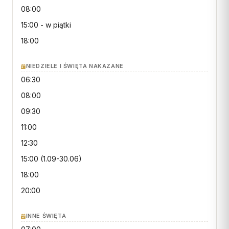
Wspólnota Krwi Chrystusa
KURIA
08:00
Franciszkański Zakon
15:00
- w piątki
Świeckich
Kuria Diecezjalna
18:00
Skauci Króla
Wydziały
Bractwo św. Józefa
Sąd Biskupi
NIEDZIELE I ŚWIĘTA NAKAZANE
06:30
Wydawnictwo
08:00
Konta bankowe
09:30
CENTRUM MEDIALNE
11:00
12:30
Biuro
15:00
(1.09-30.06)
Współpraca
18:00
„GŁOS Z TORUNIA"
20:00
Redakcja
INNE ŚWIĘTA
Archiwum