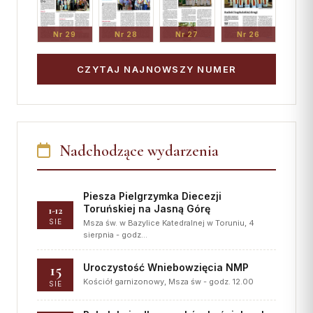
Nr 29
Nr 28
Nr 27
Nr 26
CZYTAJ NAJNOWSZY NUMER
Nadchodzące wydarzenia
Piesza Pielgrzymka Diecezji
Toruńskiej na Jasną Górę
1-12
SIE
Msza św. w Bazylice Katedralnej w Toruniu, 4
sierpnia - godz…
15
Uroczystość Wniebowzięcia NMP
Kościół garnizonowy, Msza św - godz. 12.00
SIE