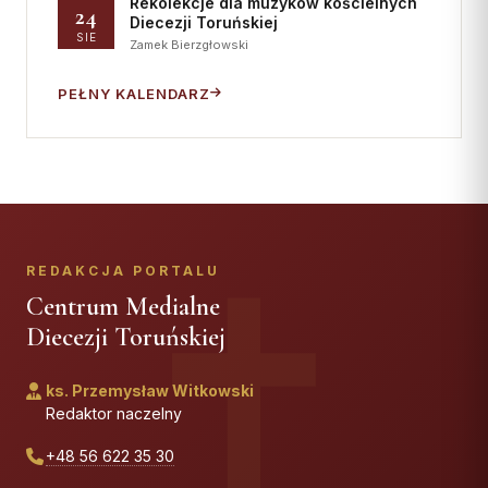
Rekolekcje dla muzyków kościelnych
24
Diecezji Toruńskiej
SIE
Zamek Bierzgłowski
PEŁNY KALENDARZ
REDAKCJA PORTALU
Centrum Medialne
Diecezji Toruńskiej
ks. Przemysław Witkowski
Redaktor naczelny
+48 56 622 35 30