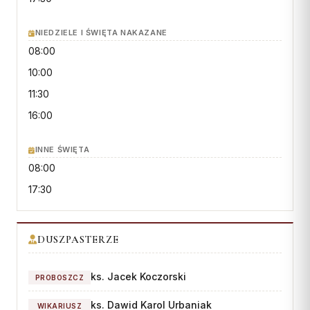
Wspólnota Krwi Chrystusa
KURIA
Franciszkański Zakon
NIEDZIELE I ŚWIĘTA NAKAZANE
Świeckich
Kuria Diecezjalna
08:00
Skauci Króla
Wydziały
10:00
Bractwo św. Józefa
Sąd Biskupi
11:30
Wydawnictwo
16:00
Konta bankowe
INNE ŚWIĘTA
CENTRUM MEDIALNE
08:00
17:30
Biuro
Współpraca
DUSZPASTERZE
„GŁOS Z TORUNIA"
ks. Jacek Koczorski
PROBOSZCZ
Redakcja
Archiwum
ks. Dawid Karol Urbaniak
WIKARIUSZ