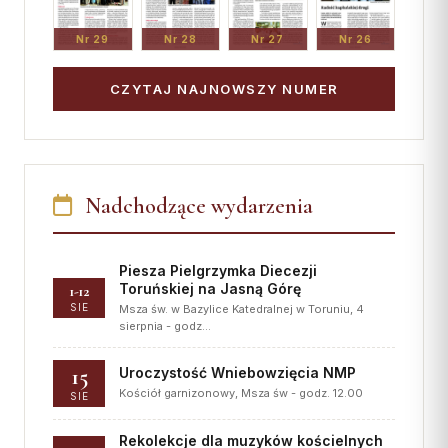
Nr 29
Nr 28
Nr 27
Nr 26
CZYTAJ NAJNOWSZY NUMER
Nadchodzące wydarzenia
Piesza Pielgrzymka Diecezji
Toruńskiej na Jasną Górę
1-12
SIE
Msza św. w Bazylice Katedralnej w Toruniu, 4
sierpnia - godz…
15
Uroczystość Wniebowzięcia NMP
Kościół garnizonowy, Msza św - godz. 12.00
SIE
Rekolekcje dla muzyków kościelnych