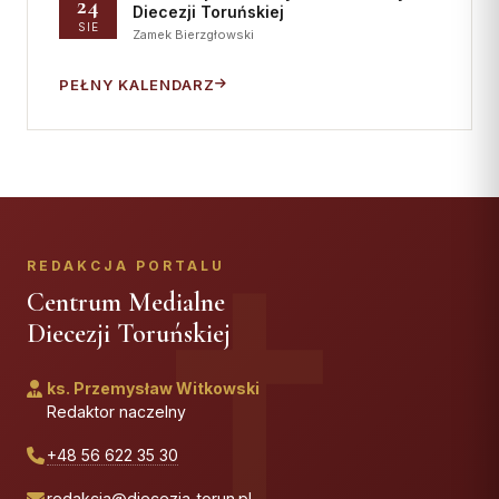
24
Diecezji Toruńskiej
SIE
Zamek Bierzgłowski
PEŁNY KALENDARZ
REDAKCJA PORTALU
Centrum Medialne
Diecezji Toruńskiej
ks. Przemysław Witkowski
Redaktor naczelny
+48 56 622 35 30
redakcja@diecezja-torun.pl