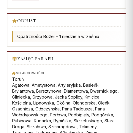
Współpraca
KONTAKT
ODPUST
Dane kurii
Opatrzności Bożej – 1 niedziela września
Msze święte online
Kalendarz liturgiczny
ZASIĘG PARAFII
MIEJSCOWOŚCI
Toruń
Agatowa, Ametystowa, Artyleryjska, Basieńki,
Brylantowa, Bursztynowa, Diamentowa, Dwernickiego,
Gliniecka, Grzybowa, Jacka Soplicy, Kmicica,
Kościelna, Lipnowska, Okólna, Olenderska, Oleńki,
Osadnicza, Otłoczyńska, Pana Tadeusza, Pana
Wołodyjowskiego, Perłowa, Podbipięty, Podgórska,
Rubinowa, Rudacka, Rypińska, Skrzetuskiego, Stara
Droga, Strzałowa, Szmaragdowa, Telimeny,
Topazowa, Turkusowa, Włocławska, Zimowa