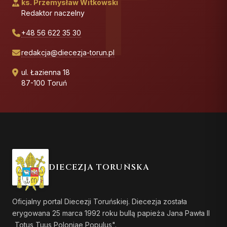
ks. Przemysław Witkowski
Redaktor naczelny
+48 56 622 35 30
redakcja@diecezja-torun.pl
ul. Łazienna 18
87-100 Toruń
DIECEZJA TORUŃSKA
Oficjalny portal Diecezji Toruńskiej. Diecezja została
erygowana 25 marca 1992 roku bullą papieża Jana Pawła II
„Totus Tuus Poloniae Populus".