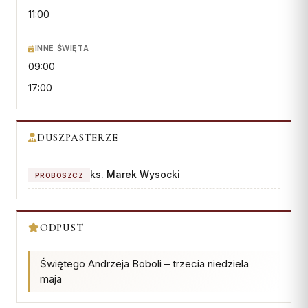
Wspólnota Krwi Chrystusa
KURIA
11:00
Franciszkański Zakon
Świeckich
Kuria Diecezjalna
INNE ŚWIĘTA
Skauci Króla
Wydziały
09:00
Bractwo św. Józefa
Sąd Biskupi
17:00
Wydawnictwo
Konta bankowe
DUSZPASTERZE
CENTRUM MEDIALNE
ks. Marek Wysocki
PROBOSZCZ
Biuro
Współpraca
ODPUST
„GŁOS Z TORUNIA"
Świętego Andrzeja Boboli – trzecia niedziela
maja
Redakcja
Archiwum