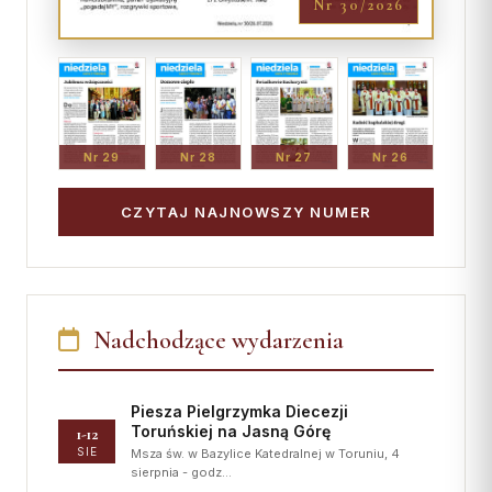
Nr 30/2026
Nr 29
Nr 28
Nr 27
Nr 26
CZYTAJ NAJNOWSZY NUMER
Nadchodzące wydarzenia
Piesza Pielgrzymka Diecezji
Toruńskiej na Jasną Górę
1-12
SIE
Msza św. w Bazylice Katedralnej w Toruniu, 4
sierpnia - godz…