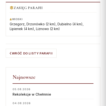
Współpraca
ZASIĘG PARAFII
KONTAKT
WIOSKI
Grzegorz, Drzonówko (2 km), Dubielno (4 km),
Dane kurii
Lipienek (4 km), Liznowo (2 km)
Msze święte online
Kalendarz liturgiczny
WRÓĆ DO LISTY PARAFII
Najnowsze
05.08.2026
Rekolekcje w Chełmnie
04.08.2026