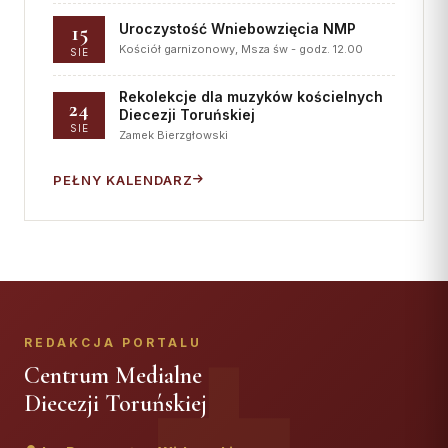
15
Uroczystość Wniebowzięcia NMP
Kościół garnizonowy, Msza św - godz. 12.00
SIE
Rekolekcje dla muzyków kościelnych
24
Diecezji Toruńskiej
SIE
Zamek Bierzgłowski
PEŁNY KALENDARZ
REDAKCJA PORTALU
Centrum Medialne
Diecezji Toruńskiej