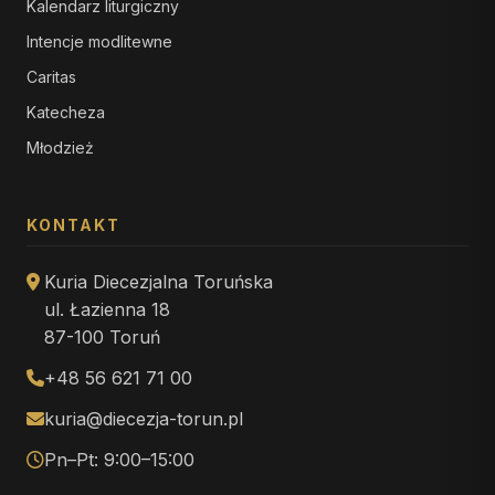
Kalendarz liturgiczny
Intencje modlitewne
Caritas
Katecheza
Młodzież
KONTAKT
Kuria Diecezjalna Toruńska
ul. Łazienna 18
87-100 Toruń
+48 56 621 71 00
kuria@diecezja-torun.pl
Pn–Pt: 9:00–15:00