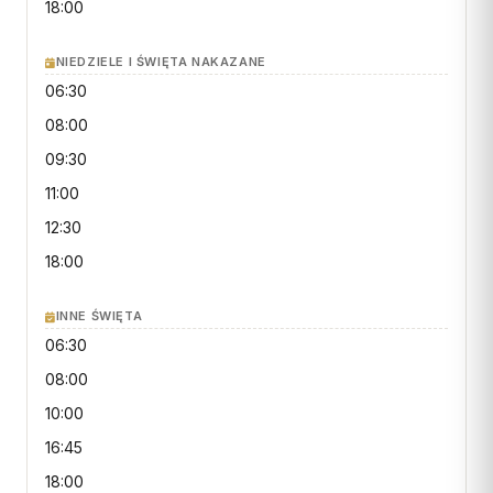
Wspólnota Krwi Chrystusa
18:00
KURIA
Franciszkański Zakon
Świeckich
NIEDZIELE I ŚWIĘTA NAKAZANE
Kuria Diecezjalna
06:30
Skauci Króla
Wydziały
08:00
Bractwo św. Józefa
Sąd Biskupi
09:30
Wydawnictwo
11:00
Konta bankowe
12:30
18:00
CENTRUM MEDIALNE
Biuro
INNE ŚWIĘTA
06:30
Współpraca
08:00
„GŁOS Z TORUNIA"
10:00
Redakcja
16:45
18:00
Archiwum