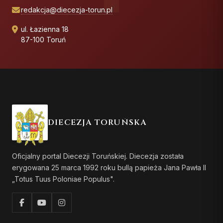
redakcja@diecezja-torun.pl
ul. Łazienna 18
87-100 Toruń
DIECEZJA TORUŃSKA
Oficjalny portal Diecezji Toruńskiej. Diecezja została
erygowana 25 marca 1992 roku bullą papieża Jana Pawła II
„Totus Tuus Poloniae Populus".