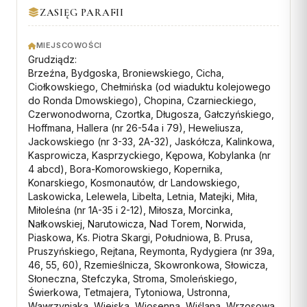
ZASIĘG PARAFII
MIEJSCOWOŚCI
Grudziądz:
Brzeźna, Bydgoska, Broniewskiego, Cicha,
Ciołkowskiego, Chełmińska (od wiaduktu kolejowego
do Ronda Dmowskiego), Chopina, Czarnieckiego,
Czerwonodworna, Czortka, Długosza, Gałczyńskiego,
Hoffmana, Hallera (nr 26-54a i 79), Heweliusza,
Jackowskiego (nr 3-33, 2A-32), Jaskółcza, Kalinkowa,
Kasprowicza, Kasprzyckiego, Kępowa, Kobylanka (nr
4 abcd), Bora-Komorowskiego, Kopernika,
Konarskiego, Kosmonautów, dr Landowskiego,
Laskowicka, Lelewela, Libelta, Letnia, Matejki, Miła,
Miłoleśna (nr 1A-35 i 2-12), Miłosza, Morcinka,
Nałkowskiej, Narutowicza, Nad Torem, Norwida,
Piaskowa, Ks. Piotra Skargi, Południowa, B. Prusa,
Pruszyńskiego, Rejtana, Reymonta, Rydygiera (nr 39a,
46, 55, 60), Rzemieślnicza, Skowronkowa, Słowicza,
Słoneczna, Stefczyka, Stroma, Smoleńskiego,
Świerkowa, Tetmajera, Tytoniowa, Ustronna,
Wawrzyniaka, Wiejska, Wiosenna, Wiślana, Wrzosowa,