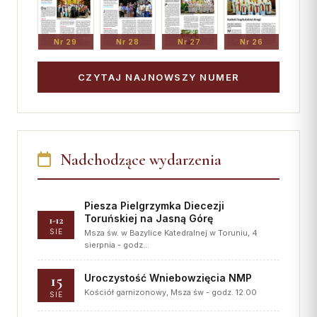
Nr 29
Nr 28
Nr 27
Nr 26
CZYTAJ NAJNOWSZY NUMER
Nadchodzące wydarzenia
Piesza Pielgrzymka Diecezji
Toruńskiej na Jasną Górę
1-12
SIE
Msza św. w Bazylice Katedralnej w Toruniu, 4
sierpnia - godz…
15
Uroczystość Wniebowzięcia NMP
Kościół garnizonowy, Msza św - godz. 12.00
SIE