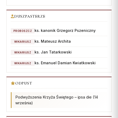
Współpraca
DUSZPASTERZE
KONTAKT
Dane kurii
ks. kanonik Grzegorz Pszeniczny
PROBOSZCZ
Msze święte online
ks. Mateusz Archita
WIKARIUSZ
Kalendarz liturgiczny
ks. Jan Tatarkowski
WIKARIUSZ
ks. Emanuel Damian Kwiatkowski
WIKARIUSZ
ODPUST
Podwyższenia Krzyża Świętego – ipsa die (14
września)