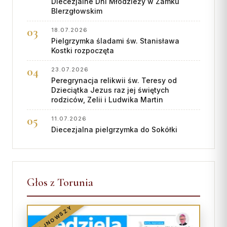
Diecezjalne Dni Młodzieży w Zamku
BIerzgłowskim
18.07.2026
Pielgrzymka śladami św. Stanisława
Kostki rozpoczęta
23.07.2026
Peregrynacja relikwii św. Teresy od
Dzieciątka Jezus raz jej świętych
rodziców, Zelii i Ludwika Martin
11.07.2026
Diecezjalna pielgrzymka do Sokółki
Głos z Torunia
NAJNOWSZY