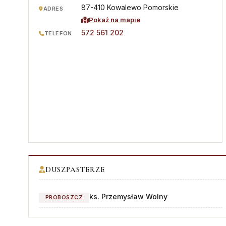
Stali diakoni
Parafie
87-410 Kowalewo Pomorskie
ADRES
Pokaż na mapie
Diakoni stali — lista
Kapłani
572 561 202
TELEFON
Ośrodki rekolekcyjne
Błogosławieni
Słudzy Boży
Muzeum Diecezjalne
Wyższe Sem. Duchowne
Uczelnie i szkoły
Duszp. Młodzieży KOTWICA
DUSZPASTERZE
ks. Przemysław Wolny
PROBOSZCZ