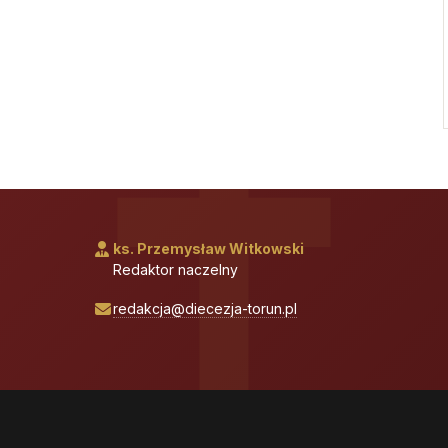
ks. Przemysław Witkowski
Redaktor naczelny
redakcja@diecezja-torun.pl