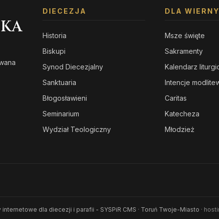
DIECEZJA
DLA WIERN
SKA
Historia
Msze święte
Biskupi
Sakramenty
owana
Synod Diecezjalny
Kalendarz liturg
s
Sanktuaria
Intencje modlit
Błogosławieni
Caritas
Seminarium
Katecheza
Wydział Teologiczny
Młodzież
 internetowe dla diecezji i parafii - SYSPiR CMS
·
Toruń Twoje-Miasto
· host