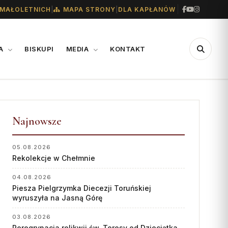
|
|
MAŁOLETNICH
MAPA STRONY
DLA KAPŁANÓW
IA
BISKUPI
MEDIA
KONTAKT
CENTRUM
WSPARCIE
MEDIALNE
Najnowsze
Konta bankowe diecezji
Biuro
Wsparcie Caritas
05.08.2026
Współpraca
Rekolekcje w Chełmnie
Ofiary na seminarium
„GŁOS Z TORUNIA"
1% podatku
04.08.2026
Piesza Pielgrzymka Diecezji Toruńskiej
Redakcja
wyruszyła na Jasną Górę
Archiwum
03.08.2026
Peregrynacja relikwii św. Teresy od Dzieciątka