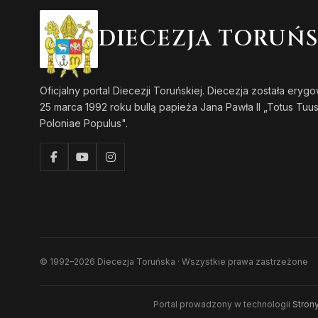
DIECEZJA TORUŃ
Oficjalny portal Diecezji Toruńskiej. Diecezja została eryg
25 marca 1992 roku bullą papieża Jana Pawła II „Totus Tuu
Poloniae Populus".
© 1992–2026 Diecezja Toruńska · Wszystkie prawa zastrzeżone
Portal prowadzony w technologii
Strony