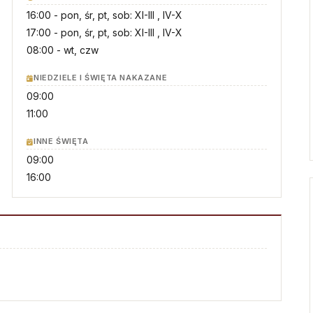
Droga Neokatechumenalna
Sąd Biskupi
16:00
- pon, śr, pt, sob: XI-III , IV-X
Grupy Modlitwy Ojca Pio
17:00
- pon, śr, pt, sob: XI-III , IV-X
Wydawnictwo
08:00
- wt, czw
Żywy Różaniec
Konta bankowe
Wspólnota Krwi Chrystusa
NIEDZIELE I ŚWIĘTA NAKAZANE
09:00
Franciszkański Zakon
Świeckich
11:00
Skauci Króla
INNE ŚWIĘTA
Bractwo św. Józefa
09:00
16:00