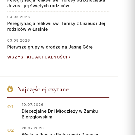
Współpraca
Jezus i jej świętych rodziców
KONTAKT
03.08.2026
Peregrynacja relikwii św. Teresy z Lisieux i Jej
Dane kurii
rodziców w Łasinie
Msze święte online
03.08.2026
Pierwsze grupy w drodze na Jasną Górę
Kalendarz liturgiczny
WSZYSTKIE AKTUALNOŚCI
Najczęściej czytane
10.07.2026
Diecezjalne Dni Młodzieży w Zamku
BIerzgłowskim
28.07.2026
Wyjście Pieszej Pielgrzymki Diecezji