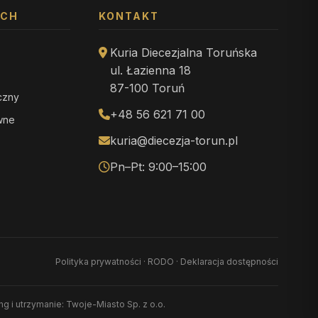
YCH
KONTAKT
Kuria Diecezjalna Toruńska
ul. Łazienna 18
87-100 Toruń
iczny
+48 56 621 71 00
ewne
kuria@diecezja-torun.pl
Pn–Pt: 9:00–15:00
Polityka prywatności
·
RODO
·
Deklaracja dostępności
ing i utrzymanie: Twoje-Miasto Sp. z o.o.