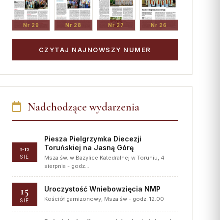
Nr 29
Nr 28
Nr 27
Nr 26
CZYTAJ NAJNOWSZY NUMER
Nadchodzące wydarzenia
Piesza Pielgrzymka Diecezji
Toruńskiej na Jasną Górę
1-12
SIE
Msza św. w Bazylice Katedralnej w Toruniu, 4
sierpnia - godz…
15
Uroczystość Wniebowzięcia NMP
Kościół garnizonowy, Msza św - godz. 12.00
SIE