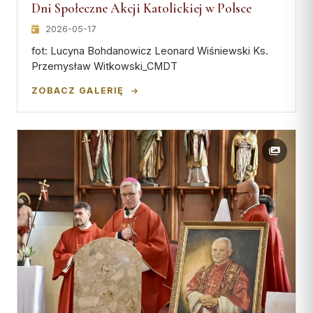
Wspólnota Krwi Chrystusa
Dni Społeczne Akcji Katolickiej w Polsce
KURIA
Franciszkański Zakon
2026-05-17
Świeckich
Kuria Diecezjalna
fot: Lucyna Bohdanowicz Leonard Wiśniewski Ks.
Skauci Króla
Wydziały
Przemysław Witkowski_CMDT
Bractwo św. Józefa
Sąd Biskupi
ZOBACZ GALERIĘ
Wydawnictwo
Konta bankowe
CENTRUM MEDIALNE
Biuro
Współpraca
„GŁOS Z TORUNIA"
Redakcja
Archiwum