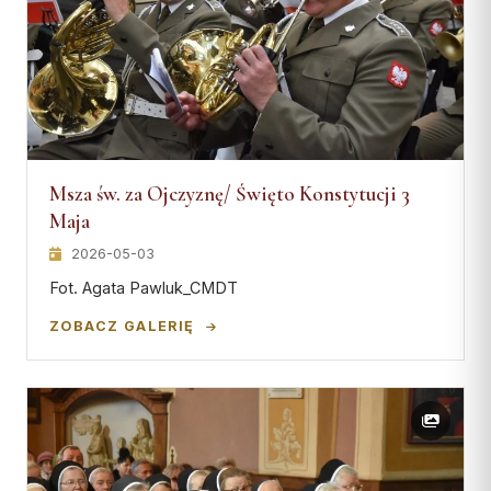
Msza św. za Ojczyznę/ Święto Konstytucji 3
Maja
2026-05-03
Fot. Agata Pawluk_CMDT
ZOBACZ GALERIĘ