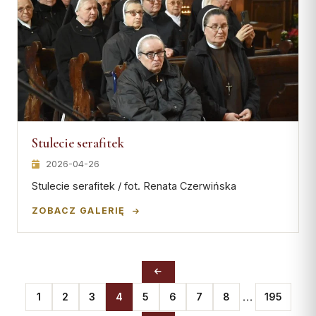
Stulecie serafitek
2026-04-26
Stulecie serafitek / fot. Renata Czerwińska
ZOBACZ GALERIĘ
…
1
2
3
4
5
6
7
8
195