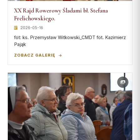
Współpraca
XX Rajd Rowerowy Śladami bł. Stefana
Frelichowskiego.
KONTAKT
2026-05-16
Dane kurii
fot: ks. Przemysław Witkowski_CMDT fot. Kazimierz
Pająk
Msze święte online
ZOBACZ GALERIĘ
Kalendarz liturgiczny