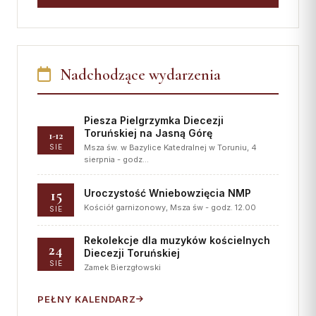
Nadchodzące wydarzenia
Piesza Pielgrzymka Diecezji
Toruńskiej na Jasną Górę
1-12
SIE
Msza św. w Bazylice Katedralnej w Toruniu, 4
sierpnia - godz…
15
Uroczystość Wniebowzięcia NMP
Kościół garnizonowy, Msza św - godz. 12.00
SIE
Rekolekcje dla muzyków kościelnych
24
Diecezji Toruńskiej
SIE
Zamek Bierzgłowski
PEŁNY KALENDARZ