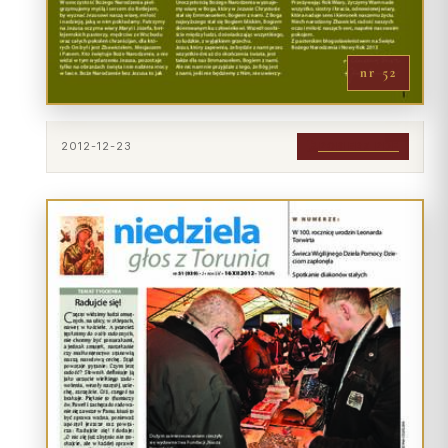
Wspólnota Krwi Chrystusa
KURIA
Franciszkański Zakon
Świeckich
Kuria Diecezjalna
nr 52
Skauci Króla
Wydziały
Bractwo św. Józefa
Sąd Biskupi
2012-12-23
POBIERZ PDF
Wydawnictwo
Konta bankowe
CENTRUM MEDIALNE
Biuro
Współpraca
„GŁOS Z TORUNIA"
Redakcja
Archiwum