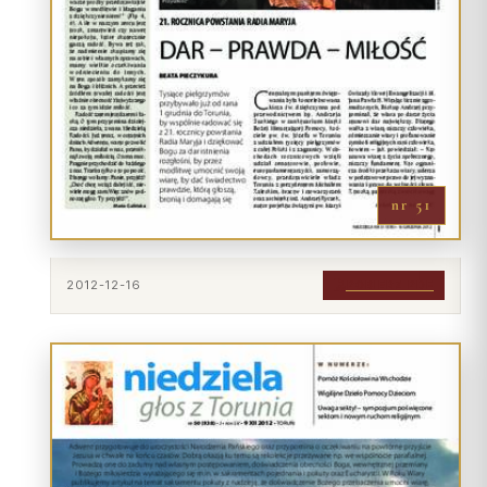
Współpraca
KONTAKT
Dane kurii
Msze święte online
Kalendarz liturgiczny
nr 51
2012-12-16
POBIERZ PDF