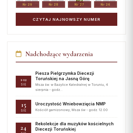
Nr 29
Nr 28
Nr 27
Nr 26
CZYTAJ NAJNOWSZY NUMER
Nadchodzące wydarzenia
Piesza Pielgrzymka Diecezji
Toruńskiej na Jasną Górę
1-12
SIE
Msza św. w Bazylice Katedralnej w Toruniu, 4
sierpnia - godz…
15
Uroczystość Wniebowzięcia NMP
Kościół garnizonowy, Msza św - godz. 12.00
SIE
Rekolekcje dla muzyków kościelnych
24
Diecezji Toruńskiej