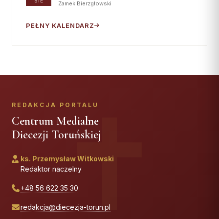
SIE
Zamek Bierzgłowski
PEŁNY KALENDARZ
REDAKCJA PORTALU
Centrum Medialne
Diecezji Toruńskiej
ks. Przemysław Witkowski
Redaktor naczelny
+48 56 622 35 30
redakcja@diecezja-torun.pl