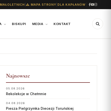
|
|
MAŁOLETNICH
MAPA STRONY
DLA KAPŁANÓW
IA
BISKUPI
MEDIA
KONTAKT
CENTRUM
WSPARCIE
MEDIALNE
Konta bankowe diecezji
Biuro
Wsparcie Caritas
Współpraca
Najnowsze
Ofiary na seminarium
„GŁOS Z TORUNIA"
1% podatku
05.08.2026
Rekolekcje w Chełmnie
Redakcja
Archiwum
04.08.2026
Piesza Pielgrzymka Diecezji Toruńskiej