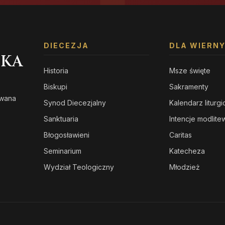
DIECEZJA
DLA WIERN
SKA
Historia
Msze święte
Biskupi
Sakramenty
owana
Synod Diecezjalny
Kalendarz liturg
s
Sanktuaria
Intencje modlit
Błogosławieni
Caritas
Seminarium
Katecheza
Wydział Teologiczny
Młodzież