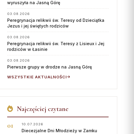
Współpraca
wyruszyła na Jasną Górę
KONTAKT
03.08.2026
Peregrynacja relikwii św. Teresy od Dzieciątka
Jezus i jej świętych rodziców
Dane kurii
Msze święte online
03.08.2026
Peregrynacja relikwii św. Teresy z Lisieux i Jej
Kalendarz liturgiczny
rodziców w Łasinie
03.08.2026
Pierwsze grupy w drodze na Jasną Górę
WSZYSTKIE AKTUALNOŚCI
Najczęściej czytane
10.07.2026
Diecezjalne Dni Młodzieży w Zamku