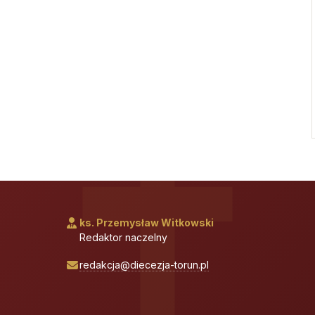
ks. Przemysław Witkowski
Redaktor naczelny
redakcja@diecezja-torun.pl