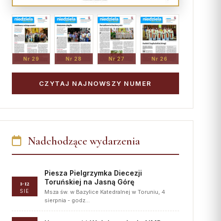
Nr 29
Nr 28
Nr 27
Nr 26
CZYTAJ NAJNOWSZY NUMER
Nadchodzące wydarzenia
Piesza Pielgrzymka Diecezji
Toruńskiej na Jasną Górę
1-12
SIE
Msza św. w Bazylice Katedralnej w Toruniu, 4
sierpnia - godz…