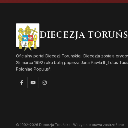
DIECEZJA TORUŃ
Oficjalny portal Diecezji Toruńskiej. Diecezja została eryg
25 marca 1992 roku bullą papieża Jana Pawła II „Totus Tuu
Poloniae Populus".
© 1992–2026 Diecezja Toruńska · Wszystkie prawa zastrzeżone