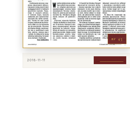
nr 45
2018-11-11
POBIERZ PDF