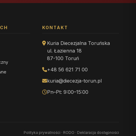
YCH
KONTAKT
Kuria Diecezjalna Toruńska
ul. Łazienna 18
87-100 Toruń
iczny
+48 56 621 71 00
ewne
kuria@diecezja-torun.pl
Pn–Pt: 9:00–15:00
Polityka prywatności
·
RODO
·
Deklaracja dostępności