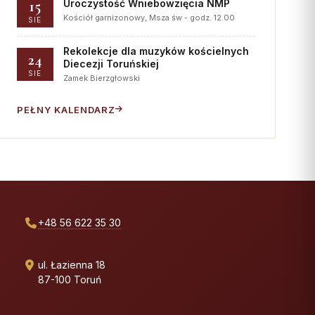
15
Uroczystość Wniebowzięcia NMP
Kościół garnizonowy, Msza św - godz. 12.00
SIE
Rekolekcje dla muzyków kościelnych
24
Diecezji Toruńskiej
SIE
Zamek Bierzgłowski
PEŁNY KALENDARZ
+48 56 622 35 30
ul. Łazienna 18
87-100 Toruń