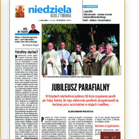
Droga Neokatechumenalna
Sąd Biskupi
Grupy Modlitwy Ojca Pio
Wydawnictwo
Żywy Różaniec
Konta bankowe
Wspólnota Krwi Chrystusa
Franciszkański Zakon
Świeckich
Skauci Króla
Bractwo św. Józefa
nr 46