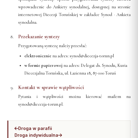
wprowadzenie do Ankiety synodalnej, dostępnej na stronie
internetowej Diecezji Toruńskiej w zakładce
Synod · Ankieta
synodalna
.
Przekazanie syntezy
Przygotowaną syntezę należy przesłać:
elektronicznie
na adres:
synod@diecezja-torun.pl
w formie papierowej
na adres: Delegat ds. Synodu, Kuria
Diecezjalna Toruńska, ul. Łazienna 18, 87-100 Toruń
Kontakt w sprawie wątpliwości
Pytania i wątpliwości można kierować mailem na
synod@diecezja-torun.pl
.
Droga w parafii
Droga indywidualna