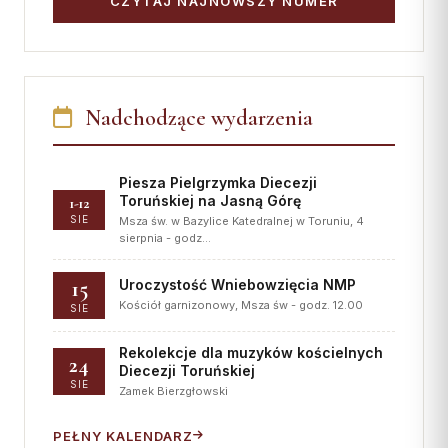
CZYTAJ NAJNOWSZY NUMER
Nadchodzące wydarzenia
Piesza Pielgrzymka Diecezji
Toruńskiej na Jasną Górę
1-12
SIE
Msza św. w Bazylice Katedralnej w Toruniu, 4
sierpnia - godz…
15
Uroczystość Wniebowzięcia NMP
Kościół garnizonowy, Msza św - godz. 12.00
SIE
Rekolekcje dla muzyków kościelnych
24
Diecezji Toruńskiej
SIE
Zamek Bierzgłowski
PEŁNY KALENDARZ