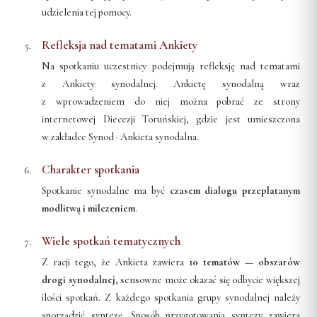
udzielenia tej pomocy.
Współpraca
Refleksja nad tematami Ankiety
KONTAKT
Na spotkaniu uczestnicy podejmują refleksję nad tematami
Dane kurii
z Ankiety synodalnej. Ankietę synodalną wraz
z wprowadzeniem do niej można pobrać ze strony
Msze święte online
internetowej Diecezji Toruńskiej, gdzie jest umieszczona
Kalendarz liturgiczny
w zakładce
Synod · Ankieta synodalna
.
Charakter spotkania
Spotkanie synodalne ma być
czasem dialogu przeplatanym
modlitwą i milczeniem
.
Wiele spotkań tematycznych
Z racji tego, że Ankieta zawiera
10 tematów — obszarów
drogi synodalnej
, sensowne może okazać się odbycie większej
ilości spotkań. Z każdego spotkania grupy synodalnej należy
sporządzić syntezę. Sposób przygotowania syntezy zawiera