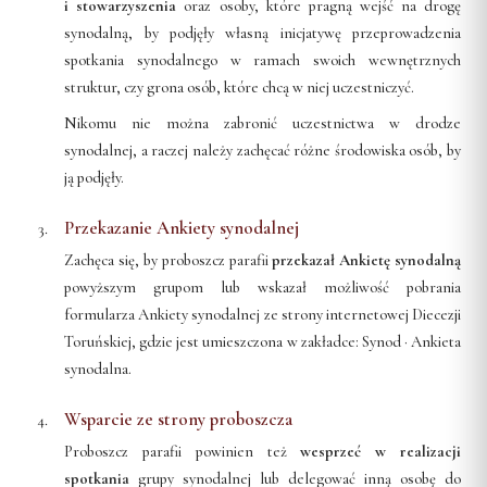
Wspólnota Krwi Chrystusa
i stowarzyszenia
oraz osoby, które pragną wejść na drogę
KURIA
synodalną, by podjęły własną inicjatywę przeprowadzenia
Franciszkański Zakon
Świeckich
spotkania synodalnego w ramach swoich wewnętrznych
Kuria Diecezjalna
struktur, czy grona osób, które chcą w niej uczestniczyć.
Skauci Króla
Wydziały
Nikomu nie można zabronić uczestnictwa w drodze
Bractwo św. Józefa
Sąd Biskupi
synodalnej, a raczej należy zachęcać różne środowiska osób, by
Wydawnictwo
ją podjęły.
Konta bankowe
Przekazanie Ankiety synodalnej
CENTRUM MEDIALNE
Zachęca się, by proboszcz parafii
przekazał Ankietę synodalną
powyższym grupom lub wskazał możliwość pobrania
Biuro
formularza Ankiety synodalnej ze strony internetowej Diecezji
Toruńskiej, gdzie jest umieszczona w zakładce:
Synod · Ankieta
Współpraca
synodalna
.
„GŁOS Z TORUNIA"
Wsparcie ze strony proboszcza
Redakcja
Proboszcz parafii powinien też
wesprzeć w realizacji
Archiwum
spotkania
grupy synodalnej lub delegować inną osobę do