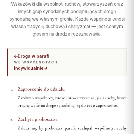
SĄD I WYDAWNICTWO
INSTYTUCJE
Wskazówki dla wspólnot, ruchów, stowarzyszeń oraz
Diakoni stali — lista
Centrum Medialne
Parafie
Adoracja Najświętszego
innych grup synodalnych podejmujących drogę
Diecezji Toruńskiej
Ośrodki rekolekcyjne
Sąd Biskupi
Sakramentu
Caritas Diecezji Toruńskiej
Kapłani
synodalną we własnym gronie. Każda wspólnota wnosi
ul. Łazienna 18, 87-100
Wydawnictwo Diecezji
własną tradycję duchową i charyzmat — jest cennym
Archiwum Diecezjalne
Błogosławieni
RUCHY I
DZIEŁA
Toruń
STOWARZYSZENIA
głosem na drodze rozeznawania.
Biblioteka Diecezjalna
Słudzy Boży
tel.: +48 56 622 35 30
Duszp. Młodzieży KOTWICA
Muzeum Diecezjalne
Struktura
Muzeum Diecezjalne
Fundacja Dzieło Nowego
redakcja@diecezja-torun.pl
Tysiąclecia
Akcja Katolicka
Droga w parafii
Wyższe Sem. Duchowne
WSPARCIE
WE WSPÓLNOTACH
Instytucje diecezjalne
KSM
Uczelnie i szkoły
Indywidualnie
Konta bankowe diecezji
Redakcje pism i
Ruch Światło-Życie
Duszp. Młodzieży KOTWICA
wydawnictw
Wsparcie Caritas
Odnowa w Duchu Świętym
Zaproszenie do udziału
BISKUPI I KURIA
RUCHY I
Ofiary na seminarium
Domowy Kościół
STOWARZYSZENIA
Zarówno wspólnoty, ruchy i stowarzyszenia, jak i osoby, które
1% podatku
Bp Arkadiusz Okroj
Droga Neokatechumenalna
pragną wejść na drogę synodalną,
są do tego zaproszone
.
Struktura
Bp pom. Józef Szamocki
Grupy Modlitwy Ojca Pio
Zachęta proboszcza
Duszp. Młodzieży KOTWICA
Bp sen. Andrzej Suski
Żywy Różaniec
Zaleca się, by proboszcz parafii
zachęcił wspólnoty, ruchy