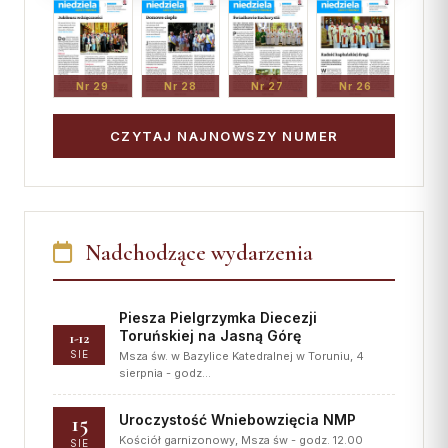
Nr 29
Nr 28
Nr 27
Nr 26
CZYTAJ NAJNOWSZY NUMER
Nadchodzące wydarzenia
Piesza Pielgrzymka Diecezji
Toruńskiej na Jasną Górę
1-12
SIE
Msza św. w Bazylice Katedralnej w Toruniu, 4
sierpnia - godz…
15
Uroczystość Wniebowzięcia NMP
Kościół garnizonowy, Msza św - godz. 12.00
SIE