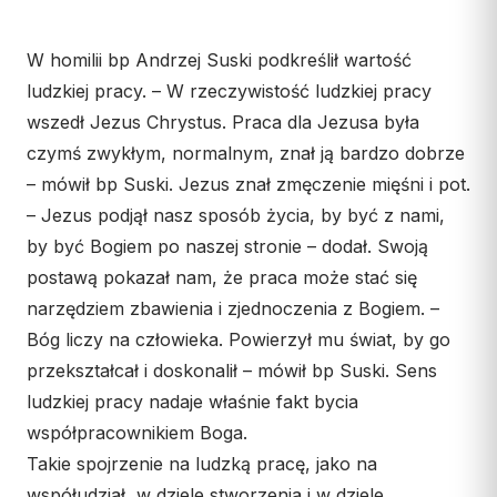
Wspólnota Krwi Chrystusa
KURIA
Franciszkański Zakon
Świeckich
W homilii bp Andrzej Suski podkreślił wartość
Kuria Diecezjalna
ludzkiej pracy. – W rzeczywistość ludzkiej pracy
Skauci Króla
Wydziały
wszedł Jezus Chrystus. Praca dla Jezusa była
Bractwo św. Józefa
Sąd Biskupi
czymś zwykłym, normalnym, znał ją bardzo dobrze
Wydawnictwo
– mówił bp Suski. Jezus znał zmęczenie mięśni i pot.
Konta bankowe
– Jezus podjął nasz sposób życia, by być z nami,
by być Bogiem po naszej stronie – dodał. Swoją
CENTRUM MEDIALNE
postawą pokazał nam, że praca może stać się
narzędziem zbawienia i zjednoczenia z Bogiem. –
Biuro
Bóg liczy na człowieka. Powierzył mu świat, by go
Współpraca
przekształcał i doskonalił – mówił bp Suski. Sens
ludzkiej pracy nadaje właśnie fakt bycia
„GŁOS Z TORUNIA"
współpracownikiem Boga.
Redakcja
Takie spojrzenie na ludzką pracę, jako na
Archiwum
współudział w dziele stworzenia i w dziele