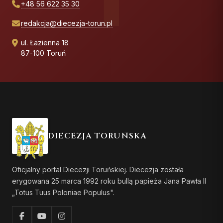
+48 56 622 35 30
redakcja@diecezja-torun.pl
ul. Łazienna 18
87-100 Toruń
DIECEZJA TORUŃSKA
Oficjalny portal Diecezji Toruńskiej. Diecezja została
erygowana 25 marca 1992 roku bullą papieża Jana Pawła II
„Totus Tuus Poloniae Populus".