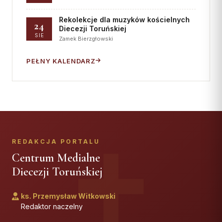
Rekolekcje dla muzyków kościelnych
24
Diecezji Toruńskiej
SIE
Zamek Bierzgłowski
PEŁNY KALENDARZ
REDAKCJA PORTALU
Centrum Medialne
Diecezji Toruńskiej
ks. Przemysław Witkowski
Redaktor naczelny