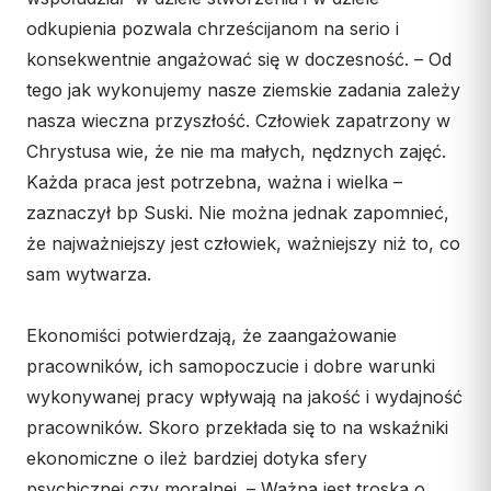
Współpraca
odkupienia pozwala chrześcijanom na serio i
konsekwentnie angażować się w doczesność. – Od
KONTAKT
tego jak wykonujemy nasze ziemskie zadania zależy
nasza wieczna przyszłość. Człowiek zapatrzony w
Dane kurii
Chrystusa wie, że nie ma małych, nędznych zajęć.
Msze święte online
Każda praca jest potrzebna, ważna i wielka –
Kalendarz liturgiczny
zaznaczył bp Suski. Nie można jednak zapomnieć,
że najważniejszy jest człowiek, ważniejszy niż to, co
sam wytwarza.
Ekonomiści potwierdzają, że zaangażowanie
pracowników, ich samopoczucie i dobre warunki
wykonywanej pracy wpływają na jakość i wydajność
pracowników. Skoro przekłada się to na wskaźniki
ekonomiczne o ileż bardziej dotyka sfery
psychicznej czy moralnej. – Ważna jest troska o