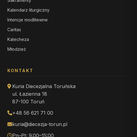
Sakramenty
Kalendarz liturgiczny
Intencje modlitewne
Caritas
Katecheza
Młodzież
KONTAKT
Kuria Diecezjalna Toruńska
ul. Łazienna 18
87-100 Toruń
+48 56 621 71 00
kuria@diecezja-torun.pl
Pn–Pt: 9:00–15:00