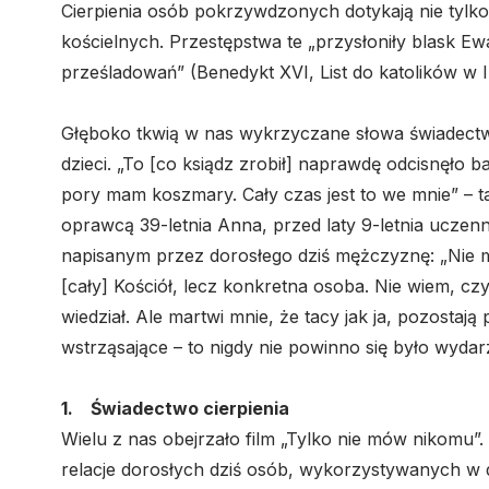
Cierpienia osób pokrzywdzonych dotykają nie tylko
kościelnych. Przestępstwa te „przysłoniły blask Ewa
prześladowań” (Benedykt XVI, List do katolików w Ir
Głęboko tkwią w nas wykrzyczane słowa świadectw
dzieci. „To [co ksiądz zrobił] naprawdę odcisnęło 
pory mam koszmary. Cały czas jest to we mnie” – ta
oprawcą 39-letnia Anna, przed laty 9-letnia uczenn
napisanym przez dorosłego dziś mężczyznę: „Nie m
[cały] Kościół, lecz konkretna osoba. Nie wiem, c
wiedział. Ale martwi mnie, że tacy jak ja, pozostaj
wstrząsające – to nigdy nie powinno się było wydar
1. Świadectwo cierpienia
Wielu z nas obejrzało film „Tylko nie mów nikomu”
relacje dorosłych dziś osób, wykorzystywanych w 