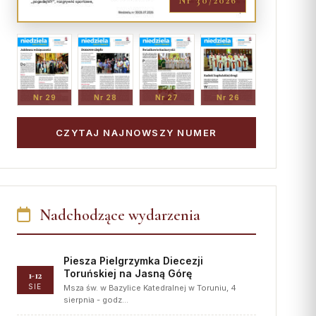
Nr 30/2026
Nr 29
Nr 28
Nr 27
Nr 26
CZYTAJ NAJNOWSZY NUMER
Nadchodzące wydarzenia
Piesza Pielgrzymka Diecezji
Toruńskiej na Jasną Górę
1-12
SIE
Msza św. w Bazylice Katedralnej w Toruniu, 4
sierpnia - godz…