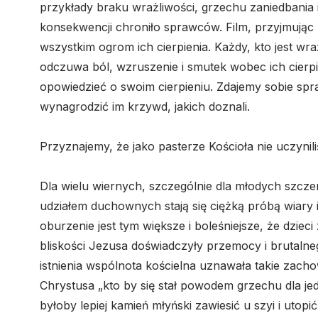
przykłady braku wrażliwości, grzechu zaniedbani
konsekwencji chroniło sprawców. Film, przyjmują
wszystkim ogrom ich cierpienia. Każdy, kto jest w
odczuwa ból, wzruszenie i smutek wobec ich cierpi
opowiedzieć o swoim cierpieniu. Zdajemy sobie spra
wynagrodzić im krzywd, jakich doznali.
Przyznajemy, że jako pasterze Kościoła nie uczyni
Dla wielu wiernych, szczególnie dla młodych szcz
udziałem duchownych stają się ciężką próbą wiary
oburzenie jest tym większe i boleśniejsze, że dzieci
bliskości Jezusa doświadczyły przemocy i brutaln
istnienia wspólnota kościelna uznawała takie zach
Chrystusa „kto by się stał powodem grzechu dla je
byłoby lepiej kamień młyński zawiesić u szyi i utop