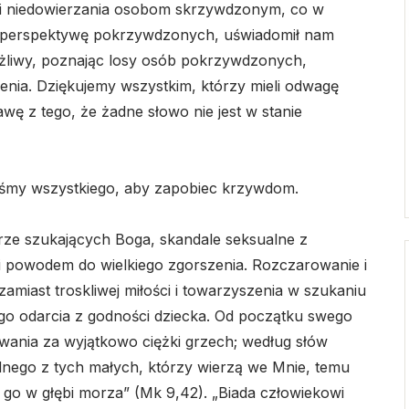
a i niedowierzania osobom skrzywdzonym, co w
c perspektywę pokrzywdzonych, uświadomił nam
rażliwy, poznając losy osób pokrzywdzonych,
enia. Dziękujemy wszystkim, którzy mieli odwagę
wę z tego, że żadne słowo nie jest w stanie
liśmy wszystkiego, aby zapobiec krzywdom.
erze szukających Boga, skandale seksualne z
 i powodem do wielkiego zgorszenia. Rozczarowanie i
 zamiast troskliwej miłości i towarzyszenia w szukaniu
ego odarcia z godności dziecka. Od początku swego
owania za wyjątkowo ciężki grzech; według słów
dnego z tych małych, którzy wierzą we Mnie, temu
ić go w głębi morza” (Mk 9,42). „Biada człowiekowi