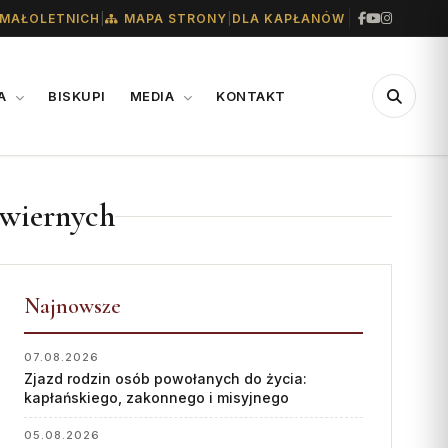
|
|
MAŁOLETNICH
MAPA STRONY
DLA KAPŁANÓW
IA
BISKUPI
MEDIA
KONTAKT
CENTRUM
WSPARCIE
iernych
MEDIALNE
Konta bankowe diecezji
Biuro
Wsparcie Caritas
Współpraca
Najnowsze
Ofiary na seminarium
„GŁOS Z TORUNIA"
1% podatku
07.08.2026
Zjazd rodzin osób powołanych do życia:
Redakcja
kapłańskiego, zakonnego i misyjnego
Archiwum
05.08.2026