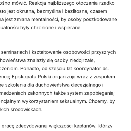
ośno mówić. Reakcja najbliższego otoczenia rzadko
ęsto jest okrutna, bezmyślna i bezlitosna, czasem
a jest zmiana mentalności, by osoby poszkodowane
sualności były chronione i wspierane.
eminariach i kształtowanie osobowości przyszłych
owieństwa znalazły się osoby niedojrzałe,
zeniom. Ponadto, od sześciu lat koordynator ds.
encję Episkopatu Polski organizuje wraz z zespołem
 szkolenia dla duchowieństwa diecezjalnego i
madzeniach zakonnych także system zapobiegania;
tencjalnym wykorzystaniem seksualnym. Chcemy, by
tkich środowiskach.
 pracę zdecydowanej większości kapłanów, którzy