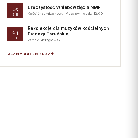
15
Uroczystość Wniebowzięcia NMP
Kościół garnizonowy, Msza św - godz. 12.00
SIE
Rekolekcje dla muzyków kościelnych
24
Diecezji Toruńskiej
SIE
Zamek Bierzgłowski
PEŁNY KALENDARZ