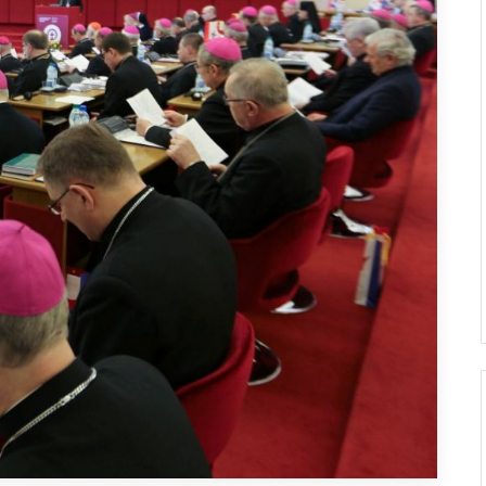
Droga Neokatechumenalna
Sąd Biskupi
Grupy Modlitwy Ojca Pio
Wydawnictwo
Żywy Różaniec
Konta bankowe
Wspólnota Krwi Chrystusa
Franciszkański Zakon
Świeckich
Skauci Króla
Bractwo św. Józefa