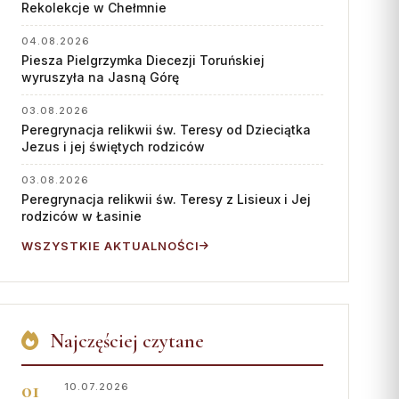
Współpraca
Rekolekcje w Chełmnie
KONTAKT
04.08.2026
Piesza Pielgrzymka Diecezji Toruńskiej
wyruszyła na Jasną Górę
Dane kurii
Msze święte online
03.08.2026
Peregrynacja relikwii św. Teresy od Dzieciątka
Kalendarz liturgiczny
Jezus i jej świętych rodziców
03.08.2026
Peregrynacja relikwii św. Teresy z Lisieux i Jej
rodziców w Łasinie
WSZYSTKIE AKTUALNOŚCI
Najczęściej czytane
10.07.2026