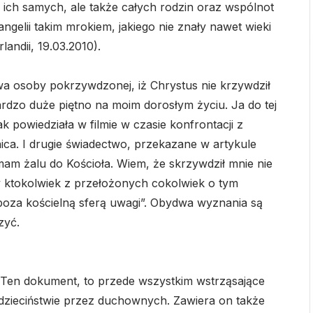
 ich samych, ale także całych rodzin oraz wspólnot
ngelii takim mrokiem, jakiego nie znały nawet wieki
landii, 19.03.2010).
a osoby pokrzywdzonej, iż Chrystus nie krzywdził
bardzo duże piętno na moim dorosłym życiu. Ja do tej
k powiedziała w filmie w czasie konfrontacji z
ica. I drugie świadectwo, przekazane w artykule
am żalu do Kościoła. Wiem, że skrzywdził mnie nie
zy ktokolwiek z przełożonych cokolwiek o tym
ą poza kościelną sferą uwagi”. Obydwa wyznania są
zyć.
. Ten dokument, to przede wszystkim wstrząsające
dzieciństwie przez duchownych. Zawiera on także