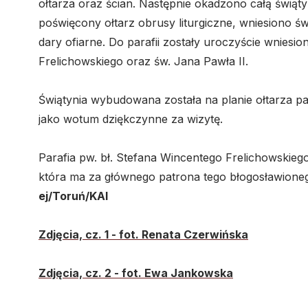
ołtarza oraz ścian. Następnie okadzono całą świąty
poświęcony ołtarz obrusy liturgiczne, wniesiono św
dary ofiarne. Do parafii zostały uroczyście wniesio
Frelichowskiego oraz św. Jana Pawła II.
Świątynia wybudowana została na planie ołtarza papi
jako wotum dziękczynne za wizytę.
Parafia pw. bł. Stefana Wincentego Frelichowskiego 
która ma za głównego patrona tego błogosławioneg
ej/Toruń/KAI
Zdjęcia, cz. 1 - fot. Renata Czerwińska
Zdjęcia, cz. 2 - fot. Ewa Jankowska