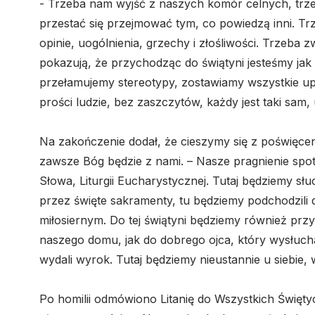
- Trzeba nam wyjść z naszych komór celnych, trz
przestać się przejmować tym, co powiedzą inni. Tr
opinie, uogólnienia, grzechy i złośliwości. Trzeb
pokazują, że przychodząc do świątyni jesteśmy ja
przełamujemy stereotypy, zostawiamy wszystkie upr
prości ludzie, bez zaszczytów, każdy jest taki sam
Na zakończenie dodał, że cieszymy się z poświęceni
zawsze Bóg będzie z nami. – Nasze pragnienie spot
Słowa, Liturgii Eucharystycznej. Tutaj będziemy sł
przez święte sakramenty, tu będziemy podchodzili
miłosiernym. Do tej świątyni będziemy również przy
naszego domu, jak do dobrego ojca, który wysłucha,
wydali wyrok. Tutaj będziemy nieustannie u siebie,
Po homilii odmówiono Litanię do Wszystkich Święt