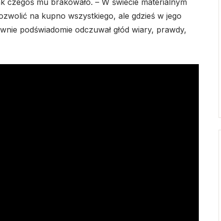
ak czegoś mu brakowało. – W świecie materialnym
zwolić na kupno wszystkiego, ale gdzieś w jego
Pewnie podświadomie odczuwał głód wiary, prawdy,