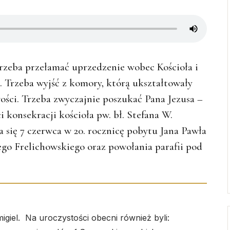
trzeba przełamać uprzedzenie wobec Kościoła i
. Trzeba wyjść z komory, którą ukształtowały
wości. Trzeba zwyczajnie poszukać Pana Jezusa –
 konsekracji kościoła pw. bł. Stefana W.
 się 7 czerwca w 20. rocznicę pobytu Jana Pawła
tego Frelichowskiego oraz powołania parafii pod
giel. Na uroczystości obecni również byli: