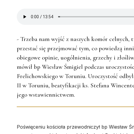
- Trzeba nam wyjść z naszych komór celnych, 
przestać się przejmować tym, co powiedzą inni
obiegowe opinie, uogólnienia, grzechy i złośli
mówił bp Wiesław Śmigiel podczas uroczystości
Frelichowskiego w Toruniu. Uroczystość odbyła
II w Toruniu, beatyfikacji ks. Stefana Wincen
jego wstawiennictwem.
Poświęceniu kościoła przewodniczył bp Wiesław Śmi