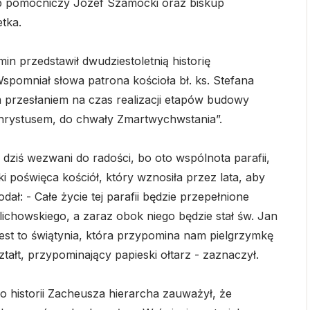
up pomocniczy Józef Szamocki oraz biskup
tka.
 przedstawił dwudziestoletnią historię
Wspomniał słowa patrona kościoła bł. ks. Stefana
 przesłaniem na czas realizacji etapów budowy
 Chrystusem, do chwały Zmartwychwstania”.
 dziś wezwani do radości, bo oto wspólnota parafii,
ki poświęca kościół, który wznosiła przez lata, aby
ał: - Całe życie tej parafii będzie przepełnione
lichowskiego, a zaraz obok niego będzie stał św. Jan
Jest to świątynia, która przypomina nam pielgrzymkę
ztałt, przypominający papieski ołtarz - zaznaczył.
 historii Zacheusza hierarcha zauważył, że