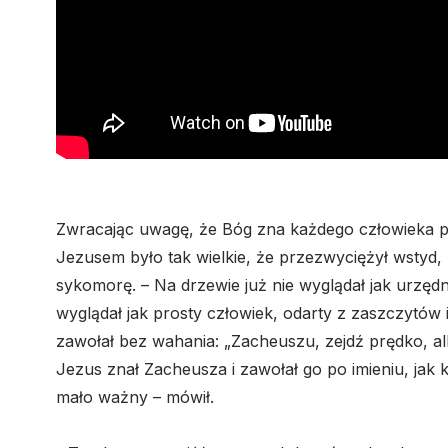
Zwracając uwagę, że Bóg zna każdego człowieka po 
Jezusem było tak wielkie, że przezwyciężył wstyd, l
sykomorę. – Na drzewie już nie wyglądał jak urzędni
wyglądał jak prosty człowiek, odarty z zaszczytów 
zawołał bez wahania: „Zacheuszu, zejdź prędko, a
Jezus znał Zacheusza i zawołał go po imieniu, jak 
mało ważny – mówił.