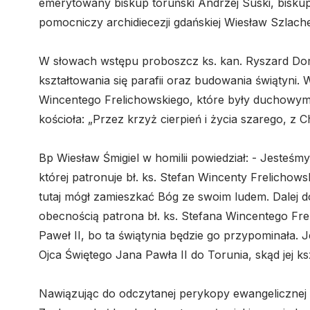
emerytowany biskup toruński Andrzej Suski, bisk
pomocniczy archidiecezji gdańskiej Wiesław Szlache
W słowach wstępu proboszcz ks. kan. Ryszard Domin
kształtowania się parafii oraz budowania świątyni. 
Wincentego Frelichowskiego, które były duchowym
kościoła: „Przez krzyż cierpień i życia szarego, z
Bp Wiesław Śmigiel w homilii powiedział: - Jesteśmy
której patronuje bł. ks. Stefan Wincenty Frelichows
tutaj mógł zamieszkać Bóg ze swoim ludem. Dalej dod
obecnością patrona bł. ks. Stefana Wincentego Fre
Paweł II, bo ta świątynia będzie go przypominała. 
Ojca Świętego Jana Pawła II do Torunia, skąd jej ks
Nawiązując do odczytanej perykopy ewangelicznej o