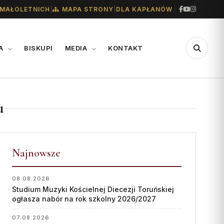
|
|
MAŁOLETNICH
MAPA STRONY
DLA KAPŁANÓW
IA
BISKUPI
MEDIA
KONTAKT
CENTRUM
WSPARCIE
u
MEDIALNE
Konta bankowe diecezji
Biuro
Wsparcie Caritas
Współpraca
Najnowsze
Ofiary na seminarium
„GŁOS Z TORUNIA"
1% podatku
08.08.2026
Studium Muzyki Kościelnej Diecezji Toruńskiej
Redakcja
ogłasza nabór na rok szkolny 2026/2027
Archiwum
07.08.2026