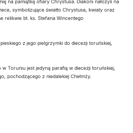
nię na pamiątkę ofiary Chrystusa. Diakoni nałożyli na
iece, symbolizujące światło Chrystusa, kwiaty oraz
ne relikwie bł. ks. Stefana Wincentego
eskiego z jego pielgrzymki do diecezji toruńskiej,
w Toruniu jest jedyną parafią w diecezji toruńskiej,
o, pochodzącego z niedalekiej Chełmży.