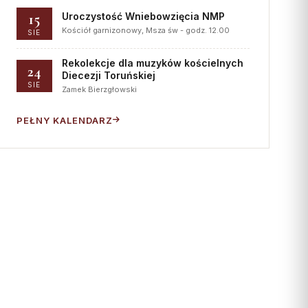
15
Uroczystość Wniebowzięcia NMP
Kościół garnizonowy, Msza św - godz. 12.00
SIE
Rekolekcje dla muzyków kościelnych
24
Diecezji Toruńskiej
SIE
Zamek Bierzgłowski
PEŁNY KALENDARZ