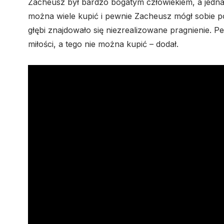
Zacheusz był bardzo bogatym człowiekiem, a jedn
można wiele kupić i pewnie Zacheusz mógł sobie po
głębi znajdowało się niezrealizowane pragnienie. 
miłości, a tego nie można kupić – dodał.