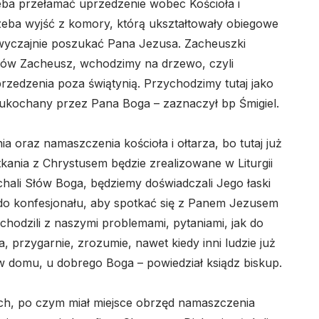
eba przełamać uprzedzenie wobec Kościoła i
zeba wyjść z komory, którą ukształtowały obiegowe
a zwyczajnie poszukać Pana Jezusa. Zacheuszki
k ów Zacheusz, wchodzimy na drzewo, czyli
zedzenia poza świątynią. Przychodzimy tutaj jako
, ukochany przez Pana Boga – zaznaczył bp Śmigiel.
a oraz namaszczenia kościoła i ołtarza, bo tutaj już
kania z Chrystusem będzie zrealizowane w Liturgii
uchali Słów Boga, będziemy doświadczali Jego łaski
 do konfesjonału, aby spotkać się z Panem Jezusem
chodzili z naszymi problemami, pytaniami, jak do
 przygarnie, zrozumie, nawet kiedy inni ludzie już
 w domu, u dobrego Boga – powiedział ksiądz biskup.
ych, po czym miał miejsce obrzęd namaszczenia