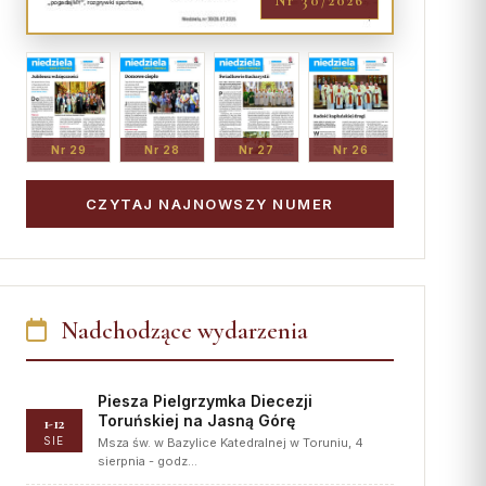
Nr 30/2026
Nr 29
Nr 28
Nr 27
Nr 26
CZYTAJ NAJNOWSZY NUMER
Nadchodzące wydarzenia
Piesza Pielgrzymka Diecezji
Toruńskiej na Jasną Górę
1-12
SIE
Msza św. w Bazylice Katedralnej w Toruniu, 4
sierpnia - godz…