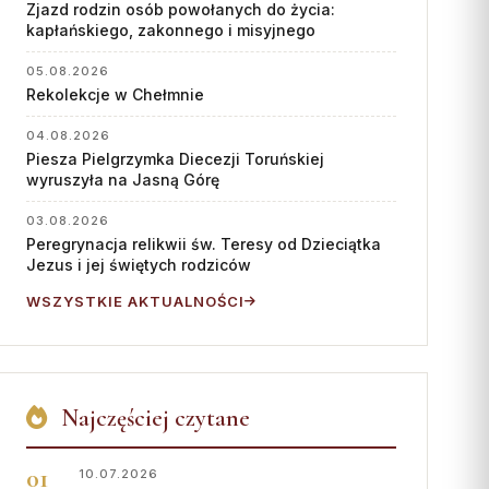
Współpraca
Zjazd rodzin osób powołanych do życia:
kapłańskiego, zakonnego i misyjnego
KONTAKT
05.08.2026
Rekolekcje w Chełmnie
Dane kurii
Msze święte online
04.08.2026
Piesza Pielgrzymka Diecezji Toruńskiej
Kalendarz liturgiczny
wyruszyła na Jasną Górę
03.08.2026
Peregrynacja relikwii św. Teresy od Dzieciątka
Jezus i jej świętych rodziców
WSZYSTKIE AKTUALNOŚCI
Najczęściej czytane
10.07.2026