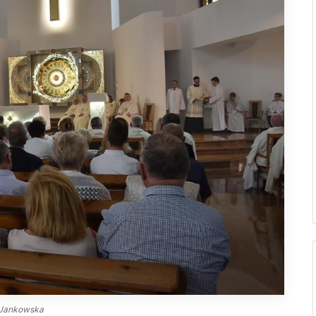
Droga Neokatechumenalna
Sąd Biskupi
Grupy Modlitwy Ojca Pio
Wydawnictwo
Żywy Różaniec
Konta bankowe
Wspólnota Krwi Chrystusa
Franciszkański Zakon
Świeckich
Skauci Króla
Bractwo św. Józefa
 Jankowska