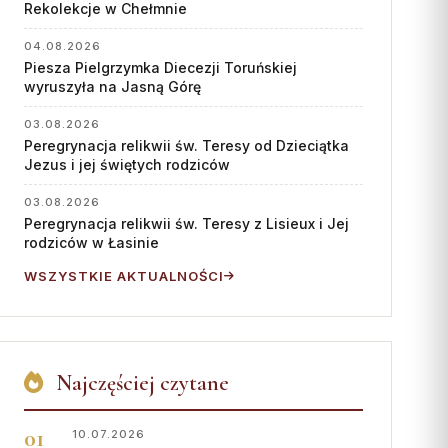
Współpraca
Rekolekcje w Chełmnie
KONTAKT
04.08.2026
Piesza Pielgrzymka Diecezji Toruńskiej
wyruszyła na Jasną Górę
Dane kurii
Msze święte online
03.08.2026
Peregrynacja relikwii św. Teresy od Dzieciątka
Kalendarz liturgiczny
Jezus i jej świętych rodziców
03.08.2026
Peregrynacja relikwii św. Teresy z Lisieux i Jej
rodziców w Łasinie
WSZYSTKIE AKTUALNOŚCI
Najczęściej czytane
10.07.2026