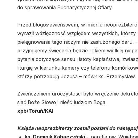
do sprawowania Eucharystycznej Ofiary.
Przed błogosławieństwem, w imieniu neoprezbiterów
wyraził wdzięczność względem wszystkich, którzy p
pielęgnowania tego niczym nie zasłużonego daru. -
przyjmujemy święcenia będzie rokiem wielkiej niepe
pytania dotyczące sensu i istoty kapłaństwa, zwł
liturgię w kierunku kamery czy telefonu komórkowe
którzy potrzebują Jezusa – mówił ks. Przemysław.
Zwieńczeniem uroczystości było wręczenie dekret
siać Boże Słowo i nieść ludziom Boga.
xpb/Toruń/KAI
Księża neoprezbiterzy zostali posłani do następuj
ks. Dominik Kabaczyński -
parafia pw. Wniebo