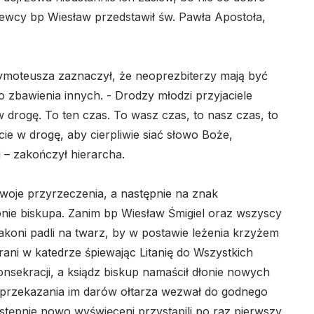
siewcy bp Wiesław przedstawił św. Pawła Apostoła,
ymoteusza zaznaczył, że neoprezbiterzy mają być
o zbawienia innych. - Drodzy młodzi przyjaciele
w drogę. To ten czas. To wasz czas, to nasz czas, to
cie w drogę, aby cierpliwie siać słowo Boże,
– zakończył hierarcha.
 swoje przyrzeczenia, a następnie na znak
łonie biskupa. Zanim bp Wiesław Śmigiel oraz wszyscy
diakoni padli na twarz, by w postawie leżenia krzyżem
rani w katedrze śpiewając Litanię do Wszystkich
nsekracji, a ksiądz biskup namaścił dłonie nowych
 przekazania im darów ołtarza wezwał do godnego
astępnie nowo wyświęceni przystąpili po raz pierwszy