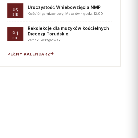
15
Uroczystość Wniebowzięcia NMP
Kościół garnizonowy, Msza św - godz. 12.00
SIE
Rekolekcje dla muzyków kościelnych
24
Diecezji Toruńskiej
SIE
Zamek Bierzgłowski
PEŁNY KALENDARZ