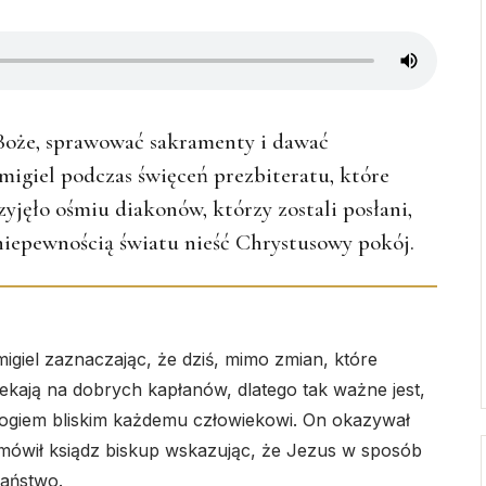
o Boże, sprawować sakramenty i dawać
migiel podczas święceń prezbiteratu, które
zyjęło ośmiu diakonów, którzy zostali posłani,
niepewnością światu nieść Chrystusowy pokój.
igiel zaznaczając, że dziś, mimo zmian, które
zekają na dobrych kapłanów, dlatego tak ważne jest,
t Bogiem bliskim każdemu człowiekowi. On okazywał
 mówił ksiądz biskup wskazując, że Jezus w sposób
łaństwo.