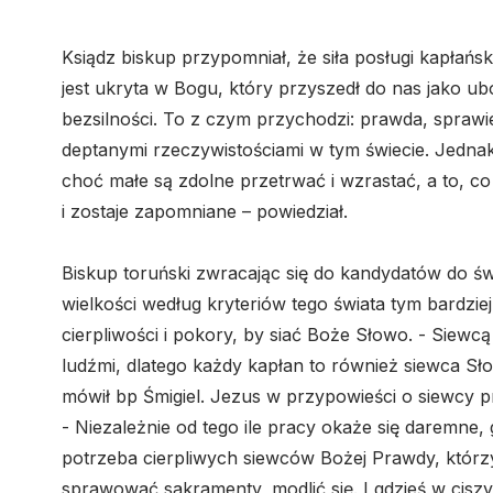
Ksiądz biskup przypomniał, że siła posługi kapłański
jest ukryta w Bogu, który przyszedł do nas jako ubo
bezsilności. To z czym przychodzi: prawda, sprawie
deptanymi rzeczywistościami w tym świecie. Jednak t
choć małe są zdolne przetrwać i wzrastać, a to, c
i zostaje zapomniane – powiedział.
Biskup toruński zwracając się do kandydatów do św
wielkości według kryteriów tego świata tym bardziej
cierpliwości i pokory, by siać Boże Słowo. - Siewc
ludźmi, dlatego każdy kapłan to również siewca Sł
mówił bp Śmigiel. Jezus w przypowieści o siewcy 
- Niezależnie od tego ile pracy okaże się daremne, g
potrzeba cierpliwych siewców Bożej Prawdy, którz
sprawować sakramenty, modlić się. I gdzieś w ciszy