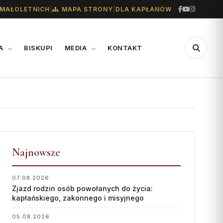
|
|
MAŁOLETNICH
MAPA STRONY
DLA KAPŁANÓW
IA
BISKUPI
MEDIA
KONTAKT
CENTRUM
WSPARCIE
MEDIALNE
Konta bankowe diecezji
Biuro
Wsparcie Caritas
Współpraca
Najnowsze
Ofiary na seminarium
„GŁOS Z TORUNIA"
1% podatku
07.08.2026
Zjazd rodzin osób powołanych do życia:
Redakcja
kapłańskiego, zakonnego i misyjnego
Archiwum
05.08.2026