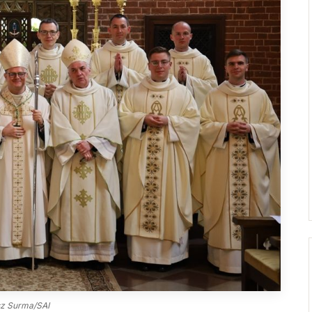
Droga Neokatechumenalna
Sąd Biskupi
Grupy Modlitwy Ojca Pio
Wydawnictwo
Żywy Różaniec
Konta bankowe
Wspólnota Krwi Chrystusa
Franciszkański Zakon
Świeckich
Skauci Króla
Bractwo św. Józefa
sz Surma/SAI