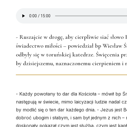
- Ruszajcie w drogę, aby cierpliwie siać słow
świadectwo miłości – powiedział bp Wiesław Ś
odbyły się w toruńskiej katedrze. Święcenia pr
by dzisiejszemu, naznaczonemu cierpieniem i 
- Każdy powołany to dar dla Kościoła – mówił bp Śm
następują w świecie, mimo laicyzacji ludzie nadal c
by modlić się o ten dar każdego dnia. - Jezus jes
dobroć ubogim i słabym, i sam był jednym z nich –
doskonały pokazał czym jest służba, czym jest kap