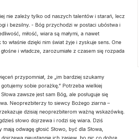
ej nie zależy tylko od naszych talentów i starań, lecz
gi i bezsilny. - Bóg przychodzi w postaci ubóstwa i
dliwość, miłość, wiara są małymi, a nawet
o właśnie dzięki nim świat żyje i zyskuje sens. One
o głośne i władcze, zarozumiałe z czasem się rozpada
ięceń przypomniał, że „im bardziej szukamy
 gotujemy sobie porażkę.” Potrzeba wielkiej
ą Słowa zawsze jest sam Bóg, ale posługuje się
owa. Neoprezbiterzy to siewcy Bożego ziarna –
przekazuje dzisiaj neoprezbiterom ważną wskazówkę.
dzieś słowo dojrzewa i rodzi się wiara. Dziś
y mają odwagę głosić Słowo, być dla Słowa,
 dojrzewa nieustannie ich zasiew, bo nic co dobre