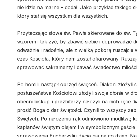
nie idzie na marne – dodał. Jako przykład takiego 
który stał się wszystkim dla wszystkich.
Przytaczając słowa św. Pawła skierowane do św. T
wzorem i tak żyć, by zbawić siebie i doprowadzić d
odważnie i radośnie, ale z wielką pokorą ruszajcie 
czas Kościoła, który nam został ofiarowany. Ruszaj
sprawować sakramenty i dawać świadectwo miłości 
Po homilii nastąpił obrzęd święceń. Diakoni złożyli
posłuszeństwa Kościołowi złożyli swoje dłonie w d
obecni biskupi i prezbiterzy nałożyli na nich ręce 
prosić Boga o dar świętości. Czynili to wszyscy zeb
Świętych. Po nałożeniu rąk odmówiono modlitwę ko
kapłanów świętym olejem i w symbolicznym geście
sprawowania Eucharystii i życia nią na co dzień. N