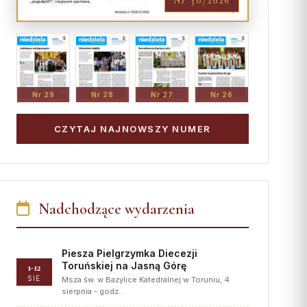
Nr 30/2026
Nr 29
Nr 28
Nr 27
Nr 26
CZYTAJ NAJNOWSZY NUMER
Nadchodzące wydarzenia
Piesza Pielgrzymka Diecezji
Toruńskiej na Jasną Górę
1-12
SIE
Msza św. w Bazylice Katedralnej w Toruniu, 4
sierpnia - godz…