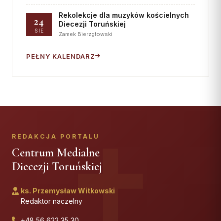
Rekolekcje dla muzyków kościelnych
24
Diecezji Toruńskiej
SIE
Zamek Bierzgłowski
PEŁNY KALENDARZ
REDAKCJA PORTALU
Centrum Medialne
Diecezji Toruńskiej
ks. Przemysław Witkowski
Redaktor naczelny
+48 56 622 35 30