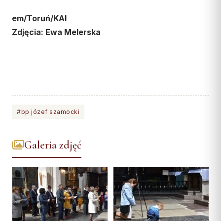
em/Toruń/KAI
Zdjęcia: Ewa Melerska
#bp józef szamocki
Galeria zdjęć