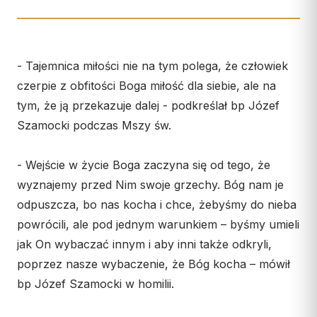
Wspólnota Krwi Chrystusa
KURIA
Franciszkański Zakon
Świeckich
Kuria Diecezjalna
Skauci Króla
- Tajemnica miłości nie na tym polega, że człowiek
Wydziały
Bractwo św. Józefa
czerpie z obfitości Boga miłość dla siebie, ale na
Sąd Biskupi
tym, że ją przekazuje dalej - podkreślał bp Józef
Wydawnictwo
Szamocki podczas Mszy św.
Konta bankowe
- Wejście w życie Boga zaczyna się od tego, że
CENTRUM MEDIALNE
wyznajemy przed Nim swoje grzechy. Bóg nam je
Biuro
odpuszcza, bo nas kocha i chce, żebyśmy do nieba
powrócili, ale pod jednym warunkiem – byśmy umieli
Współpraca
jak On wybaczać innym i aby inni także odkryli,
„GŁOS Z TORUNIA"
poprzez nasze wybaczenie, że Bóg kocha – mówił
bp Józef Szamocki w homilii.
Redakcja
Archiwum