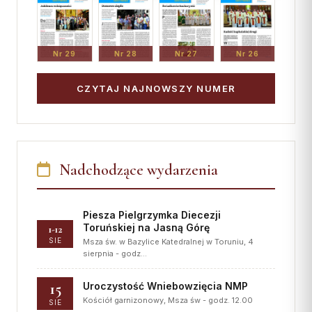
Nr 29
Nr 28
Nr 27
Nr 26
CZYTAJ NAJNOWSZY NUMER
Nadchodzące wydarzenia
Piesza Pielgrzymka Diecezji
Toruńskiej na Jasną Górę
1-12
SIE
Msza św. w Bazylice Katedralnej w Toruniu, 4
sierpnia - godz…
15
Uroczystość Wniebowzięcia NMP
Kościół garnizonowy, Msza św - godz. 12.00
SIE