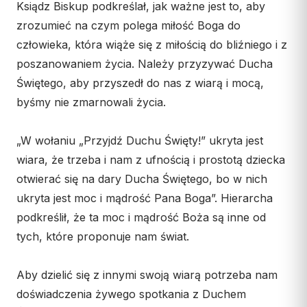
Ksiądz Biskup podkreślał, jak ważne jest to, aby
Współpraca
zrozumieć na czym polega miłość Boga do
człowieka, która wiąże się z miłością do bliźniego i z
KONTAKT
poszanowaniem życia. Należy przyzywać Ducha
Dane kurii
Świętego, aby przyszedł do nas z wiarą i mocą,
Msze święte online
byśmy nie zmarnowali życia.
Kalendarz liturgiczny
„W wołaniu „Przyjdź Duchu Święty!” ukryta jest
wiara, że trzeba i nam z ufnością i prostotą dziecka
otwierać się na dary Ducha Świętego, bo w nich
ukryta jest moc i mądrość Pana Boga”. Hierarcha
podkreślił, że ta moc i mądrość Boża są inne od
tych, które proponuje nam świat.
Aby dzielić się z innymi swoją wiarą potrzeba nam
doświadczenia żywego spotkania z Duchem