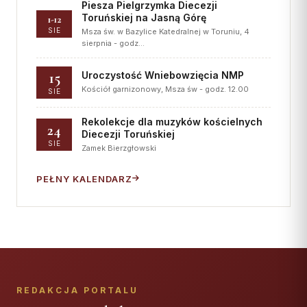
Piesza Pielgrzymka Diecezji
Toruńskiej na Jasną Górę
1-12
SIE
Msza św. w Bazylice Katedralnej w Toruniu, 4
sierpnia - godz…
15
Uroczystość Wniebowzięcia NMP
Kościół garnizonowy, Msza św - godz. 12.00
SIE
Rekolekcje dla muzyków kościelnych
24
Diecezji Toruńskiej
SIE
Zamek Bierzgłowski
PEŁNY KALENDARZ
REDAKCJA PORTALU