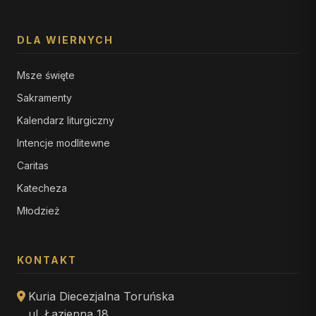
DLA WIERNYCH
Msze święte
Sakramenty
Kalendarz liturgiczny
Intencje modlitewne
Caritas
Katecheza
Młodzież
KONTAKT
Kuria Diecezjalna Toruńska
ul. Łazienna 18