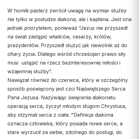
Wspólnota Krwi Chrystusa
KURIA
W homilii pasterz zwrócił uwagę na wymiar służby
Franciszkański Zakon
Świeckich
Kuria Diecezjalna
nie tylko w posłudze diakona, ale i kapłana. Jest ona
Skauci Króla
jednak priorytetem, ponieważ "Jezus nie przyszedł
Wydziały
na świat zastąpić władców, cesarzy, królów,
Bractwo św. Józefa
Sąd Biskupi
prezydentów. Przyszedł służyć jak niewolnik aż do
Wydawnictwo
ofiary życia. Dlatego wśród chrześcijan prawo siły
Konta bankowe
musi ustąpić na rzecz bezinteresownej miłości i
wzajemnej służby”.
CENTRUM MEDIALNE
Nawiązał również do czerwca, który w szczególny
Biuro
sposób poswięcony jest czci Najświętszego Serca
Pana Jezusa. Nazywając święcenia diakonatu
Współpraca
operacją serca, życzył młodym sługom Chrystusa,
„GŁOS Z TORUNIA"
aby otzymali serca z ciała: "Definicja diakona
oznacza człowieka, który posiada nowe serce, a
Redakcja
stare wyrzucił za siebie, zdolnego do posługi, do
Archiwum