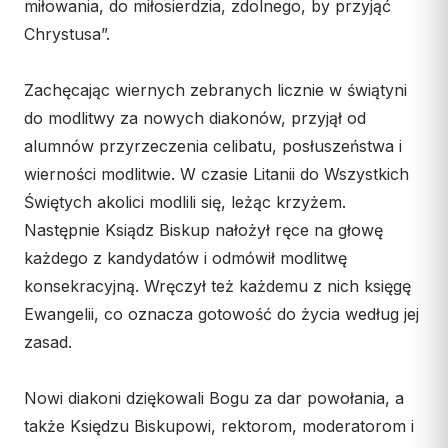
miłowania, do miłosierdzia, zdolnego, by przyjąć
Współpraca
Chrystusa”.
KONTAKT
Zachęcając wiernych zebranych licznie w świątyni
Dane kurii
do modlitwy za nowych diakonów, przyjął od
alumnów przyrzeczenia celibatu, posłuszeństwa i
Msze święte online
wierności modlitwie. W czasie Litanii do Wszystkich
Kalendarz liturgiczny
Świętych akolici modlili się, leżąc krzyżem.
Następnie Ksiądz Biskup nałożył ręce na głowę
każdego z kandydatów i odmówił modlitwę
konsekracyjną. Wręczył też każdemu z nich księgę
Ewangelii, co oznacza gotowość do życia według jej
zasad.
Nowi diakoni dziękowali Bogu za dar powołania, a
także Księdzu Biskupowi, rektorom, moderatorom i