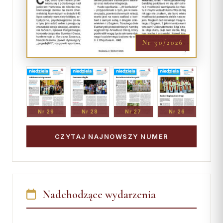
Nr 30/2026
Nr 29
Nr 28
Nr 27
Nr 26
CZYTAJ NAJNOWSZY NUMER
Nadchodzące wydarzenia