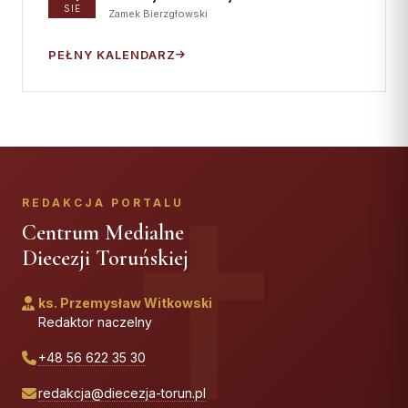
SIE
Zamek Bierzgłowski
PEŁNY KALENDARZ
REDAKCJA PORTALU
Centrum Medialne
Diecezji Toruńskiej
ks. Przemysław Witkowski
Redaktor naczelny
+48 56 622 35 30
redakcja@diecezja-torun.pl