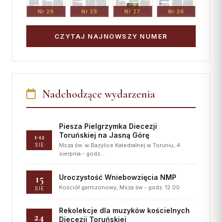
Nr 29
Nr 28
Nr 27
Nr 26
CZYTAJ NAJNOWSZY NUMER
Nadchodzące wydarzenia
Piesza Pielgrzymka Diecezji
Toruńskiej na Jasną Górę
1-12
SIE
Msza św. w Bazylice Katedralnej w Toruniu, 4
sierpnia - godz…
15
Uroczystość Wniebowzięcia NMP
Kościół garnizonowy, Msza św - godz. 12.00
SIE
Rekolekcje dla muzyków kościelnych
24
Diecezji Toruńskiej