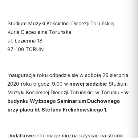
Współpraca
KONTAKT
Studium Muzyki Kościelnej Diecezji Toruńskiej
Kuria Diecezjalna Toruńska
Dane kurii
ul. Łazienna 18
Msze święte online
87-100 TORUŃ
Kalendarz liturgiczny
Inauguracja roku odbędzie się w sobotę 29 sierpnia
2020 roku o godz. 9.00 w
nowej siedzibie
Studium
Muzyki Kościelnej Diecezji Toruńskiej w Toruniu -
w
budynku Wyższego Seminarium Duchownego
przy placu bł. Stefana Frelichowskiego 1.
Dodatkowe informacje można uzyskać na stronie: