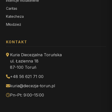
Intencje modlitewne
Caritas
Katecheza
Młodzież
KONTAKT
Kuria Diecezjalna Toruńska
ul. Łazienna 18
87-100 Toruń
+48 56 621 71 00
kuria@diecezja-torun.pl
Pn–Pt: 9:00–15:00