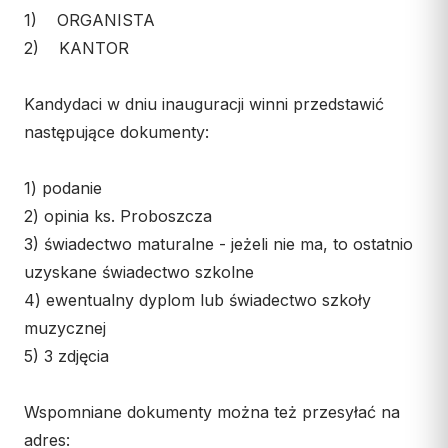
Wspólnota Krwi Chrystusa
KURIA
1) ORGANISTA
Franciszkański Zakon
2) KANTOR
Świeckich
Kuria Diecezjalna
Skauci Króla
Wydziały
Kandydaci w dniu inauguracji winni przedstawić
Bractwo św. Józefa
Sąd Biskupi
następujące dokumenty:
Wydawnictwo
1) podanie
Konta bankowe
2) opinia ks. Proboszcza
CENTRUM MEDIALNE
3) świadectwo maturalne - jeżeli nie ma, to ostatnio
uzyskane świadectwo szkolne
Biuro
4) ewentualny dyplom lub świadectwo szkoły
Współpraca
muzycznej
5) 3 zdjęcia
„GŁOS Z TORUNIA"
Redakcja
Wspomniane dokumenty można też przesyłać na
Archiwum
adres: