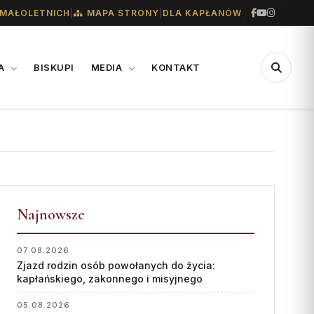
|
|
MAŁOLETNICH
MAPA STRONY
DLA KAPŁANÓW
IA
BISKUPI
MEDIA
KONTAKT
CENTRUM
WSPARCIE
MEDIALNE
Konta bankowe diecezji
Biuro
Wsparcie Caritas
Współpraca
Najnowsze
Ofiary na seminarium
„GŁOS Z TORUNIA"
1% podatku
07.08.2026
Zjazd rodzin osób powołanych do życia:
Redakcja
kapłańskiego, zakonnego i misyjnego
Archiwum
05.08.2026