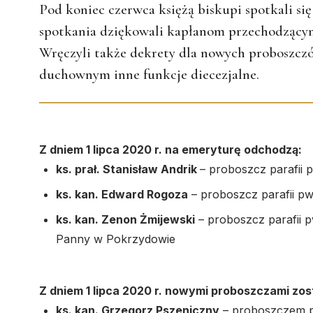
Pod koniec czerwca księżą biskupi spotkali się
spotkania dziękowali kapłanom przechodzącym 
Wręczyli także dekrety dla nowych proboszczó
duchownym inne funkcje diecezjalne.
Z dniem 1 lipca 2020 r. na emeryturę odchodzą:
ks. prał. Stanisław Andrik
– proboszcz parafii
ks. kan. Edward Rogoza
– proboszcz parafii pw
ks. kan. Zenon Żmijewski
– proboszcz parafii p
Panny w Pokrzydowie
Z dniem 1 lipca 2020 r. nowymi proboszczami zos
ks. kan. Grzegorz Pszeniczny
– proboszczem p