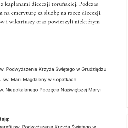
 z kapłanami diecezji toruńskiej. Podczas
na emeryturę za służbę na rzecz diecezji.
w i wikariuszy oraz powierzyli niektórym
 pw. Podwyższenia Krzyża Świętego w Grudziądzu
. św. Marii Magdaleny w Łopatkach
w. Niepokalanego Poczęcia Najświętszej Maryi
tają:
arafii pw. Podwyższenia Krzyża Świętego w