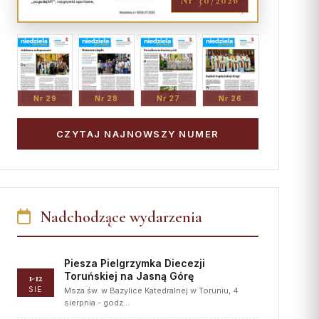
Nr 30/2026
Nr 29
Nr 28
Nr 27
Nr 26
CZYTAJ NAJNOWSZY NUMER
Nadchodzące wydarzenia
Piesza Pielgrzymka Diecezji
Toruńskiej na Jasną Górę
1-12
SIE
Msza św. w Bazylice Katedralnej w Toruniu, 4
sierpnia - godz…