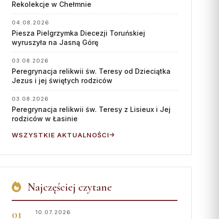
Współpraca
Rekolekcje w Chełmnie
KONTAKT
04.08.2026
Piesza Pielgrzymka Diecezji Toruńskiej
wyruszyła na Jasną Górę
Dane kurii
Msze święte online
03.08.2026
Peregrynacja relikwii św. Teresy od Dzieciątka
Kalendarz liturgiczny
Jezus i jej świętych rodziców
03.08.2026
Peregrynacja relikwii św. Teresy z Lisieux i Jej
rodziców w Łasinie
WSZYSTKIE AKTUALNOŚCI
Najczęściej czytane
10.07.2026