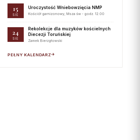
15
Uroczystość Wniebowzięcia NMP
Kościół garnizonowy, Msza św - godz. 12.00
SIE
Rekolekcje dla muzyków kościelnych
24
Diecezji Toruńskiej
SIE
Zamek Bierzgłowski
PEŁNY KALENDARZ