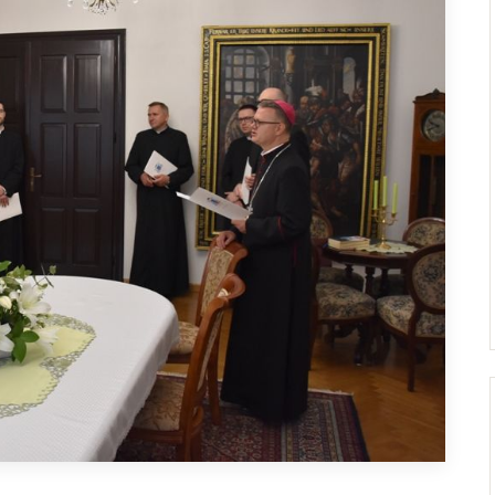
Droga Neokatechumenalna
Sąd Biskupi
Grupy Modlitwy Ojca Pio
Wydawnictwo
Żywy Różaniec
Konta bankowe
Wspólnota Krwi Chrystusa
Franciszkański Zakon
Świeckich
Skauci Króla
Bractwo św. Józefa