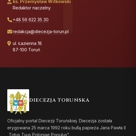
ks. Przemysław Witkowski
Redaktor naczelny
+48 56 622 35 30
redakcja@diecezja-torun.pl
ul. Łazienna 18
87-100 Toruń
DIECEZJA TORUŃSKA
Oficjalny portal Diecezji Toruńskiej. Diecezja została
erygowana 25 marca 1992 roku bullą papieża Jana Pawła II
„Totus Tuus Poloniae Populus".