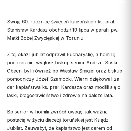
Wspólnota Krwi Chrystusa
KURIA
Franciszkański Zakon
Świeckich
Kuria Diecezjalna
Swoją 60. rocznicę święceń kapłańskich ks. prał.
Skauci Króla
Wydziały
Stanisław Kardasz obchodził 19 lipca w parafii pw.
Bractwo św. Józefa
Sąd Biskupi
Matki Bożej Zwycięskiej w Toruniu.
Wydawnictwo
Z tej okazji jubilat odprawił Eucharystię, a homilię
Konta bankowe
podczas niej wygłosił biskup senior Andrzej Suski.
CENTRUM MEDIALNE
Obecni byli również bp Wiesław Śmigiel oraz biskup
pomocniczy Józef Szamocki. Wierni dziękowali za
Biuro
dar kapłaństwa ks. prał. Kardasza oraz modlili się o
Współpraca
łaski, błogosławieństwo i zdrowie na dalsze lata.
„GŁOS Z TORUNIA"
Bp senior w homilii zwrócił uwagę, jak ważną
Redakcja
postacią w życiu diecezji toruńskiej jest Ksiądz
Jubilat. Zauważył, że kapłaństwo jest darem od
Archiwum