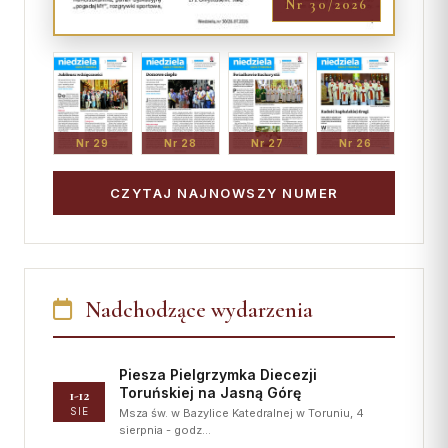
Nr 30/2026
Nr 29
Nr 28
Nr 27
Nr 26
CZYTAJ NAJNOWSZY NUMER
Nadchodzące wydarzenia
Piesza Pielgrzymka Diecezji
Toruńskiej na Jasną Górę
1-12
SIE
Msza św. w Bazylice Katedralnej w Toruniu, 4
sierpnia - godz…