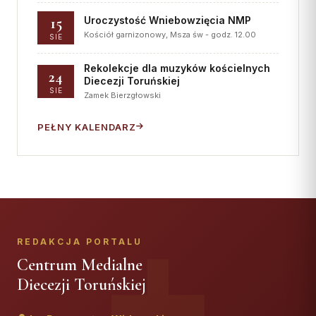
15
Uroczystość Wniebowzięcia NMP
Kościół garnizonowy, Msza św - godz. 12.00
SIE
Rekolekcje dla muzyków kościelnych
24
Diecezji Toruńskiej
SIE
Zamek Bierzgłowski
PEŁNY KALENDARZ
REDAKCJA PORTALU
Centrum Medialne
Diecezji Toruńskiej