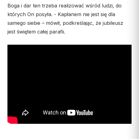
Boga i dar ten trzeba realizować wśród ludzi, do
Współpraca
których On posyła. - Kapłanem nie jest się dla
KONTAKT
samego siebie – mówił, podkreślając, że jubileusz
jest świętem całej parafii.
Dane kurii
Msze święte online
Kalendarz liturgiczny