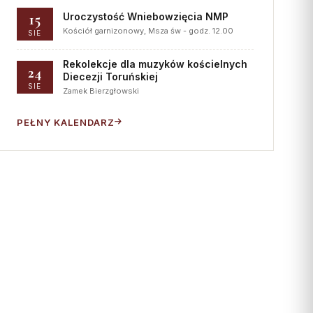
15
Uroczystość Wniebowzięcia NMP
Kościół garnizonowy, Msza św - godz. 12.00
SIE
Rekolekcje dla muzyków kościelnych
24
Diecezji Toruńskiej
SIE
Zamek Bierzgłowski
PEŁNY KALENDARZ