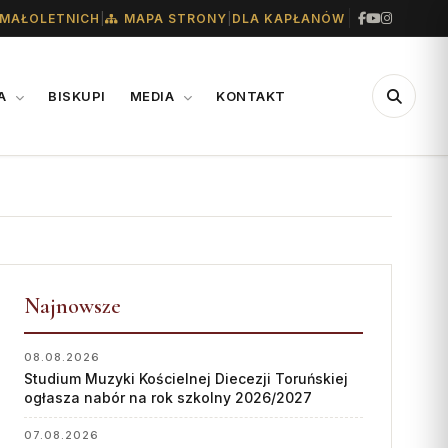
|
|
MAŁOLETNICH
MAPA STRONY
DLA KAPŁANÓW
IA
BISKUPI
MEDIA
KONTAKT
CENTRUM
WSPARCIE
MEDIALNE
Konta bankowe diecezji
Biuro
Wsparcie Caritas
Współpraca
Najnowsze
Ofiary na seminarium
„GŁOS Z TORUNIA"
1% podatku
08.08.2026
Studium Muzyki Kościelnej Diecezji Toruńskiej
Redakcja
ogłasza nabór na rok szkolny 2026/2027
Archiwum
07.08.2026