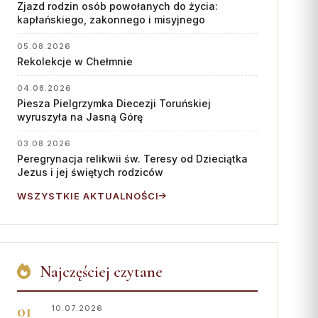
Współpraca
Zjazd rodzin osób powołanych do życia:
kapłańskiego, zakonnego i misyjnego
KONTAKT
05.08.2026
Rekolekcje w Chełmnie
Dane kurii
Msze święte online
04.08.2026
Piesza Pielgrzymka Diecezji Toruńskiej
Kalendarz liturgiczny
wyruszyła na Jasną Górę
03.08.2026
Peregrynacja relikwii św. Teresy od Dzieciątka
Jezus i jej świętych rodziców
WSZYSTKIE AKTUALNOŚCI
Najczęściej czytane
10.07.2026