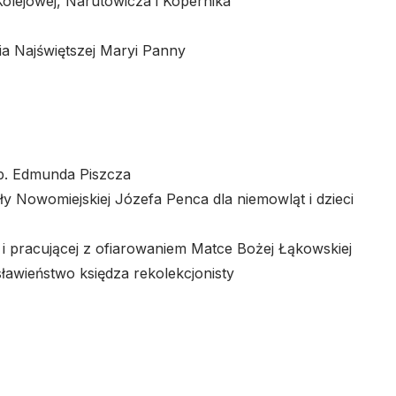
Kolejowej, Narutowicza i Kopernika
ia Najświętszej Maryi Panny
p. Edmunda Piszcza
ły Nowomiejskiej Józefa Penca dla niemowląt i dzieci
j i pracującej z ofiarowaniem Matce Bożej Łąkowskiej
sławieństwo księdza rekolekcjonisty