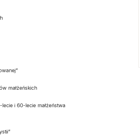
ch
towanej”
bów małżeńskich
lecie i 60-lecie małżeństwa
stii”