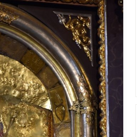
Droga Neokatechumenalna
Sąd Biskupi
Grupy Modlitwy Ojca Pio
Wydawnictwo
Żywy Różaniec
Konta bankowe
Wspólnota Krwi Chrystusa
Franciszkański Zakon
Świeckich
Skauci Króla
Bractwo św. Józefa