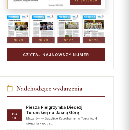
Nr 30/2026
Nr 29
Nr 28
Nr 27
Nr 26
CZYTAJ NAJNOWSZY NUMER
Nadchodzące wydarzenia
Piesza Pielgrzymka Diecezji
Toruńskiej na Jasną Górę
1-12
SIE
Msza św. w Bazylice Katedralnej w Toruniu, 4
sierpnia - godz…