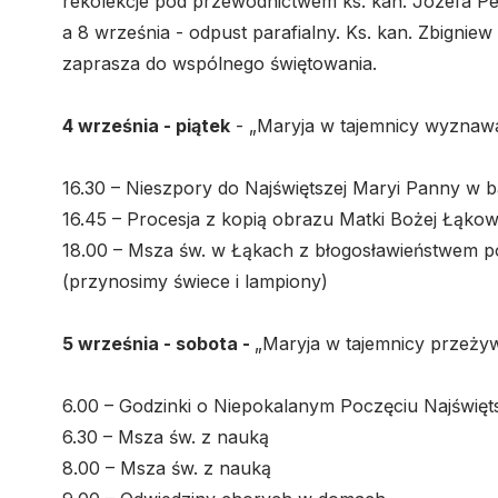
rekolekcje pod przewodnictwem ks. kan. Józefa Pen
a 8 września - odpust parafialny. Ks. kan. Zbignie
zaprasza do wspólnego świętowania.
4 września - piątek
- „Maryja w tajemnicy wyznaw
16.30 – Nieszpory do Najświętszej Maryi Panny w b
16.45 – Procesja z kopią obrazu Matki Bożej Łąkows
18.00 – Msza św. w Łąkach z błogosławieństwem po
(przynosimy świece i lampiony)
5 września - sobota -
„Maryja w tajemnicy przeży
6.00 – Godzinki o Niepokalanym Poczęciu Najświęt
6.30 – Msza św. z nauką
8.00 – Msza św. z nauką