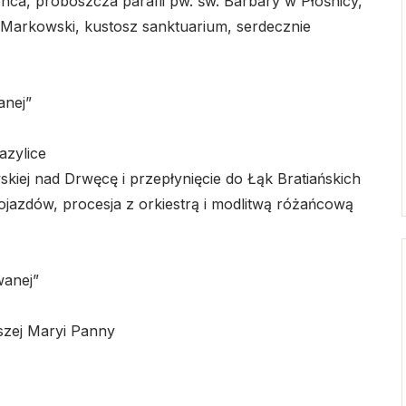
ca, proboszcza parafii pw. św. Barbary w Płośnicy,
w Markowski, kustosz sanktuarium, serdecznie
anej”
azylice
kiej nad Drwęcę i przepłynięcie do Łąk Bratiańskich
jazdów, procesja z orkiestrą i modlitwą różańcową
wanej”
szej Maryi Panny